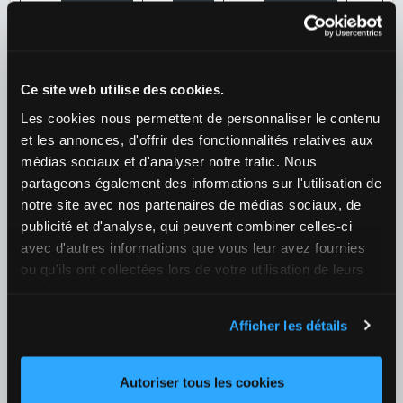
1
3,60
X
3,25
2
1,85
+128
06/08 19:00
Lincoln FC / Omonia Nicosia
Ce site web utilise des cookies.
¿Quién ganará el partido?
Les cookies nous permettent de personnaliser le contenu
1
4,90
X
3,90
2
1,48
+127
et les annonces, d'offrir des fonctionnalités relatives aux
médias sociaux et d'analyser notre trafic. Nous
Fútbol
›
partageons également des informations sur l'utilisation de
Argentina
›
Argentina - Liga Profesional
notre site avec nos partenaires de médias sociaux, de
07/08 00:00
publicité et d'analyse, qui peuvent combiner celles-ci
avec d'autres informations que vous leur avez fournies
Unión Santa Fe / Atletico Lanús
ou qu'ils ont collectées lors de votre utilisation de leurs
¿Quién ganará el partido?
services.
1
2,20
X
2,87
2
3,10
+125
Afficher les détails
Tenis
›
ATP
›
ATP 1000 - Montreal Dobles
Autoriser tous les cookies
06/08 19:40