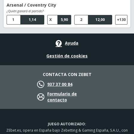
Arsenal / Coventry City
¿Quién ganará el partido?
1
1,14
X
5,90
2
12,00
+130
Ayuda
Gestión de cookies
CONTACTA CON ZEBET
937 37 00 84
Formulario de
contacto
JUEGO AUTORIZADO:
ZEbet.es, opera en España bajo Zebetting & Gaming España, S.A.U., con