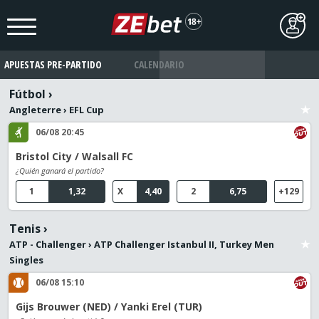
APUESTAS PRE-PARTIDO
CALENDARIO
Fútbol
›
Angleterre
›
EFL Cup
06/08 20:45
Bristol City / Walsall FC
¿Quién ganará el partido?
1
1,32
X
4,40
2
6,75
+129
Tenis
›
ATP - Challenger
›
ATP Challenger Istanbul II, Turkey Men
Singles
06/08 15:10
Gijs Brouwer (NED) / Yanki Erel (TUR)