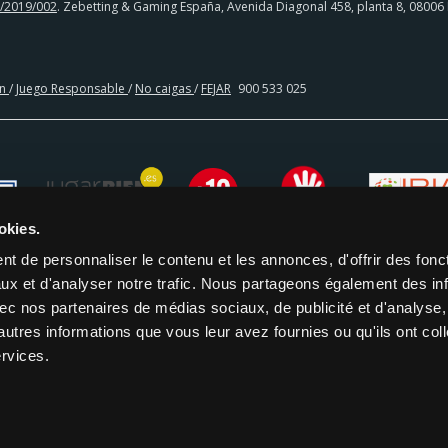
/2019/002
. Zebetting & Gaming España, Avenida Diagonal 458, planta 8, 08006
en
/
Juego Responsable
/
No caigas
/
FEJAR
900 533 025
okies.
t de personnaliser le contenu et les annonces, d'offrir des fonct
ux et d'analyser notre trafic. Nous partageons également des in
 avec nos partenaires de médias sociaux, de publicité et d'analyse
CIA BANCARIA | PAYSAFECARD
autres informations que vous leur avez fournies ou qu'ils ont col
ervices.
ESPONSABLE
POLITICA DE PRIVACIDAD
AUTOEXCLUSIÓN