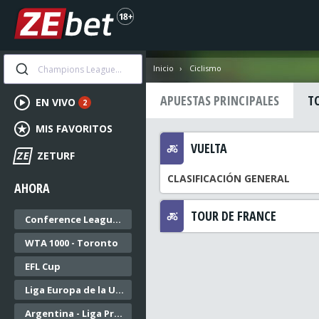
Inicio
Ciclismo
APUESTAS PRINCIPALES
T
EN VIVO
2
MIS FAVORITOS
VUELTA
ZE
ZETURF
CLASIFICACIÓN GENERAL
AHORA
TOUR DE FRANCE
Conference League - Clasificación
WTA 1000 - Toronto
CLASIFICACIÓN GENERAL
EFL Cup
Liga Europa de la UEFA - Clasificación
Argentina - Liga Profesional