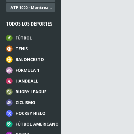
ATP 1000 - Montreal Dobles
TODOS LOS DEPORTES
FÚTBOL
TENIS
BALONCESTO
FÓRMULA 1
HANDBALL
RUGBY LEAGUE
CICLISMO
HOCKEY HIELO
FÚTBOL AMERICANO