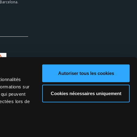
 Barcelona.
Autoriser tous les cookies
ionnalités
formations sur
Cookies nécessaires uniquement
, qui peuvent
lectées lors de
PROGRAMA DE AFILIADOS
© ZEBET.ES