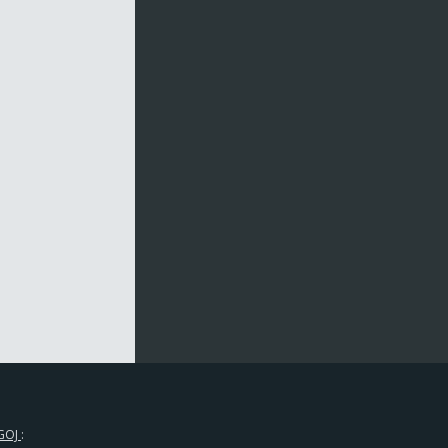
GOJ
: