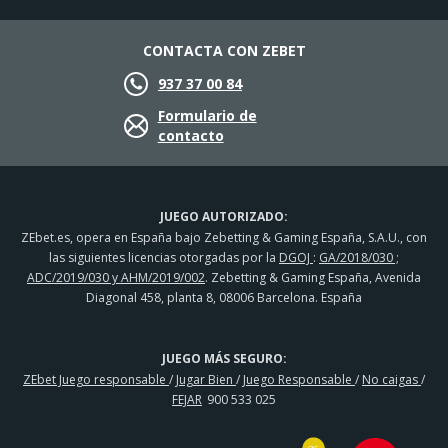
CONTACTA CON ZEBET
937 37 00 84
Formulario de
contacto
JUEGO AUTORIZADO:
ZEbet.es, opera en España bajo Zebetting & Gaming España, S.A.U., con
las siguientes licencias otorgadas por la
DGOJ
:
GA/2018/030 ;
ADC/2019/030 y AHM/2019/002
. Zebetting & Gaming España, Avenida
Diagonal 458, planta 8, 08006 Barcelona. España
JUEGO MÁS SEGURO:
ZEbet Juego responsable
/
Jugar Bien
/
Juego Responsable
/
No caigas
/
FEJAR
900 533 025