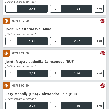
¿Quién ganará el partido?
1
3,45
2
1,24
+40
07/08 17:00
Jovic, Iva / Korneeva, Alina
¿Quién ganará el partido?
1
1,43
2
2,57
+40
07/08 21:00
Joint, Maya / Ludmilla Samsonova (RUS)
¿Quién ganará el partido?
1
2,62
2
1,40
+40
08/08 02:10
Caty Mcnally (USA) / Alexandra Eala (PHI)
¿Quién ganará el partido?
1
2,77
2
1,36
+40