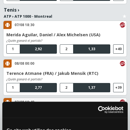
Tenis
›
ATP
›
ATP 1000 - Montreal
07/08 18:30
Merida Aguilar, Daniel / Alex Michelsen (USA)
¿Quién ganará el partido?
1
2,92
2
1,33
+40
08/08 00:00
Terence Atmane (FRA) / Jakub Mensik (RTC)
¿Quién ganará el partido?
1
2,77
2
1,37
+39
07/08 19:40
Botic Van De Zandschulp (NED) / Hubert Hurkacz (POL)
¿Quién ganará el partido?
1
2,77
2
1,36
+39