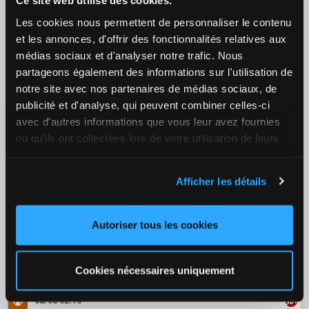
Ce site web utilise des cookies.
Les cookies nous permettent de personnaliser le contenu
08/08 01:00
et les annonces, d'offrir des fonctionnalités relatives aux
Casper Ruud (NOR) / Joao Fonseca (BRA)
médias sociaux et d'analyser notre trafic. Nous
¿Quién ganará el partido?
partageons également des informations sur l'utilisation de
1
2,07
2
1,65
+40
notre site avec nos partenaires de médias sociaux, de
publicité et d'analyse, qui peuvent combiner celles-ci
07/08 18:30
avec d'autres informations que vous leur avez fournies
ou qu'ils ont collectées lors de votre utilisation de leurs
Tallon Griekspoor (NED) / Matteo Arnaldi (ITA)
services.
¿Quién ganará el partido?
1
1,58
2
2,17
+39
Afficher les détails
07/08 19:40
Autoriser tous les cookies
Zizou Bergs (BEL) / Ben Shelton
¿Quién ganará el partido?
1
2,92
2
1,33
+40
Cookies nécessaires uniquement
08/08 02:10