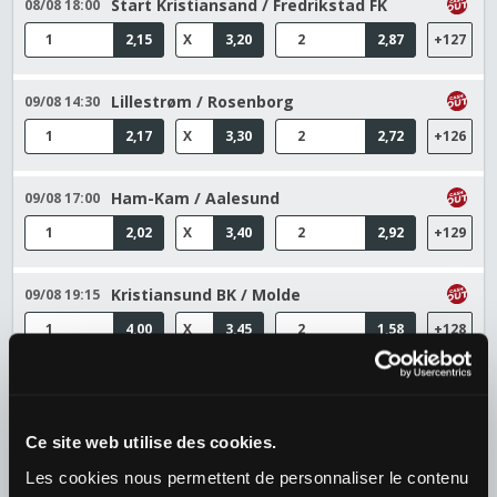
Start Kristiansand / Fredrikstad FK
08/08 18:00
1
2,15
X
3,20
2
2,87
+127
Lillestrøm / Rosenborg
09/08 14:30
1
2,17
X
3,30
2
2,72
+126
Ham-Kam / Aalesund
09/08 17:00
1
2,02
X
3,40
2
2,92
+129
Kristiansund BK / Molde
09/08 19:15
1
4,00
X
3,45
2
1,58
+128
JUGADORES Y APUESTA SOBRE EL EVENTO
Ce site web utilise des cookies.
Eliteserien 2026 - Ganador
Les cookies nous permettent de personnaliser le contenu
Viking FK
1,85