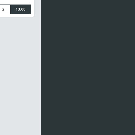
2
13.00