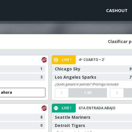
CASHOUT
Clasificar 
LIVE !
4º CUARTO
2
'
Chicago Sky
9
1
Los Angeles Sparks
7
3
¿Quién ganará el partido? (Prórroga incluida)
o ahora
1
1.00
2
LIVE !
6TA ENTRADA ABAJO
Seattle Mariners
8
Detroit Tigers
0