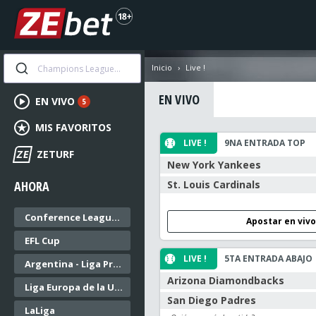
Inicio
Live !
EN VIVO
EN VIVO
5
MIS FAVORITOS
LIVE !
9NA ENTRADA TOP
ZE
ZETURF
New York Yankees
St. Louis Cardinals
AHORA
Conference League - Clasificación
Apostar en viv
EFL Cup
LIVE !
5TA ENTRADA ABAJO
Argentina - Liga Profesional
Arizona Diamondbacks
Liga Europa de la UEFA - Clasificación
San Diego Padres
LaLiga