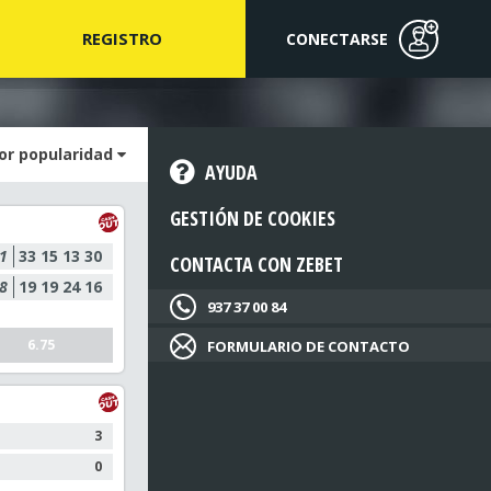
REGISTRO
CONECTARSE
por popularidad
AYUDA
GESTIÓN DE COOKIES
1
33
15
13
30
CONTACTA CON ZEBET
8
19
19
24
16
937 37 00 84
6.75
FORMULARIO DE CONTACTO
3
0