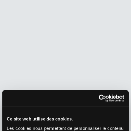
Ce site web utilise des cookies.
Les cookies nous permettent de personnaliser le contenu