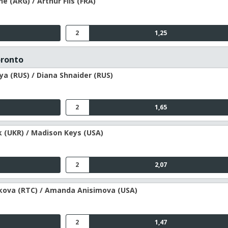
 (ARG) / Arthur Fils (FRA)
2
1,25
oronto
a (RUS) / Diana Shnaider (RUS)
2
1,65
 (UKR) / Madison Keys (USA)
2
2,07
kova (RTC) / Amanda Anisimova (USA)
2
1,47