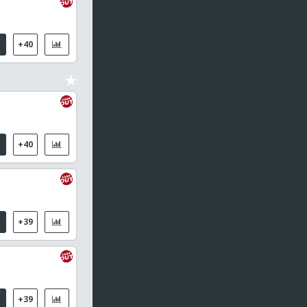
Mariano Navone (ARG) / Arthur Fils (FRA)
18:30
FIVB Pro Tour Hamburgo, Fem.
+40
Ittlinger S / van de Velde K / Maximo/Silva Ramos (BRA)
18:30
WTA 1000 - Toronto Dobles
Perez E / Schuurs D / Kichenok L / Lumsden M
+40
18:35
MLB
Baltimore Orioles / Los Angeles Angels
18:40
MLB
Cincinnati Reds / Oakland Athletics
+39
18:55
ATP Challenger Plovdiv 2, Bulgaria Men Doubles
Loureiro J V C / Ribeiro E / Papa C / Zheng B
19:00
Liga Europa de la UEFA - Clasificación
+39