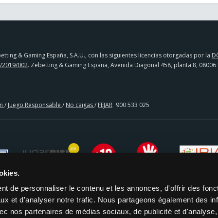
tting & Gaming España, S.A.U., con las siguientes licencias otorgadas por la
D
/2019/002
. Zebetting & Gaming España, Avenida Diagonal 458, planta 8, 08006
en
/
Juego Responsable
/
No caigas
/
FEJAR
900 533 025
okies.
t de personnaliser le contenu et les annonces, d'offrir des fonct
ux et d'analyser notre trafic. Nous partageons également des in
 avec nos partenaires de médias sociaux, de publicité et d'analyse
CIA BANCARIA | PAYSAFECARD