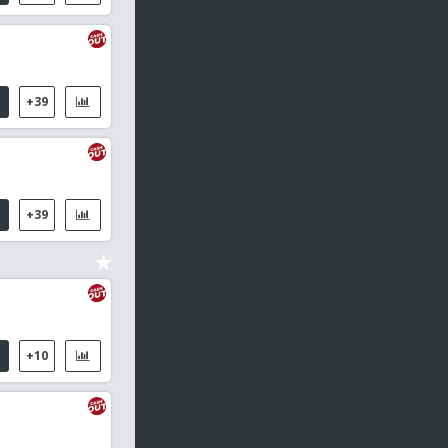
Lech Poznan / Klaksvik
19:00
Liga Europa de la UEFA - Clasificación
Lincoln FC / Omonia Nicosia
+39
19:00
Conference League - Clasificación
Rakow Czestochowa / Hammarby IF
19:00
Conference League - Clasificación
+39
Debrecen / FC Copenhague
19:00
Liga Europa de la UEFA - Clasificación
Red Bull Salzbourg / Pafos FC
19:00
Liga Europa de la UEFA - Clasificación
+10
Hradec Kralove / Besiktas
19:00
Conference League - Clasificación