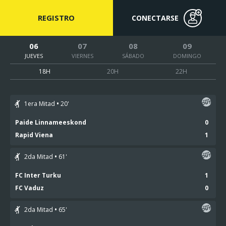
REGISTRO
CONECTARSE
06
07
08
09
JUEVES
VIERNES
SÁBADO
DOMINGO
18H
20H
22H
1era Mitad
20
'
Paide Linnameeskond
0
Rapid Viena
1
2da Mitad
61
'
FC Inter Turku
1
FC Vaduz
0
2da Mitad
65
'