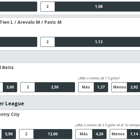
2
1,08
Tien L / Arevalo M / Pavic M
2
1,12
l Betis
¿Más o menos de 1.5 goles?
3,00
2
2,50
Más
1,27
Menos
2,92
er League
ntry City
¿Más o menos de 2.5 goles en el 1o tiempo
5,90
2
12,00
Más
4,20
Menos
1,14