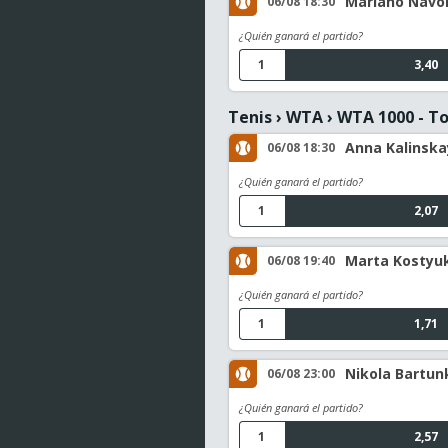
Mariano Navone
06/08 18:30
¿Quién ganará el partido?
1
3,40
Tenis
›
WTA
›
WTA 1000 - T
Anna Kalinskay
06/08 18:30
¿Quién ganará el partido?
1
2,07
Marta Kostyuk
06/08 19:40
¿Quién ganará el partido?
1
1,71
Nikola Bartun
06/08 23:00
¿Quién ganará el partido?
1
2,57