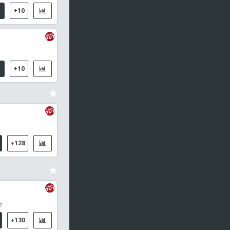
IFK Goteborg / KAA Gent
+10
19:00
Conference League - Clasificación
Sheriff Tiraspol / FC Saint-Gall
19:00
Conference League - Clasificación
+10
Dynamo Kiev / Qarabag FK
19:00
Conference League - Clasificación
Vmfd Zalgiris / Hajduk Split
+128
19:00
Conference League - Clasificación
Inter Club De Escaldes / Flora Tallin
19:00
Conference League - Clasificación
Riga FC / Gyor Eto FC
?
+130
19:10
MLB