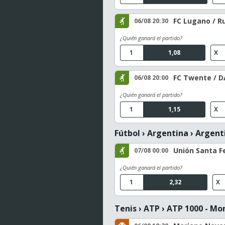
FC Lugano / R
06/08 20:30
¿Quién ganará el partido?
1
1,08
X
FC Twente / D
06/08 20:00
¿Quién ganará el partido?
1
1,15
X
Fútbol
›
Argentina
›
Argenti
Unión Santa Fe
07/08 00:00
¿Quién ganará el partido?
1
2,32
X
Tenis
›
ATP
›
ATP 1000 - Mo