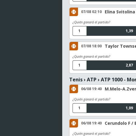
Elina Svitolin
07/08 02:10
¿Quién ganará el partido?
1
1,39
Taylor Townsen
07/08 18:00
¿Quién ganará el partido?
1
2,87
Tenis
›
ATP
›
ATP 1000 - Mo
M.Melo-A.Zver
06/08 19:40
¿Quién ganará el partido?
1
1,09
Cerundolo F / 
06/08 19:40
¿Quién ganará el partido?