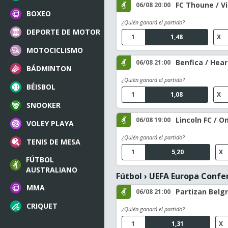
FC Thoune / V
06/08 20:00
BOXEO
¿Quién ganará el partido?
DEPORTE DE MOTOR
1
1,48
X
MOTOCICLISMO
Benfica / Hear
06/08 21:00
BÁDMINTON
¿Quién ganará el partido?
BÉISBOL
1
1,08
X
SNOOKER
Lincoln FC / O
06/08 19:00
VOLEY PLAYA
¿Quién ganará el partido?
TENIS DE MESA
1
5,20
X
FÚTBOL
AUSTRALIANO
Fútbol
›
UEFA Europa Confe
MMA
Partizan Belg
06/08 21:00
CRIQUET
¿Quién ganará el partido?
1
1,31
X