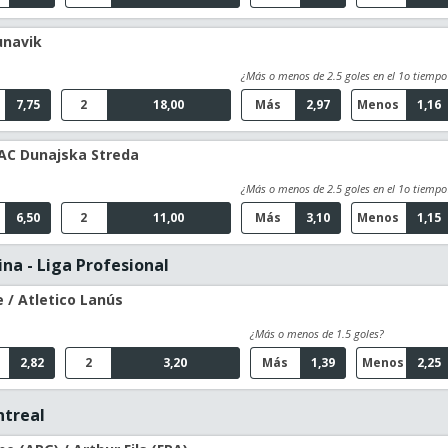
unavik
¿Más o menos de 2.5 goles en el 1o tiempo
7,75
2
18,00
Más
2,97
Menos
1,16
AC Dunajska Streda
¿Más o menos de 2.5 goles en el 1o tiempo
6,50
2
11,00
Más
3,10
Menos
1,15
na - Liga Profesional
 / Atletico Lanús
¿Más o menos de 1.5 goles?
2,82
2
3,20
Más
1,39
Menos
2,25
ntreal