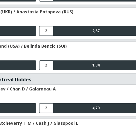
a (UKR) / Anastasia Potapova (RUS)
2
2,87
d (USA) / Belinda Bencic (SUI)
2
1,34
ntreal Dobles
ev / Chan D / Galarneau A
2
4,70
Etcheverry T M / Cash J / Glasspool L