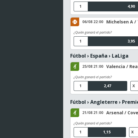
1
4,90
Michelsen A / 
06/08 22:00
¿Quién ganará el partido?
1
3,95
Fútbol
›
España
›
LaLiga
Valencia / Rea
25/08 21:00
¿Quién ganará el partido?
1
2,47
X
Fútbol
›
Angleterre
›
Premi
Arsenal / Cove
21/08 21:00
¿Quién ganará el partido?
1
1,15
X