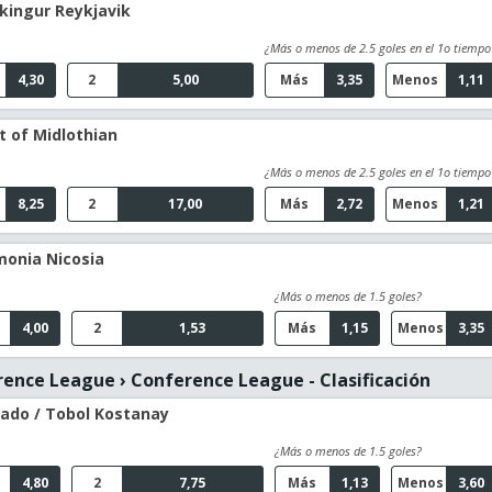
ikingur Reykjavik
¿Más o menos de 2.5 goles en el 1o tiempo
4,30
2
5,00
Más
3,35
Menos
1,11
t of Midlothian
¿Más o menos de 2.5 goles en el 1o tiempo
8,25
2
17,00
Más
2,72
Menos
1,21
monia Nicosia
¿Más o menos de 1.5 goles?
4,00
2
1,53
Más
1,15
Menos
3,35
rence League
›
Conference League - Clasificación
rado / Tobol Kostanay
¿Más o menos de 1.5 goles?
4,80
2
7,75
Más
1,13
Menos
3,60