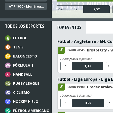
ATP 1000 - Montreal Dobles
FC Twente
Ajax
Cambuur Leeuwarden
N.E.C. Nijmegen
Go Ahead Eagles
1,04
1,15
2,52
1,48
1,68
TODOS LOS DEPORTES
TOP EVENTOS
FÚTBOL
Fútbol
›
Angleterre
›
EFL Cu
TENIS
Bristol City / 
06/08 20:45
BALONCESTO
¿Quién ganará el partido?
FÓRMULA 1
1
1,33
X
HANDBALL
Fútbol
›
Liga Europa
›
Liga E
RUGBY LEAGUE
Hradec Kralov
06/08 19:00
CICLISMO
¿Quién ganará el partido?
HOCKEY HIELO
1
4,00
X
FÚTBOL AMERICANO