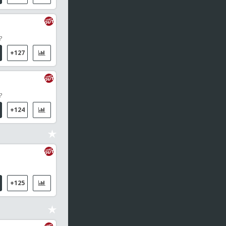
Heliovaara H / Patten H / Buse I / Cobolli F
18:30
ATP 1000 - Montreal Dobles
?
Miedler L / Polmans M / Goransson A / Ruud C
+127
18:30
WTA 1000 - Toronto
Anna Kalinskaya (RUS) / Diana Shnaider (RUS)
?
18:30
ATP 1000 - Montreal
+124
Luciano Darderi (ITA) / Juncheng Shang (CHI)
18:30
WTA 1000 - Toronto Dobles
Hunter S / Krawczyk D / Piter K / Tjen J
18:30
Atp Challenger Istanbul Ii, Turkey Men Doubles
+125
Bar Biryukov P / Binda A / Ostapenkov D / Pereira T
18:30
ATP 1000 - Montreal