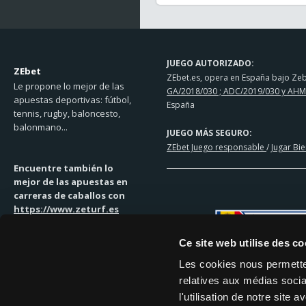
JUEGO AUTORIZADO:
ZEbet
ZEbet.es, opera en España bajo Zebe
Le propone lo mejor de las
GA/2018/030 ; ADC/2019/030 y AHM
apuestas deportivas: fútbol,
España
tennis, rugby, baloncesto,
balonmano...
JUEGO MÁS SEGURO:
ZEbet Juego responsable
/
Jugar Bi
Encuentre también lo
mejor de las apuestas en
carreras de caballos con
https://www.zeturf.es
Ce site web utilise des co
Les cookies nous permetten
relatives aux médias socia
SOLUCIONES DE PAGO
l'utilisation de notre site
MASTERCARD | VISA | TRANSFEREN