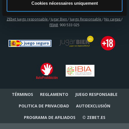
Cookies nécessaires uniquement
JUEGO MÁS SEGURO:
ZEbet Juego responsable
/
Jugar Bien
/
Juego Responsable
/
No caigas
/
FEJAR
900 533 025
TÉRMINOS
REGLAMENTO
JUEGO RESPONSABLE
POLITICA DE PRIVACIDAD
AUTOEXCLUSIÓN
PROGRAMA DE AFILIADOS
© ZEBET.ES