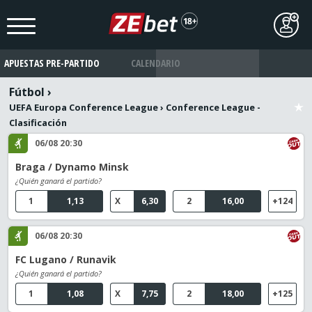
APUESTAS PRE-PARTIDO
CALENDARIO
Fútbol
›
UEFA Europa Conference League
›
Conference League -
Clasificación
06/08 20:30
Braga / Dynamo Minsk
¿Quién ganará el partido?
1
1,13
X
6,30
2
16,00
+124
06/08 20:30
FC Lugano / Runavik
¿Quién ganará el partido?
1
1,08
X
7,75
2
18,00
+125