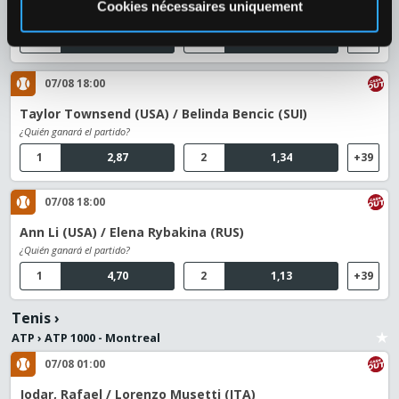
Cookies nécessaires uniquement
¿Quién ganará el partido?
1
1,39
2
2,87
+39
07/08 18:00
Taylor Townsend (USA) / Belinda Bencic (SUI)
¿Quién ganará el partido?
1
2,87
2
1,34
+39
07/08 18:00
Ann Li (USA) / Elena Rybakina (RUS)
¿Quién ganará el partido?
1
4,70
2
1,13
+39
Tenis
›
ATP
›
ATP 1000 - Montreal
07/08 01:00
Jodar, Rafael / Lorenzo Musetti (ITA)