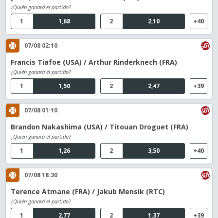
¿Quién ganará el partido?
1
1,68
2
2,10
+40
07/08 02:10
Francis Tiafoe (USA) / Arthur Rinderknech (FRA)
¿Quién ganará el partido?
1
1,50
2
2,47
+39
07/08 01:10
Brandon Nakashima (USA) / Titouan Droguet (FRA)
¿Quién ganará el partido?
1
1,26
2
3,50
+40
07/08 18:30
Terence Atmane (FRA) / Jakub Mensik (RTC)
¿Quién ganará el partido?
1
2,77
2
1,37
+39