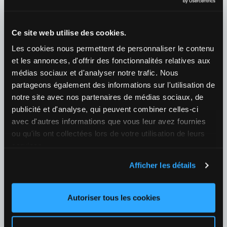
¿Quién ganará el partido?
1
2,32
X
2,82
2
3,20
+125
Ce site web utilise des cookies.
Tenis
›
Les cookies nous permettent de personnaliser le contenu
WTA
›
WTA 1000 - Toronto
et les annonces, d'offrir des fonctionnalités relatives aux
06/08 21:00
médias sociaux et d'analyser notre trafic. Nous
partageons également des informations sur l'utilisation de
Marta Kostyuk (UKR) / Madison Keys (USA)
notre site avec nos partenaires de médias sociaux, de
¿Quién ganará el partido?
publicité et d'analyse, qui peuvent combiner celles-ci
1
1,71
2
2,07
+40
avec d'autres informations que vous leur avez fournies
ou qu'ils ont collectées lors de votre utilisation de leurs
06/08 23:00
services.
Nikola Bartunkova (RTC) / Amanda Anisimova (USA)
Afficher les détails
¿Quién ganará el partido?
1
2,57
2
1,47
+39
Autoriser tous les cookies
07/08 02:10
Elina Svitolina (UKR) / Anastasia Potapova (RUS)