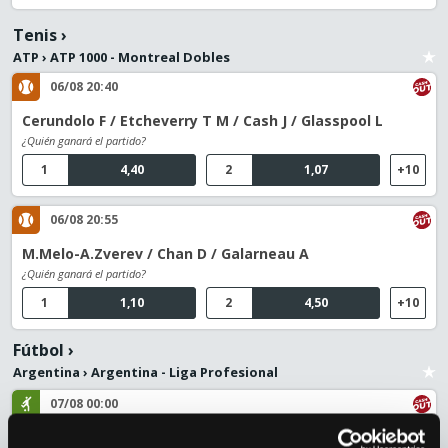
Tenis
›
ATP
›
ATP 1000 - Montreal Dobles
06/08 20:40
Cerundolo F / Etcheverry T M / Cash J / Glasspool L
¿Quién ganará el partido?
1
4,40
2
1,07
+10
06/08 20:55
M.Melo-A.Zverev / Chan D / Galarneau A
¿Quién ganará el partido?
1
1,10
2
4,50
+10
Fútbol
›
Argentina
›
Argentina - Liga Profesional
07/08 00:00
Unión Santa Fe / Atletico Lanús