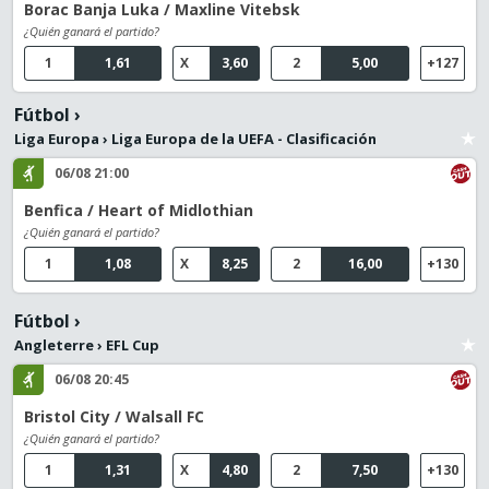
Borac Banja Luka / Maxline Vitebsk
¿Quién ganará el partido?
1
1,61
X
3,60
2
5,00
+127
Fútbol
›
Liga Europa
›
Liga Europa de la UEFA - Clasificación
06/08 21:00
Benfica / Heart of Midlothian
¿Quién ganará el partido?
1
1,08
X
8,25
2
16,00
+130
Fútbol
›
Angleterre
›
EFL Cup
06/08 20:45
Bristol City / Walsall FC
¿Quién ganará el partido?
1
1,31
X
4,80
2
7,50
+130