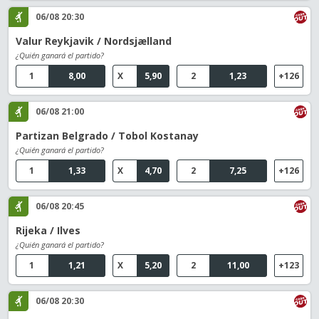
06/08 20:30
Valur Reykjavik / Nordsjælland
¿Quién ganará el partido?
1
8,00
X
5,90
2
1,23
+126
06/08 21:00
Partizan Belgrado / Tobol Kostanay
¿Quién ganará el partido?
1
1,33
X
4,70
2
7,25
+126
06/08 20:45
Rijeka / Ilves
¿Quién ganará el partido?
1
1,21
X
5,20
2
11,00
+123
06/08 20:30