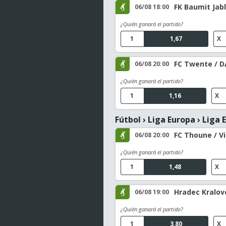
FK Baumit Jabl
06/08 18:00
¿Quién ganará el partido?
1
1,67
X
FC Twente / D
06/08 20:00
¿Quién ganará el partido?
1
1,16
X
Fútbol
›
Liga Europa
›
Liga E
FC Thoune / V
06/08 20:00
¿Quién ganará el partido?
1
1,48
X
Hradec Kralov
06/08 19:00
¿Quién ganará el partido?
1
3,80
X