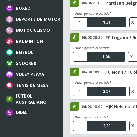
Partizan Belg
06/08 21:00
BOXEO
¿Quién ganará el partido?
DEPORTE DE MOTOR
1
1,31
X
MOTOCICLISMO
FC Lugano / R
06/08 20:30
BÁDMINTON
¿Quién ganará el partido?
BÉISBOL
1
1,08
X
SNOOKER
FC Noah / FC S
06/08 18:00
VOLEY PLAYA
¿Quién ganará el partido?
TENIS DE MESA
1
2,57
X
FÚTBOL
AUSTRALIANO
HJK Helsinki /
06/08 18:00
MMA
¿Quién ganará el partido?
1
2,20
X