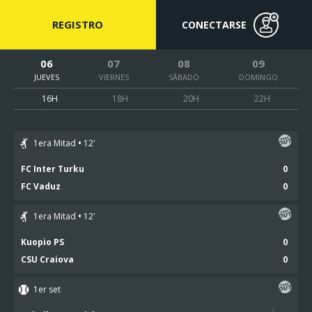
REGISTRO
CONECTARSE
06
07
08
09
JUEVES
VIERNES
SÁBADO
DOMINGO
16H
18H
20H
22H
1era Mitad
12
'
FC Inter Turku
0
FC Vaduz
0
1era Mitad
12
'
Kuopio PS
0
CSU Craiova
0
1er set