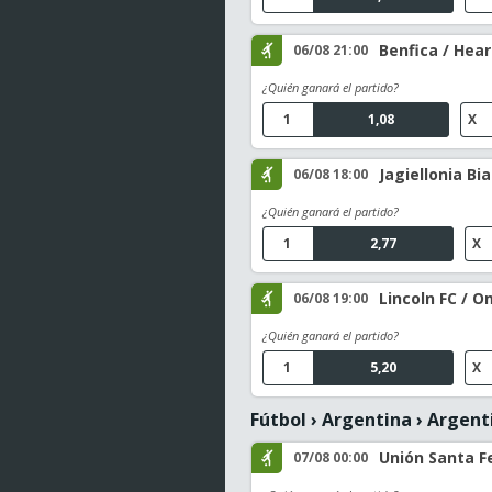
Benfica / Hear
06/08 21:00
¿Quién ganará el partido?
1
1,08
X
Jagiellonia Bi
06/08 18:00
¿Quién ganará el partido?
1
2,77
X
Lincoln FC / O
06/08 19:00
¿Quién ganará el partido?
1
5,20
X
Fútbol
›
Argentina
›
Argenti
Unión Santa Fe
07/08 00:00