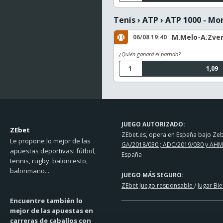
Tenis
›
ATP
›
ATP 1000 - Mo
M.Melo-A.Zver
06/08 19:40
¿Quién ganará el partido?
1
1,09
JUEGO AUTORIZADO:
ZEbet
ZEbet.es, opera en España bajo Zebe
Le propone lo mejor de las
GA/2018/030 ; ADC/2019/030 y AHM
apuestas deportivas: fútbol,
España
tennis, rugby, baloncesto,
balonmano...
JUEGO MÁS SEGURO:
ZEbet Juego responsable
/
Jugar Bi
Encuentre también lo
mejor de las apuestas en
carreras de caballos con