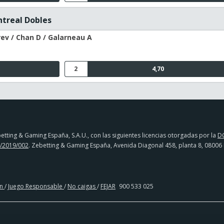
ntreal Dobles
ev / Chan D / Galarneau A
2
4,70
tting & Gaming España, S.A.U., con las siguientes licencias otorgadas por la
D
/2019/002
. Zebetting & Gaming España, Avenida Diagonal 458, planta 8, 08006
en
/
Juego Responsable
/
No caigas
/
FEJAR
900 533 025