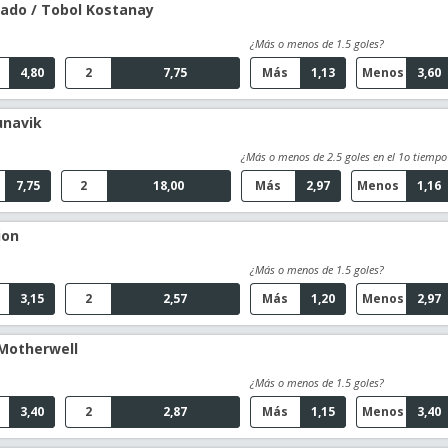
rado / Tobol Kostanay
¿Más o menos de 1.5 goles?
4,80
2
7,75
Más
1,13
Menos
3,60
unavik
¿Más o menos de 2.5 goles en el 1o tiempo
7,75
2
18,00
Más
2,97
Menos
1,16
ion
¿Más o menos de 1.5 goles?
3,15
2
2,57
Más
1,20
Menos
2,97
 Motherwell
¿Más o menos de 1.5 goles?
3,40
2
2,87
Más
1,15
Menos
3,40