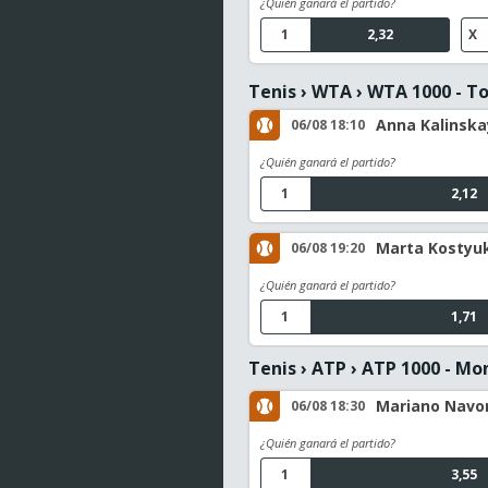
¿Quién ganará el partido?
1
2,32
X
Tenis
›
WTA
›
WTA 1000 - T
Anna Kalinskay
06/08 18:10
¿Quién ganará el partido?
1
2,12
Marta Kostyuk
06/08 19:20
¿Quién ganará el partido?
1
1,71
Tenis
›
ATP
›
ATP 1000 - Mo
Mariano Navone
06/08 18:30
¿Quién ganará el partido?
1
3,55