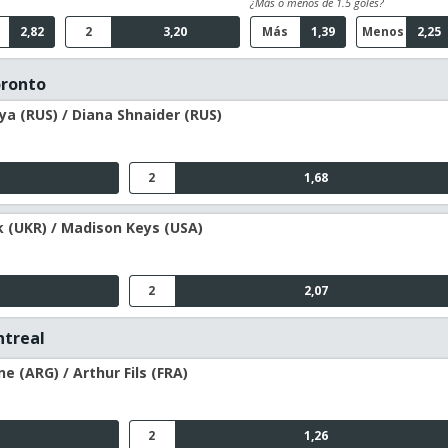
¿Más o menos de 1.5 goles?
2,82
2
3,20
Más
1,39
Menos
2,25
oronto
a (RUS) / Diana Shnaider (RUS)
2
1,68
 (UKR) / Madison Keys (USA)
2
2,07
ntreal
 (ARG) / Arthur Fils (FRA)
2
1,26