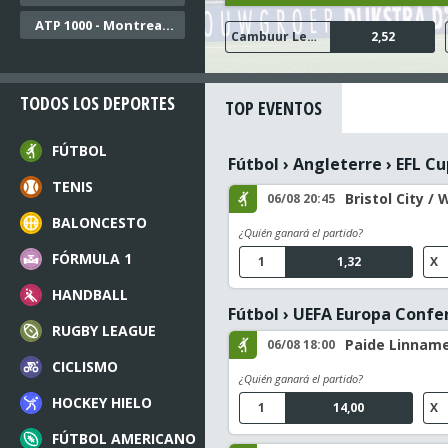
ATP 1000 - Montreal Dobles
FC Twente
Ajax
Cambuur Leeuwarden
N.E.C. Nijmegen
Go Ahead Eagles
1,04
1,16
2,52
1,48
1,68
TODOS LOS DEPORTES
TOP EVENTOS
FÚTBOL
Fútbol
›
Angleterre
›
EFL Cu
TENIS
Bristol City / 
06/08 20:45
BALONCESTO
¿Quién ganará el partido?
FÓRMULA 1
1
1,32
X
HANDBALL
Fútbol
›
UEFA Europa Confe
RUGBY LEAGUE
Paide Linname
06/08 18:00
CICLISMO
¿Quién ganará el partido?
HOCKEY HIELO
1
14,00
X
FÚTBOL AMERICANO