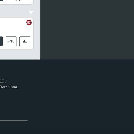
+10
GOJ
:
 Barcelona.