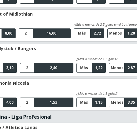
t of Midlothian
¿Más o menos de 2.5 goles en el 1o tiempo
8,00
2
16,00
Más
2,72
Menos
1,20
alystok / Rangers
¿Más o menos de 1.5 goles?
3,10
2
2,40
Más
1,22
Menos
2,87
monia Nicosia
¿Más o menos de 1.5 goles?
4,00
2
1,53
Más
1,15
Menos
3,35
na - Liga Profesional
 / Atletico Lanús