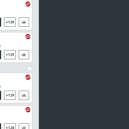
+126
?
+125
?
+129
+128