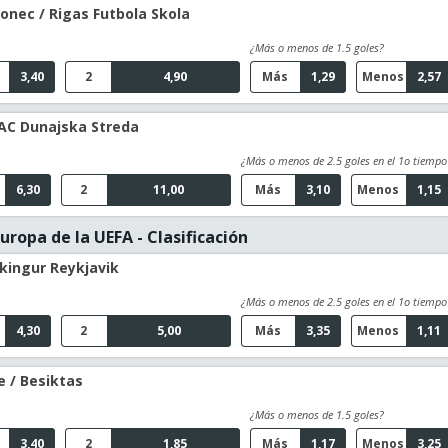
onec / Rigas Futbola Skola
¿Más o menos de 1.5 goles?
3,40
2
4,90
Más
1,29
Menos
2,57
AC Dunajska Streda
¿Más o menos de 2.5 goles en el 1o tiempo
6,30
2
11,00
Más
3,10
Menos
1,15
uropa de la UEFA - Clasificación
ikingur Reykjavik
¿Más o menos de 2.5 goles en el 1o tiempo
4,30
2
5,00
Más
3,35
Menos
1,11
e / Besiktas
¿Más o menos de 1.5 goles?
3,40
2
1,85
Más
1,17
Menos
3,25