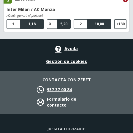
Inter Milan / AC Monza
¿Quién ganará el partido?
1
1,18
X
5,20
2
10,00
+130
Ayuda
Gestión de cookies
CONTACTA CON ZEBET
937 37 00 84
Formulario de
contacto
JUEGO AUTORIZADO: