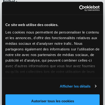
Fútbol
›
Bulgaria
›
Bulgaria - Parva Liga
10/08 18:00
Botev Vratsa / Slavia Sofia
Ce site web utilise des cookies.
¿Quién ganará el partido?
Les cookies nous permettent de personnaliser le contenu
1
1,88
X
3,15
2
3,60
+124
et les annonces, d'offrir des fonctionnalités relatives aux
médias sociaux et d'analyser notre trafic. Nous
Fútbol
›
partageons également des informations sur l'utilisation de
España
›
LaLiga
notre site avec nos partenaires de médias sociaux, de
25/08 21:00
publicité et d'analyse, qui peuvent combiner celles-ci
Valencia / Real Betis
avec d'autres informations que vous leur avez fournies
¿Quién ganará el partido?
ou qu'ils ont collectées lors de votre utilisation de leurs
services.
1
2,50
X
3,05
2
2,50
+128
Afficher les détails
27/08 21:00
Barcelona / Athletic Club
Autoriser tous les cookies
¿Quién ganará el partido?