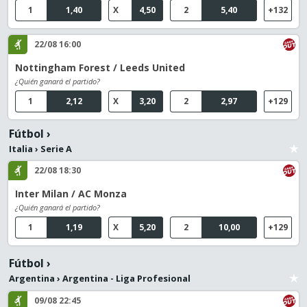
1
1,40
X
4,50
2
5,40
+132
22/08 16:00
Nottingham Forest / Leeds United
¿Quién ganará el partido?
1
2,12
X
3,20
2
2,97
+129
Fútbol
›
Italia
›
Serie A
22/08 18:30
Inter Milan / AC Monza
¿Quién ganará el partido?
1
1,19
X
5,20
2
10,00
+129
Fútbol
›
Argentina
›
Argentina - Liga Profesional
09/08 22:45