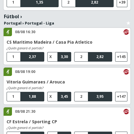
1
1,35
2
2,82
+39
Fútbol
›
Portugal
›
Portugal - Liga
08/08 16:30
CS Maritimo Madeira / Casa Pia Atletico
¿Quién ganará el partido?
1
2,37
X
3,30
2
2,82
+145
08/08 19:00
Vitoria Guimaraes / Arouca
¿Quién ganará el partido?
1
1,88
X
3,45
2
3,95
+147
08/08 21:30
CF Estrela / Sporting CP
¿Quién ganará el partido?