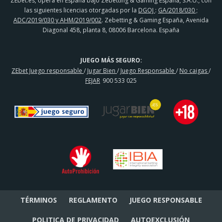
ZEbet.es, opera en España bajo Zebetting & Gaming España, S.A.U., con
las siguientes licencias otorgadas por la
DGOJ
:
GA/2018/030 ;
ADC/2019/030 y AHM/2019/002
. Zebetting & Gaming España, Avenida
Diagonal 458, planta 8, 08006 Barcelona. España
JUEGO MÁS SEGURO:
ZEbet Juego responsable
/
Jugar Bien
/
Juego Responsable
/
No caigas
/
FEJAR
900 533 025
TÉRMINOS
REGLAMENTO
JUEGO RESPONSABLE
POLITICA DE PRIVACIDAD
AUTOEXCLUSIÓN