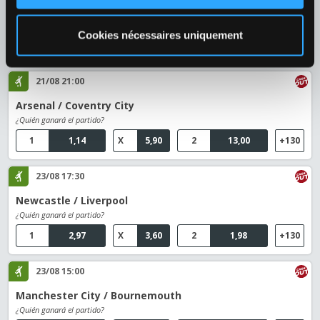
1
1,38
X
4,30
2
5,70
+130
Cookies nécessaires uniquement
Fútbol
›
Angleterre
›
Premier League
21/08 21:00
Arsenal / Coventry City
¿Quién ganará el partido?
1
1,14
X
5,90
2
13,00
+130
23/08 17:30
Newcastle / Liverpool
¿Quién ganará el partido?
1
2,97
X
3,60
2
1,98
+130
23/08 15:00
Manchester City / Bournemouth
¿Quién ganará el partido?