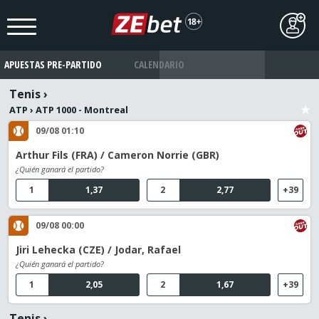
APUESTAS PRE-PARTIDO
CALENDARIO
Tenis
›
ATP
›
ATP 1000 - Montreal
09/08 01:10
Arthur Fils (FRA) / Cameron Norrie (GBR)
¿Quién ganará el partido?
1
1,37
2
2,77
+39
09/08 00:00
Jiri Lehecka (CZE) / Jodar, Rafael
¿Quién ganará el partido?
1
2,05
2
1,67
+39
Tenis
›