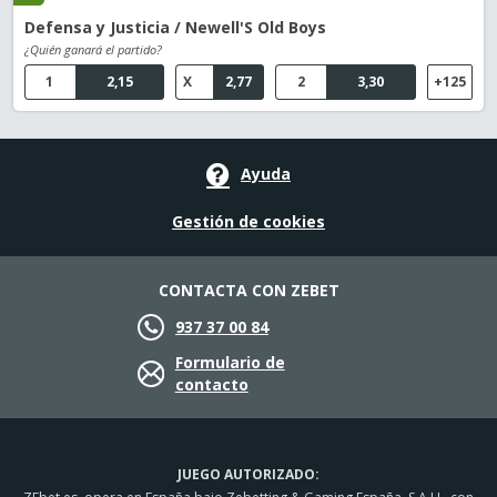
Defensa y Justicia / Newell'S Old Boys
¿Quién ganará el partido?
1
2,15
X
2,77
2
3,30
+125
Ayuda
Gestión de cookies
CONTACTA CON ZEBET
937 37 00 84
Formulario de
contacto
JUEGO AUTORIZADO: