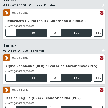
ATP
›
ATP 1000 - Montreal Dobles
08/08 20:50
Heliovaara H / Patten H / Goransson A / Ruud C
¿Quién ganará el partido?
1
1,10
2
4,20
+10
Tenis
›
WTA
›
WTA 1000 - Toronto
09/08 01:00
Aryna Sabalenka (BLR) / Ekaterina Alexandrova (RUS)
¿Quién ganará el partido?
1
1,14
2
4,50
+39
08/08 19:40
Jessica Pegula (USA) / Diana Shnaider (RUS)
¿Quién ganará el partido?