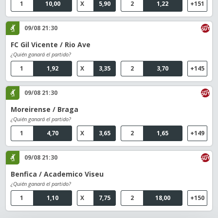
1
10,00
X
5,90
2
1,22
+151
09/08 21:30
FC Gil Vicente / Rio Ave
¿Quién ganará el partido?
1
1,92
X
3,35
2
3,70
+145
09/08 21:30
Moreirense / Braga
¿Quién ganará el partido?
1
4,70
X
3,65
2
1,65
+149
09/08 21:30
Benfica / Academico Viseu
¿Quién ganará el partido?
1
1,10
X
7,75
2
18,00
+150