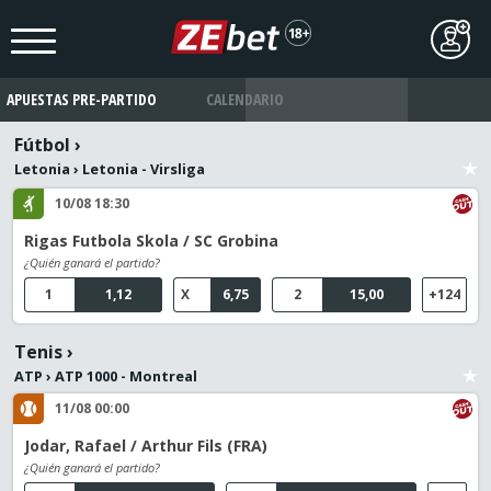
APUESTAS PRE-PARTIDO
CALENDARIO
Fútbol
›
Letonia
›
Letonia - Virsliga
10/08 18:30
Rigas Futbola Skola / SC Grobina
¿Quién ganará el partido?
1
1,12
X
6,75
2
15,00
+124
Tenis
›
ATP
›
ATP 1000 - Montreal
11/08 00:00
Jodar, Rafael / Arthur Fils (FRA)
¿Quién ganará el partido?