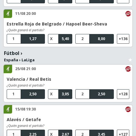
11/08 20:00
Estrella Roja de Belgrado / Hapoel Beer-Sheva
¿Quién ganará el partido?
1
1,27
X
5,40
2
8,00
+136
Fútbol
›
España
›
LaLiga
25/08 21:00
Valencia / Real Betis
¿Quién ganará el partido?
1
2,50
X
3,05
2
2,50
+128
15/08 19:30
Alavés / Getafe
¿Quién ganará el partido?
1
2,25
X
2,67
2
3,45
+127