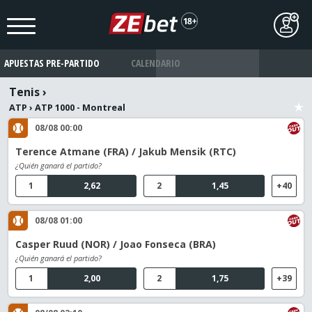
APUESTAS PRE-PARTIDO
CALENDARIO
Tenis
›
ATP
›
ATP 1000 - Montreal
08/08 00:00
Terence Atmane (FRA) / Jakub Mensik (RTC)
¿Quién ganará el partido?
1
2,62
2
1,45
+40
08/08 01:00
Casper Ruud (NOR) / Joao Fonseca (BRA)
¿Quién ganará el partido?
1
2,00
2
1,75
+39