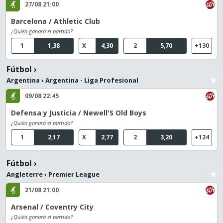
27/08 21:00
Barcelona / Athletic Club
¿Quién ganará el partido?
1
1,38
X
4,30
2
5,70
+130
Fútbol
›
Argentina
›
Argentina - Liga Profesional
09/08 22:45
Defensa y Justicia / Newell'S Old Boys
¿Quién ganará el partido?
1
2,17
X
2,77
2
3,20
+124
Fútbol
›
Angleterre
›
Premier League
21/08 21:00
Arsenal / Coventry City
¿Quién ganará el partido?