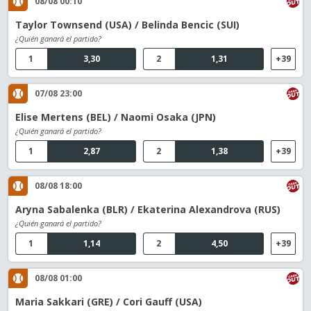
08/08 00:10
Taylor Townsend (USA) / Belinda Bencic (SUI)
¿Quién ganará el partido?
1
3,30
2
1,31
+39
07/08 23:00
Elise Mertens (BEL) / Naomi Osaka (JPN)
¿Quién ganará el partido?
1
2,87
2
1,38
+39
08/08 18:00
Aryna Sabalenka (BLR) / Ekaterina Alexandrova (RUS)
¿Quién ganará el partido?
1
1,14
2
4,50
+39
08/08 01:00
Maria Sakkari (GRE) / Cori Gauff (USA)