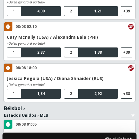
¿Quién ganará el partido?
1
4,00
2
1,21
+39
08/08 02:10
Caty Mcnally (USA) / Alexandra Eala (PHI)
¿Quién ganará el partido?
1
2,87
2
1,38
+39
08/08 18:00
Jessica Pegula (USA) / Diana Shnaider (RUS)
¿Quién ganará el partido?
1
1,34
2
2,92
+38
Béisbol
›
Estados Unidos
›
MLB
08/08 01:05
New York Yankees / Atlanta Braves