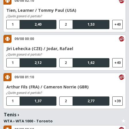
08/08 02:10
Tien, Learner / Tommy Paul (USA)
¿Quién ganará el partido?
1
2,40
2
1,53
+40
09/08 00:00
Jiri Lehecka (CZE) / Jodar, Rafael
¿Quién ganará el partido?
1
2,12
2
1,62
+40
09/08 01:10
Arthur Fils (FRA) / Cameron Norrie (GBR)
¿Quién ganará el partido?
1
1,37
2
2,77
+39
Tenis
›
WTA
›
WTA 1000 - Toronto