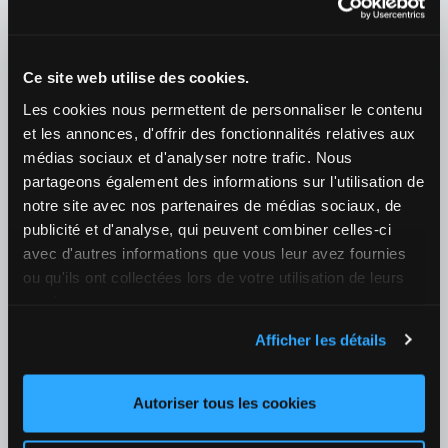
¿Quién ganará el partido? (extra inning incluido)
1
1,68
2
1,99
+24
Ce site web utilise des cookies.
08/08 00:40
Les cookies nous permettent de personnaliser le contenu
Philadelphia Phillies / Toronto Blue Jays
et les annonces, d'offrir des fonctionnalités relatives aux
¿Quién ganará el partido? (extra inning incluido)
médias sociaux et d'analyser notre trafic. Nous
1
1,41
2
2,52
+24
partageons également des informations sur l'utilisation de
notre site avec nos partenaires de médias sociaux, de
Tenis
›
publicité et d'analyse, qui peuvent combiner celles-ci
ATP
›
ATP 1000 - Montreal Dobles
avec d'autres informations que vous leur avez fournies
07/08 23:40
ou qu'ils ont collectées lors de votre utilisation de leurs
Herbert P-H / Krawietz K / Bergs Z / Blockx A
services.
¿Quién ganará el partido?
Afficher les détails
1
1,12
2
4,20
+10
08/08 20:50
Autoriser tous les cookies
Heliovaara H / Patten H / Goransson A / Ruud C