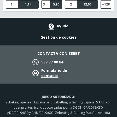
1
1,14
X
5,90
2
12,00
+128
Ayuda
Gestión de cookies
CONTACTA CON ZEBET
937 37 00 84
Formulario de
contacto
JUEGO AUTORIZADO:
ZEbet.es, opera en España bajo Zebetting & Gaming España, S.A.U., con
las siguientes licencias otorgadas por la
DGOJ
:
GA/2018/030 ;
ADC/2019/030 y AHM/2019/002
. Zebetting & Gaming España, Avenida