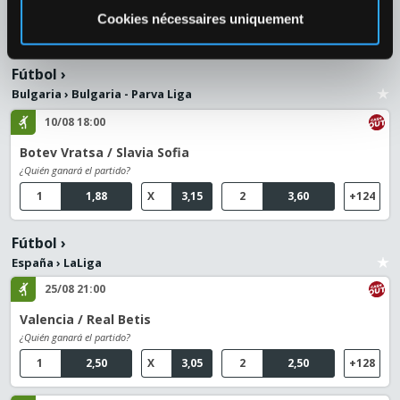
¿Quién ganará el partido?
Cookies nécessaires uniquement
1
1,10
2
4,20
+10
Fútbol
›
Bulgaria
›
Bulgaria - Parva Liga
10/08 18:00
Botev Vratsa / Slavia Sofia
¿Quién ganará el partido?
1
1,88
X
3,15
2
3,60
+124
Fútbol
›
España
›
LaLiga
25/08 21:00
Valencia / Real Betis
¿Quién ganará el partido?
1
2,50
X
3,05
2
2,50
+128