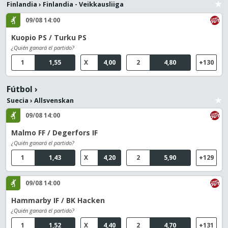
Finlandia
›
Finlandia - Veikkausliiga
09/08 14:00
Kuopio PS / Turku PS
¿Quién ganará el partido?
1
1,55
X
4,00
2
4,80
+130
Fútbol
›
Suecia
›
Allsvenskan
09/08 14:00
Malmo FF / Degerfors IF
¿Quién ganará el partido?
1
1,43
X
4,20
2
5,90
+129
09/08 14:00
Hammarby IF / BK Hacken
¿Quién ganará el partido?
1
1,52
X
4,40
2
4,70
+131