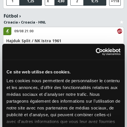
1
1,25
X
4,80
2
9,75
+118
Fútbol
›
Croacia
›
Croacia - HNL
09/08 21:00
Hajduk Split / NK Istra 1961
¿Quién ganará el partido?
1
1,40
X
4,40
2
6,30
+126
Tenis
›
Ce site web utilise des cookies.
ATP
›
ATP 1000 - Montreal
Les cookies nous permettent de personnaliser le contenu
09/08 19:40
et les annonces, d'offrir des fonctionnalités relatives aux
Tien, Learner / Thiago Agustin Tirante (ARG)
médias sociaux et d'analyser notre trafic. Nous
¿Quién ganará el partido?
partageons également des informations sur l'utilisation de
1
1,39
2
2,82
+39
notre site avec nos partenaires de médias sociaux, de
publicité et d'analyse, qui peuvent combiner celles-ci
avec d'autres informations que vous leur avez fournies
09/08 18:30