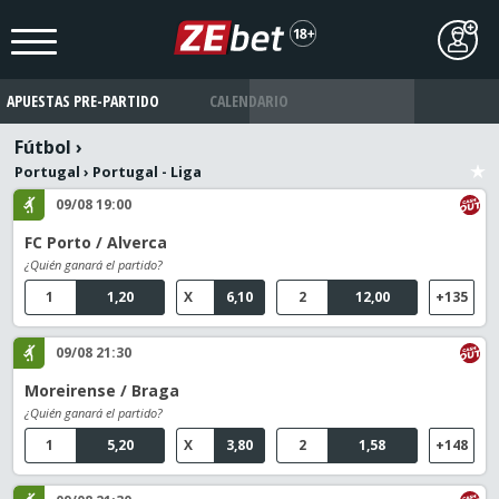
APUESTAS PRE-PARTIDO
CALENDARIO
Fútbol
›
Portugal
›
Portugal - Liga
09/08 19:00
FC Porto / Alverca
¿Quién ganará el partido?
1
1,20
X
6,10
2
12,00
+135
09/08 21:30
Moreirense / Braga
¿Quién ganará el partido?
1
5,20
X
3,80
2
1,58
+148