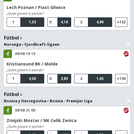
Lech Poznan / Piast Gliwice
¿Quién ganará el partido?
1
1,53
X
4,10
2
4,90
+132
Fútbol
›
Noruega
›
Fjordkraft-ligaen
09/08 19:15
Kristiansund BK / Molde
¿Quién ganará el partido?
1
4,20
X
3,85
2
1,65
+130
Fútbol
›
Bosnia y Herzegovina
›
Bosnia - Premijer Liga
09/08 21:00
Zrinjski Mostar / NK Celik Zenica
¿Quién ganará el partido?