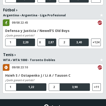
Fútbol
›
Argentina
›
Argentina - Liga Profesional
09/08 22:45
Defensa y Justicia / Newell'S Old Boys
¿Quién ganará el partido?
1
2,20
X
2,87
2
3,40
+124
Tenis
›
WTA
›
WTA 1000 - Toronto Dobles
09/08 23:10
Hsieh S / Ostapenko J / Li A / Tauson C
¿Quién ganará el partido?
1
1,22
2
3,90
+11