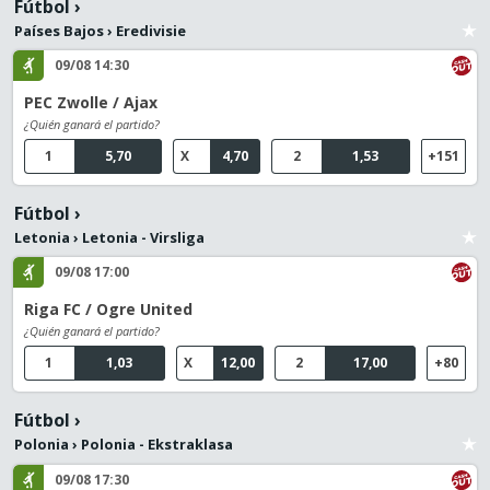
Fútbol
›
Países Bajos
›
Eredivisie
09/08 14:30
PEC Zwolle / Ajax
¿Quién ganará el partido?
1
5,70
X
4,70
2
1,53
+151
Fútbol
›
Letonia
›
Letonia - Virsliga
09/08 17:00
Riga FC / Ogre United
¿Quién ganará el partido?
1
1,03
X
12,00
2
17,00
+80
Fútbol
›
Polonia
›
Polonia - Ekstraklasa
09/08 17:30