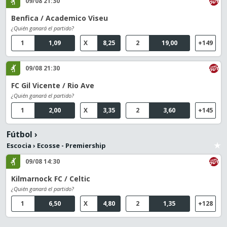
09/08 21:30
Benfica / Academico Viseu
¿Quién ganará el partido?
1
1,09
X
8,25
2
19,00
+149
09/08 21:30
FC Gil Vicente / Rio Ave
¿Quién ganará el partido?
1
2,00
X
3,35
2
3,60
+145
Fútbol
›
Escocia
›
Ecosse - Premiership
09/08 14:30
Kilmarnock FC / Celtic
¿Quién ganará el partido?
1
6,50
X
4,80
2
1,35
+128