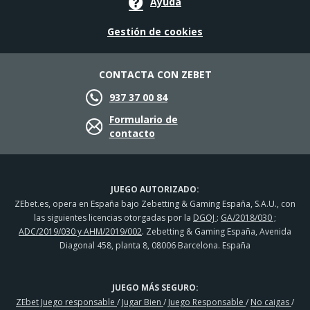
Ayuda
Gestión de cookies
CONTACTA CON ZEBET
937 37 00 84
Formulario de
contacto
JUEGO AUTORIZADO:
ZEbet.es, opera en España bajo Zebetting & Gaming España, S.A.U., con
las siguientes licencias otorgadas por la
DGOJ
:
GA/2018/030 ;
ADC/2019/030 y AHM/2019/002
. Zebetting & Gaming España, Avenida
Diagonal 458, planta 8, 08006 Barcelona. España
JUEGO MÁS SEGURO:
ZEbet Juego responsable
/
Jugar Bien
/
Juego Responsable
/
No caigas
/