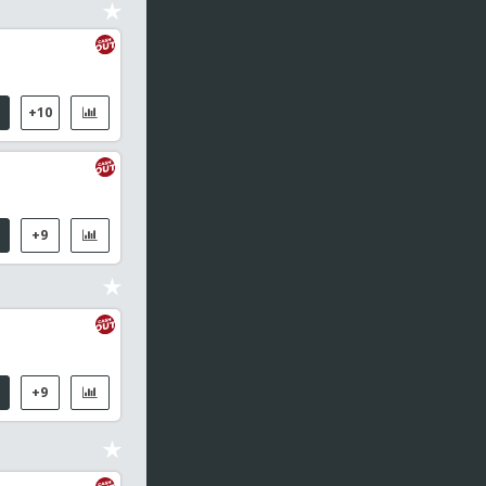
+10
+9
+9