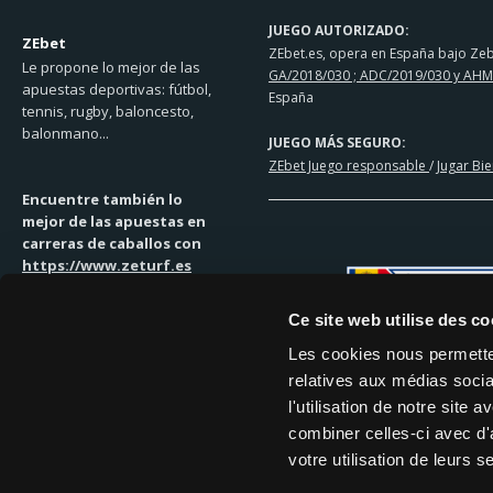
JUEGO AUTORIZADO:
ZEbet
ZEbet.es, opera en España bajo Zebe
Le propone lo mejor de las
GA/2018/030 ; ADC/2019/030 y AHM
apuestas deportivas: fútbol,
España
tennis, rugby, baloncesto,
balonmano...
JUEGO MÁS SEGURO:
ZEbet Juego responsable
/
Jugar Bi
Encuentre también lo
mejor de las apuestas en
carreras de caballos con
https://www.zeturf.es
Ce site web utilise des co
Les cookies nous permetten
relatives aux médias socia
SOLUCIONES DE PAGO
l'utilisation de notre site
MASTERCARD | VISA | TRANSFEREN
combiner celles-ci avec d'
votre utilisation de leurs s