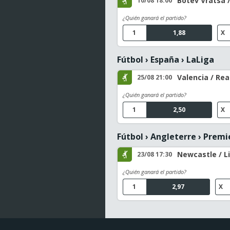
Botev Vratsa /
10/08 18:00
¿Quién ganará el partido?
1
1,88
X
Fútbol
›
España
›
LaLiga
Valencia / Rea
25/08 21:00
¿Quién ganará el partido?
1
2,50
X
Fútbol
›
Angleterre
›
Premi
Newcastle / L
23/08 17:30
¿Quién ganará el partido?
1
2,97
X