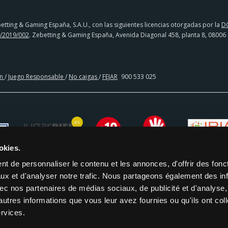
tting & Gaming España, S.A.U., con las siguientes licencias otorgadas por la
D
/2019/002
. Zebetting & Gaming España, Avenida Diagonal 458, planta 8, 08006
en
/
Juego Responsable
/
No caigas
/
FEJAR
900 533 025
okies.
t de personnaliser le contenu et les annonces, d'offrir des fonct
ux et d'analyser notre trafic. Nous partageons également des in
 avec nos partenaires de médias sociaux, de publicité et d'analyse
CIA BANCARIA | PAYSAFECARD
autres informations que vous leur avez fournies ou qu'ils ont col
ervices.