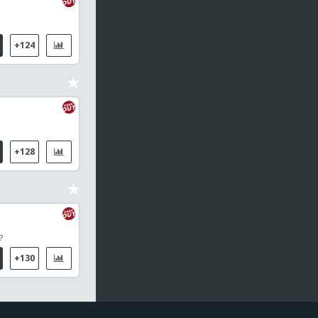
+124
+128
?
+130