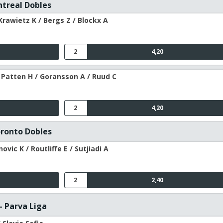
ntreal Dobles
Krawietz K / Bergs Z / Blockx A
2
4,20
 Patten H / Goransson A / Ruud C
2
4,20
oronto Dobles
vic K / Routliffe E / Sutjiadi A
2
2,40
- Parva Liga