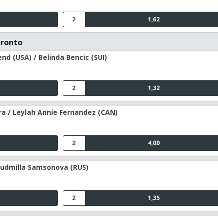
2
1,62
oronto
d (USA) / Belinda Bencic (SUI)
2
1,32
ra / Leylah Annie Fernandez (CAN)
2
4,00
 Ludmilla Samsonova (RUS)
2
1,35