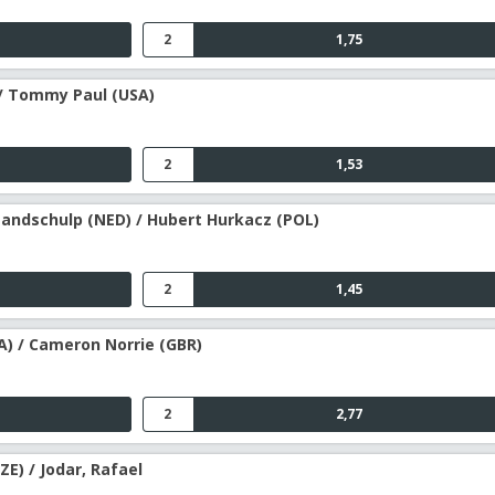
2
1,75
 / Tommy Paul (USA)
2
1,53
Zandschulp (NED) / Hubert Hurkacz (POL)
2
1,45
RA) / Cameron Norrie (GBR)
2
2,77
ZE) / Jodar, Rafael