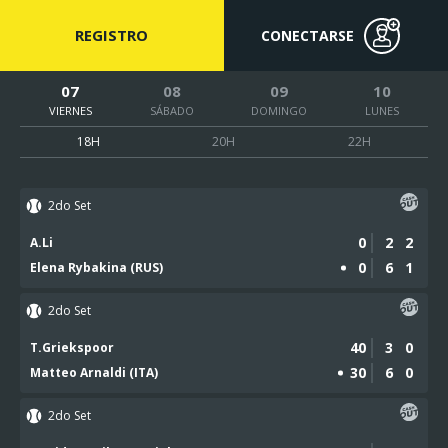
REGISTRO
CONECTARSE
07
08
09
10
VIERNES
SÁBADO
DOMINGO
LUNES
18H
20H
22H
2do Set
0
2
2
A.Li
0
6
1
Elena Rybakina (RUS)
2do Set
40
3
0
T.Griekspoor
30
6
0
Matteo Arnaldi (ITA)
2do Set