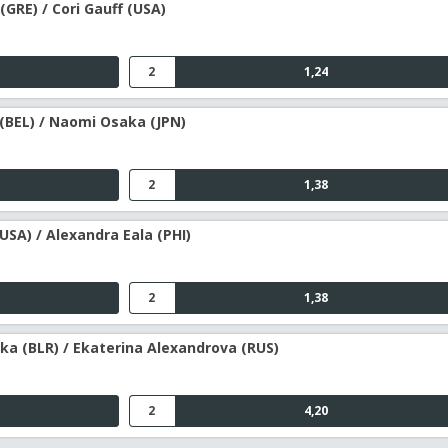
(GRE) / Cori Gauff (USA)
2
1,24
 (BEL) / Naomi Osaka (JPN)
2
1,38
USA) / Alexandra Eala (PHI)
2
1,38
ka (BLR) / Ekaterina Alexandrova (RUS)
2
4,20