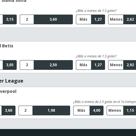
 Slavia Sofia
¿Más o menos de 1.5 goles?
3,15
2
3,60
Más
1,27
Menos
2,62
l Betis
¿Más o menos de 1.5 goles?
3,05
2
2,50
Más
1,27
Menos
2,92
er League
iverpool
¿Más o menos de 2.5 goles en el 1o tiempo
3,60
2
1,98
Más
4,00
Menos
1,15