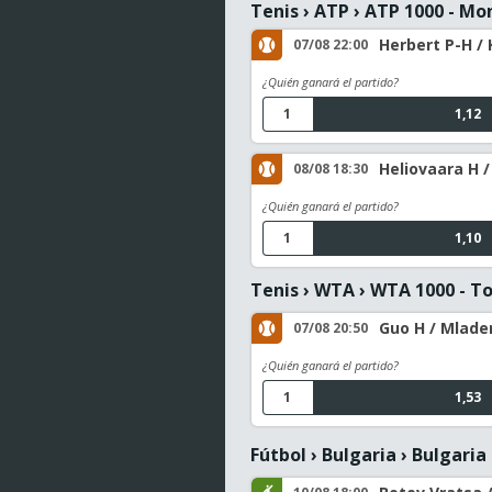
Tenis
›
ATP
›
ATP 1000 - Mo
Herbert P-H / 
07/08 22:00
¿Quién ganará el partido?
1
1,12
Heliovaara H /
08/08 18:30
¿Quién ganará el partido?
1
1,10
Tenis
›
WTA
›
WTA 1000 - T
Guo H / Mladeno
07/08 20:50
¿Quién ganará el partido?
1
1,53
Fútbol
›
Bulgaria
›
Bulgaria 