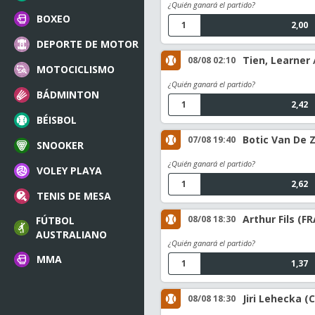
¿Quién ganará el partido?
BOXEO
1
2,00
DEPORTE DE MOTOR
Tien, Learner
08/08 02:10
MOTOCICLISMO
¿Quién ganará el partido?
BÁDMINTON
1
2,42
BÉISBOL
Botic Van De 
07/08 19:40
SNOOKER
¿Quién ganará el partido?
VOLEY PLAYA
1
2,62
TENIS DE MESA
Arthur Fils (F
08/08 18:30
FÚTBOL
AUSTRALIANO
¿Quién ganará el partido?
MMA
1
1,37
Jiri Lehecka (C
08/08 18:30