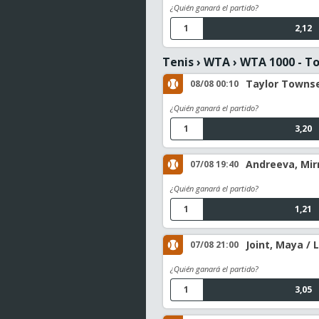
¿Quién ganará el partido?
1
2,12
Tenis
›
WTA
›
WTA 1000 - T
Taylor Townsen
08/08 00:10
¿Quién ganará el partido?
1
3,20
Andreeva, Mir
07/08 19:40
¿Quién ganará el partido?
1
1,21
Joint, Maya /
07/08 21:00
¿Quién ganará el partido?
1
3,05