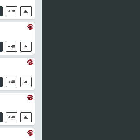
Puskas Akademia FC
3
+39
2da Mitad
72
'
Seinajoen JK
1
IF Gnistan
2
+40
19:30
Austria - Bundesliga
SCR Altach / WSG Tirol
19:30
FIVB Hamburgo Pro Tour
Mol-Berntsen / Bedritis A / Rinkevics A
+40
19:30
FIVB Hamburgo Pro Tour
Andersson E / Holting Nilsson J / Losiak/Bryl (POL)
19:40
ATP 1000 - Montreal Dobles
+40
Harrison C / Skupski N / Bhambri Y / Venus M