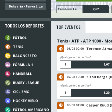
Bulgaria - Parva Liga
PSV Eindhoven
Cambuur Leeuwarden
N.E.C. Nijmegen
Go Ahead Eagles
Sparta Rotterdam
1,24
4,30
2,62
1,48
1,68
TODOS LOS DEPORTES
TOP EVENTOS
FÚTBOL
Tenis
›
ATP
›
ATP 1000 - Mo
TENIS
Terence Atman
08/08 00:00
BALONCESTO
¿Quién ganará el partido?
FÓRMULA 1
1
2,67
HANDBALL
Zizou Bergs (B
07/08 19:40
RUGBY LEAGUE
¿Quién ganará el partido?
CICLISMO
1
3,20
HOCKEY HIELO
Casper Ruud (
08/08 01:00
FÚTBOL AMERICANO