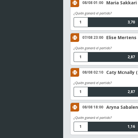
Maria Sakkari 
08/08 01:00
¿Quién ganará el partido?
1
3,70
Elise Mertens
07/08 23:00
¿Quién ganará el partido?
1
2,87
Caty Mcnally (
08/08 02:10
¿Quién ganará el partido?
1
2,87
Aryna Sabalen
08/08 18:00
¿Quién ganará el partido?
1
1,16