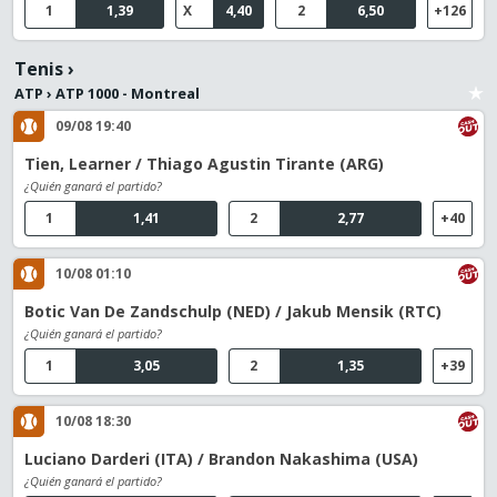
1
1,39
X
4,40
2
6,50
+126
Tenis
›
ATP
›
ATP 1000 - Montreal
09/08 19:40
Tien, Learner / Thiago Agustin Tirante (ARG)
¿Quién ganará el partido?
1
1,41
2
2,77
+40
10/08 01:10
Botic Van De Zandschulp (NED) / Jakub Mensik (RTC)
¿Quién ganará el partido?
1
3,05
2
1,35
+39
10/08 18:30
Luciano Darderi (ITA) / Brandon Nakashima (USA)
¿Quién ganará el partido?