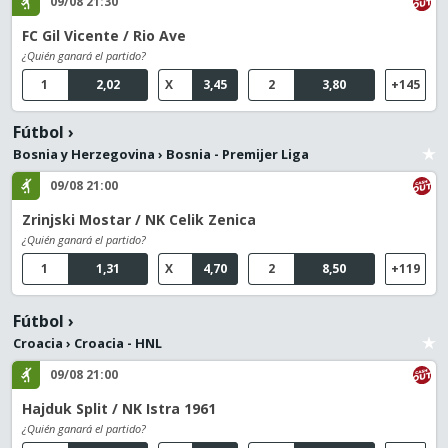
09/08 21:30
FC Gil Vicente / Rio Ave
¿Quién ganará el partido?
1
2,02
X
3,45
2
3,80
+145
Fútbol
›
Bosnia y Herzegovina
›
Bosnia - Premijer Liga
09/08 21:00
Zrinjski Mostar / NK Celik Zenica
¿Quién ganará el partido?
1
1,31
X
4,70
2
8,50
+119
Fútbol
›
Croacia
›
Croacia - HNL
09/08 21:00
Hajduk Split / NK Istra 1961
¿Quién ganará el partido?