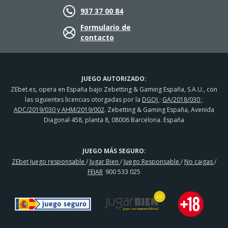
937 37 00 84
Formulario de
contacto
JUEGO AUTORIZADO:
ZEbet.es, opera en España bajo Zebetting & Gaming España, S.A.U., con
las siguientes licencias otorgadas por la
DGOJ
:
GA/2018/030 ;
ADC/2019/030 y AHM/2019/002
. Zebetting & Gaming España, Avenida
Diagonal 458, planta 8, 08006 Barcelona. España
JUEGO MÁS SEGURO:
ZEbet Juego responsable
/
Jugar Bien
/
Juego Responsable
/
No caigas
/
FEJAR
900 533 025