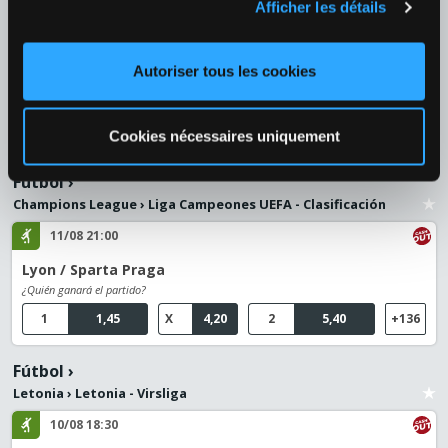
1
1,98
2
1,78
+38
Afficher les détails
10/08 19:00
Autoriser tous les cookies
Diana Shnaider (RUS) / Iga Swiatek (POL)
¿Quién ganará el partido?
1
3,20
2
1,29
+39
Cookies nécessaires uniquement
Fútbol
›
Champions League
›
Liga Campeones UEFA - Clasificación
11/08 21:00
Lyon / Sparta Praga
¿Quién ganará el partido?
1
1,45
X
4,20
2
5,40
+136
Fútbol
›
Letonia
›
Letonia - Virsliga
10/08 18:30