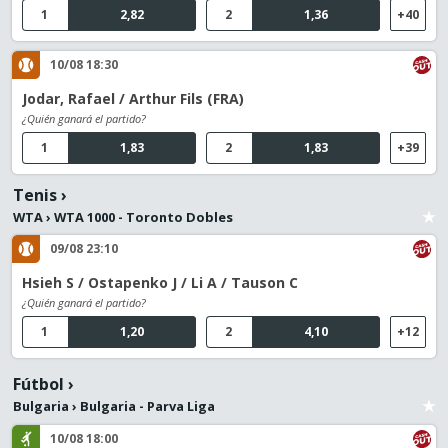
1
2,82
2
1,36
+40
10/08 18:30
Jodar, Rafael / Arthur Fils (FRA)
¿Quién ganará el partido?
1
1,83
2
1,83
+39
Tenis
›
WTA
›
WTA 1000 - Toronto Dobles
09/08 23:10
Hsieh S / Ostapenko J / Li A / Tauson C
¿Quién ganará el partido?
1
1,20
2
4,10
+12
Fútbol
›
Bulgaria
›
Bulgaria - Parva Liga
10/08 18:00