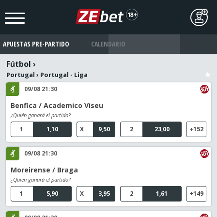
APUESTAS PRE-PARTIDO
CALENDARIO
Fútbol
›
Portugal
›
Portugal - Liga
09/08 21:30
Benfica / Academico Viseu
¿Quién ganará el partido?
1
1,10
X
9,50
2
23,00
+152
09/08 21:30
Moreirense / Braga
¿Quién ganará el partido?
1
5,90
X
3,95
2
1,61
+149