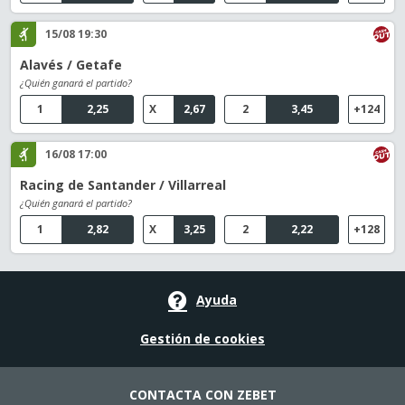
15/08 19:30
Alavés / Getafe
¿Quién ganará el partido?
1
2,25
X
2,67
2
3,45
+124
16/08 17:00
Racing de Santander / Villarreal
¿Quién ganará el partido?
1
2,82
X
3,25
2
2,22
+128
Ayuda
Gestión de cookies
CONTACTA CON ZEBET