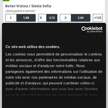
Botev Vratsa / Slavia Sofia
¿Quién ganará el partido?
1
1,88
X
3,15
2
3,60
+123
Fútbol
›
Argentina
›
Argentina - Liga Profesional
09/08 22:45
Ce site web utilise des cookies.
Defensa y Justicia / Newell'S Old Boys
Les cookies nous permettent de personnaliser le contenu
¿Quién ganará el partido?
et les annonces, d'offrir des fonctionnalités relatives aux
1
2,02
X
2,92
2
3,80
+125
médias sociaux et d'analyser notre trafic. Nous
partageons également des informations sur l'utilisation de
Tenis
›
notre site avec nos partenaires de médias sociaux, de
WTA
›
WTA 1000 - Toronto
publicité et d'analyse, qui peuvent combiner celles-ci
10/08 02:10
avec d'autres informations que vous leur avez fournies
ou qu'ils ont collectées lors de votre utilisation de leurs
Alexandra Eala (PHI) / Belinda Bencic (SUI)
services.
¿Quién ganará el partido?