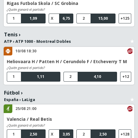
Rigas Futbola Skola / SC Grobina
¿Quién ganará el partido?
1
1,09
X
6,75
2
15,00
+125
Tenis
›
ATP
›
ATP 1000 - Montreal Dobles
10/08 18:30
Heliovaara H / Patten H / Cerundolo F / Etcheverry T M
¿Quién ganará el partido?
1
1,11
2
4,10
+12
Fútbol
›
España
›
LaLiga
25/08 21:00
Valencia / Real Betis
¿Quién ganará el partido?
1
2,50
X
3,05
2
2,50
+128