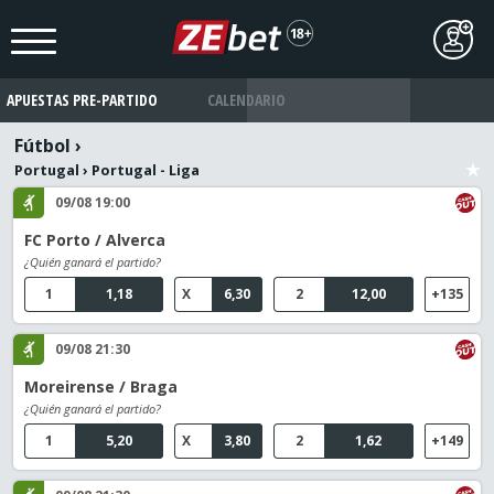
APUESTAS PRE-PARTIDO
CALENDARIO
Fútbol
›
Portugal
›
Portugal - Liga
09/08 19:00
FC Porto / Alverca
¿Quién ganará el partido?
1
1,18
X
6,30
2
12,00
+135
09/08 21:30
Moreirense / Braga
¿Quién ganará el partido?
1
5,20
X
3,80
2
1,62
+149