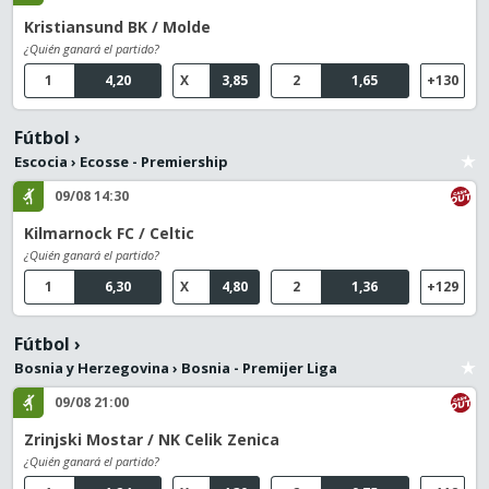
Kristiansund BK / Molde
¿Quién ganará el partido?
1
4,20
X
3,85
2
1,65
+130
Fútbol
›
Escocia
›
Ecosse - Premiership
09/08 14:30
Kilmarnock FC / Celtic
¿Quién ganará el partido?
1
6,30
X
4,80
2
1,36
+129
Fútbol
›
Bosnia y Herzegovina
›
Bosnia - Premijer Liga
09/08 21:00
Zrinjski Mostar / NK Celik Zenica
¿Quién ganará el partido?