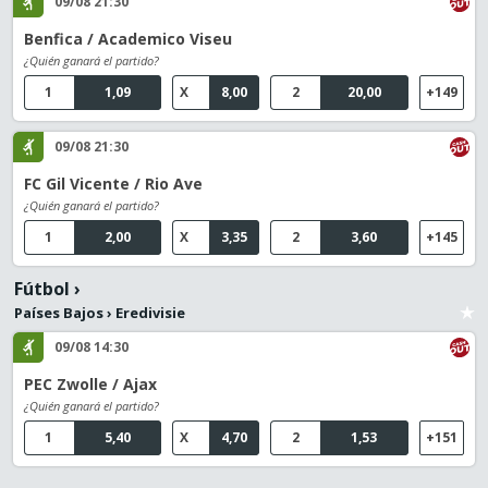
09/08 21:30
Benfica / Academico Viseu
¿Quién ganará el partido?
1
1,09
X
8,00
2
20,00
+149
09/08 21:30
FC Gil Vicente / Rio Ave
¿Quién ganará el partido?
1
2,00
X
3,35
2
3,60
+145
Fútbol
›
Países Bajos
›
Eredivisie
09/08 14:30
PEC Zwolle / Ajax
¿Quién ganará el partido?
1
5,40
X
4,70
2
1,53
+151