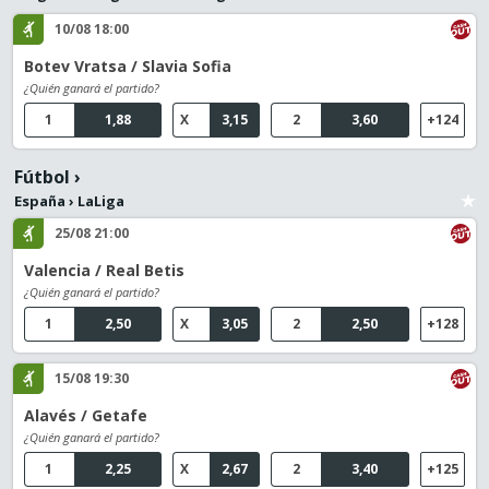
10/08 18:00
Botev Vratsa / Slavia Sofia
¿Quién ganará el partido?
1
1,88
X
3,15
2
3,60
+124
Fútbol
›
España
›
LaLiga
25/08 21:00
Valencia / Real Betis
¿Quién ganará el partido?
1
2,50
X
3,05
2
2,50
+128
15/08 19:30
Alavés / Getafe
¿Quién ganará el partido?
1
2,25
X
2,67
2
3,40
+125