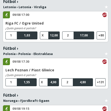
Fútbol
›
Letonia
›
Letonia - Virsliga
09/08 17:00
Riga FC / Ogre United
¿Quién ganará el partido?
1
1,03
X
12,00
2
17,00
+80
Fútbol
›
Polonia
›
Polonia - Ekstraklasa
09/08 17:30
Lech Poznan / Piast Gliwice
¿Quién ganará el partido?
1
1,55
X
4,00
2
4,80
+131
Fútbol
›
Noruega
›
Fjordkraft-ligaen
09/08 19:15