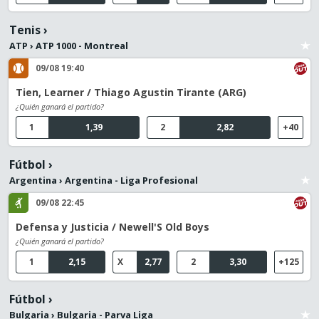
Tenis
›
ATP
›
ATP 1000 - Montreal
09/08 19:40
Tien, Learner / Thiago Agustin Tirante (ARG)
¿Quién ganará el partido?
1
1,39
2
2,82
+40
Fútbol
›
Argentina
›
Argentina - Liga Profesional
09/08 22:45
Defensa y Justicia / Newell'S Old Boys
¿Quién ganará el partido?
1
2,15
X
2,77
2
3,30
+125
Fútbol
›
Bulgaria
›
Bulgaria - Parva Liga