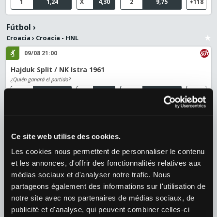
1
1,24
X
4,30
2
9,75
+118
Fútbol
›
Croacia
›
Croacia - HNL
09/08 21:00
Hajduk Split / NK Istra 1961
¿Quién ganará el partido?
1
1,37
X
4,20
2
6,10
+126
Fútbol
›
Suecia
›
Allsvenskan
Ce site web utilise des cookies.
09/08 14:00
Les cookies nous permettent de personnaliser le contenu
Hammarby IF / BK Hacken
et les annonces, d'offrir des fonctionnalités relatives aux
¿Quién ganará el partido?
médias sociaux et d'analyser notre trafic. Nous
1
1,50
X
4,40
2
4,80
+132
partageons également des informations sur l'utilisation de
notre site avec nos partenaires de médias sociaux, de
09/08 14:00
publicité et d'analyse, qui peuvent combiner celles-ci