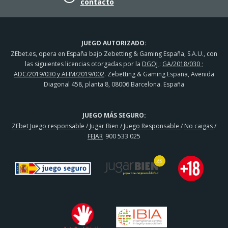
contacto
JUEGO AUTORIZADO:
ZEbet.es, opera en España bajo Zebetting & Gaming España, S.A.U., con
las siguientes licencias otorgadas por la
DGOJ
:
GA/2018/030 ;
ADC/2019/030 y AHM/2019/002
. Zebetting & Gaming España, Avenida
Diagonal 458, planta 8, 08006 Barcelona. España
JUEGO MÁS SEGURO:
ZEbet Juego responsable
/
Jugar Bien
/
Juego Responsable
/
No caigas
/
FEJAR
900 533 025