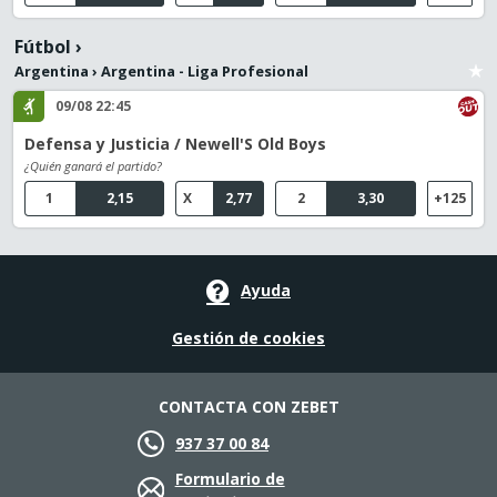
Fútbol
›
Argentina
›
Argentina - Liga Profesional
09/08 22:45
Defensa y Justicia / Newell'S Old Boys
¿Quién ganará el partido?
1
2,15
X
2,77
2
3,30
+125
Ayuda
Gestión de cookies
CONTACTA CON ZEBET
937 37 00 84
Formulario de