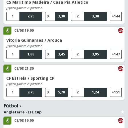
CS Maritimo Madeira / Casa Pia Atletico
¿Quién ganará el partido?
1
2,25
X
3,30
2
3,30
+144
08/08 19:00
Vitoria Guimaraes / Arouca
¿Quién ganará el partido?
1
1,88
X
3,45
2
3,95
+147
08/08 21:30
CF Estrela / Sporting CP
¿Quién ganará el partido?
1
9,75
X
5,70
2
1,24
+151
Fútbol
›
Angleterre
›
EFL Cup
08/08 16:00