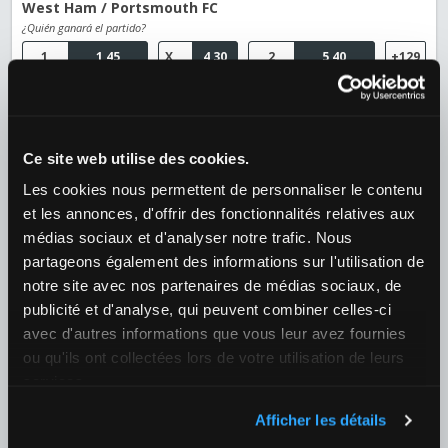
West Ham / Portsmouth FC
¿Quién ganará el partido?
1
1,45
X
4,30
2
5,40
+129
08/08 16:00
Cardiff City / Swindon Town
Ce site web utilise des cookies.
¿Quién ganará el partido?
Les cookies nous permettent de personnaliser le contenu
1
1,30
X
5,00
2
7,50
+129
et les annonces, d'offrir des fonctionnalités relatives aux
médias sociaux et d'analyser notre trafic. Nous
08/08 16:00
partageons également des informations sur l'utilisation de
Leicester / Northampton Town
notre site avec nos partenaires de médias sociaux, de
¿Quién ganará el partido?
publicité et d'analyse, qui peuvent combiner celles-ci
1
1,19
X
5,90
2
10,00
+130
avec d'autres informations que vous leur avez fournies
ou qu'ils ont collectées lors de votre utilisation de leurs
Fútbol
›
services.
Bulgaria
›
Bulgaria - Parva Liga
Afficher les détails
10/08 18:00