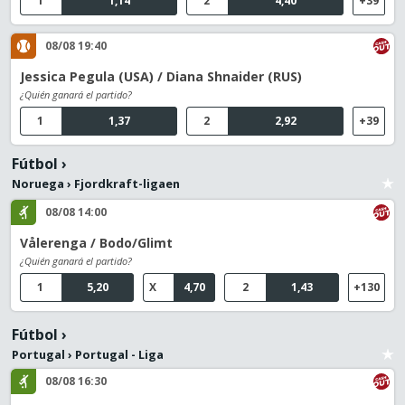
1
1,14
2
4,40
+39
08/08 19:40
Jessica Pegula (USA) / Diana Shnaider (RUS)
¿Quién ganará el partido?
1
1,37
2
2,92
+39
Fútbol
›
Noruega
›
Fjordkraft-ligaen
08/08 14:00
Vålerenga / Bodo/Glimt
¿Quién ganará el partido?
1
5,20
X
4,70
2
1,43
+130
Fútbol
›
Portugal
›
Portugal - Liga
08/08 16:30