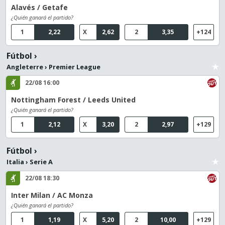
Alavés / Getafe
¿Quién ganará el partido?
1
2,22
X
2,62
2
3,35
+124
Fútbol
›
Angleterre
›
Premier League
22/08 16:00
Nottingham Forest / Leeds United
¿Quién ganará el partido?
1
2,12
X
3,20
2
2,97
+129
Fútbol
›
Italia
›
Serie A
22/08 18:30
Inter Milan / AC Monza
¿Quién ganará el partido?
1
1,19
X
5,20
2
10,00
+129