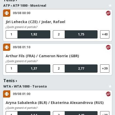
ATP
›
ATP 1000 - Montreal
09/08 00:00
Jiri Lehecka (CZE) / Jodar, Rafael
¿Quién ganará el partido?
1
1,92
2
1,75
+40
09/08 01:10
Arthur Fils (FRA) / Cameron Norrie (GBR)
¿Quién ganará el partido?
1
1,37
2
2,77
+39
Tenis
›
WTA
›
WTA 1000 - Toronto
09/08 01:00
Aryna Sabalenka (BLR) / Ekaterina Alexandrova (RUS)
¿Quién ganará el partido?