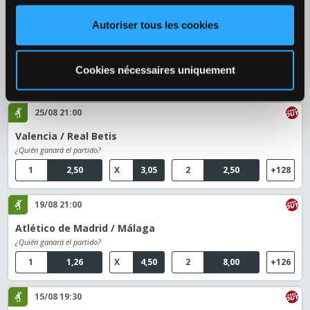
Botev Vratsa / Slavia Sofia
¿Quién ganará el partido?
Autoriser tous les cookies
1
1,88
X
3,15
2
3,60
+124
Cookies nécessaires uniquement
Fútbol
›
España
›
LaLiga
25/08 21:00
Valencia / Real Betis
¿Quién ganará el partido?
1
2,50
X
3,05
2
2,50
+128
19/08 21:00
Atlético de Madrid / Málaga
¿Quién ganará el partido?
1
1,26
X
4,50
2
8,00
+126
15/08 19:30