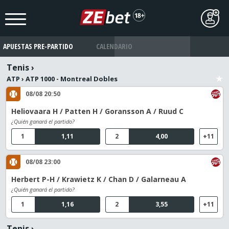
APUESTAS PRE-PARTIDO
CALENDARIO
Tenis
›
ATP
›
ATP 1000 - Montreal Dobles
08/08 20:50
Heliovaara H / Patten H / Goransson A / Ruud C
¿Quién ganará el partido?
1
1,11
2
4,00
+11
08/08 23:00
Herbert P-H / Krawietz K / Chan D / Galarneau A
¿Quién ganará el partido?
1
1,16
2
3,55
+11
Tenis
›