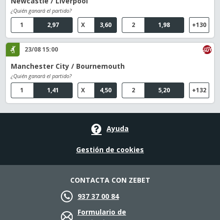
Newcastle / Liverpool
¿Quién ganará el partido?
1
2,97
X
3,60
2
1,98
+130
23/08 15:00
Manchester City / Bournemouth
¿Quién ganará el partido?
1
1,41
X
4,50
2
5,20
+132
Ayuda
Gestión de cookies
CONTACTA CON ZEBET
937 37 00 84
Formulario de