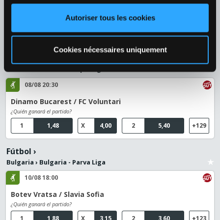
PSV Eindhoven / Fortuna Sittard
Autoriser tous les cookies
¿Quién ganará el partido?
1
1,17
X
8,00
2
14,00
+153
Cookies nécessaires uniquement
Fútbol
›
Rumania
›
Rumanía - SuperLiga
08/08 20:30
Dinamo Bucarest / FC Voluntari
¿Quién ganará el partido?
1
1,48
X
4,00
2
5,40
+129
Fútbol
›
Bulgaria
›
Bulgaria - Parva Liga
10/08 18:00
Botev Vratsa / Slavia Sofia
¿Quién ganará el partido?
1
1,88
X
3,15
2
3,60
+123