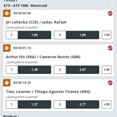
ATP
›
ATP 1000 - Montreal
09/08 00:00
Jiri Lehecka (CZE) / Jodar, Rafael
¿Quién ganará el partido?
1
1,95
2
1,80
+39
09/08 01:10
Arthur Fils (FRA) / Cameron Norrie (GBR)
¿Quién ganará el partido?
1
1,38
2
2,87
+39
09/08 18:30
Tien, Learner / Thiago Agustin Tirante (ARG)
¿Quién ganará el partido?
1
1,37
2
2,77
+39
Fútbol
›