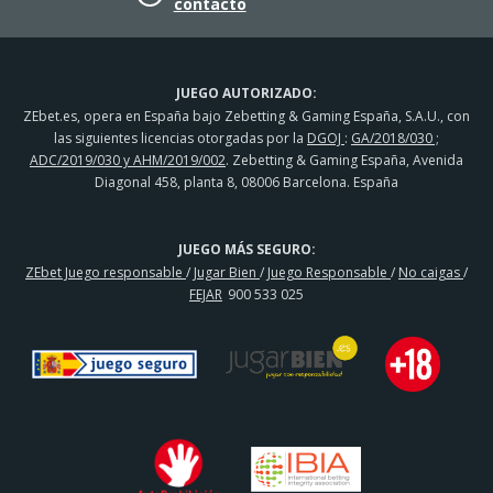
contacto
JUEGO AUTORIZADO:
ZEbet.es, opera en España bajo Zebetting & Gaming España, S.A.U., con
las siguientes licencias otorgadas por la
DGOJ
:
GA/2018/030 ;
ADC/2019/030 y AHM/2019/002
. Zebetting & Gaming España, Avenida
Diagonal 458, planta 8, 08006 Barcelona. España
JUEGO MÁS SEGURO:
ZEbet Juego responsable
/
Jugar Bien
/
Juego Responsable
/
No caigas
/
FEJAR
900 533 025