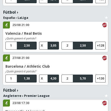
Fútbol
›
España
›
LaLiga
25/08 21:00
Valencia / Real Betis
¿Quién ganará el partido?
1
2,50
X
3,05
2
2,50
+128
27/08 21:00
Barcelona / Athletic Club
¿Quién ganará el partido?
1
1,38
X
4,30
2
5,70
+130
Fútbol
›
Angleterre
›
Premier League
23/08 17:30