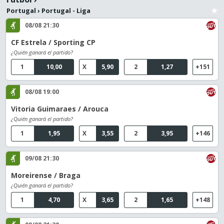
Portugal
›
Portugal - Liga
08/08 21:30
CF Estrela / Sporting CP
¿Quién ganará el partido?
1
10,00
X
5,90
2
1,27
+151
08/08 19:00
Vitoria Guimaraes / Arouca
¿Quién ganará el partido?
1
1,95
X
3,55
2
3,95
+146
09/08 21:30
Moreirense / Braga
¿Quién ganará el partido?
1
4,70
X
3,65
2
1,65
+148