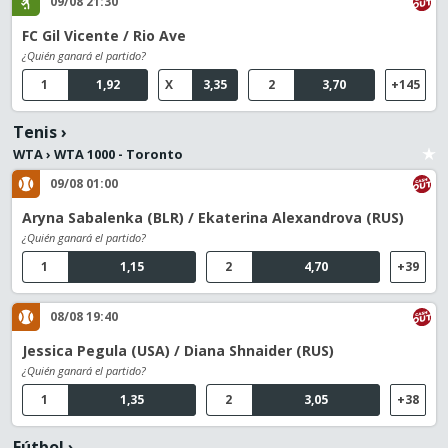
09/08 21:30
FC Gil Vicente / Rio Ave
¿Quién ganará el partido?
1
1,92
X
3,35
2
3,70
+145
Tenis
›
WTA
›
WTA 1000 - Toronto
09/08 01:00
Aryna Sabalenka (BLR) / Ekaterina Alexandrova (RUS)
¿Quién ganará el partido?
1
1,15
2
4,70
+39
08/08 19:40
Jessica Pegula (USA) / Diana Shnaider (RUS)
¿Quién ganará el partido?
1
1,35
2
3,05
+38
Fútbol
›