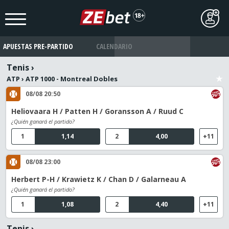
APUESTAS PRE-PARTIDO
CALENDARIO
Tenis
›
ATP
›
ATP 1000 - Montreal Dobles
08/08 20:50
Heliovaara H / Patten H / Goransson A / Ruud C
¿Quién ganará el partido?
1
1,14
2
4,00
+11
08/08 23:00
Herbert P-H / Krawietz K / Chan D / Galarneau A
¿Quién ganará el partido?
1
1,08
2
4,40
+11
Tenis
›