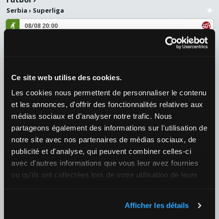
Serbia
›
Superliga
08/08 20:00
Estrella Roja de Belgrado / FK Novi Pazar
¿Quién ganará el partido?
1
1,08
X
8,25
2
16,00
+125
Ce site web utilise des cookies.
Fútbol
›
Les cookies nous permettent de personnaliser le contenu
Suiza
›
Suiza - Super League
et les annonces, d'offrir des fonctionnalités relatives aux
médias sociaux et d'analyser notre trafic. Nous
08/08 20:30
partageons également des informations sur l'utilisation de
Servette FC / Grasshopper Zürich
notre site avec nos partenaires de médias sociaux, de
¿Quién ganará el partido?
publicité et d'analyse, qui peuvent combiner celles-ci
1
1,43
X
4,20
2
6,10
+126
avec d'autres informations que vous leur avez fournies
ou qu'ils ont collectées lors de votre utilisation de leurs
Fútbol
›
services.
Países Bajos
›
Eredivisie
Afficher les détails
08/08 20:00