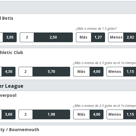
l Betis
¿Más o menos de 1.5 goles?
3,05
2
2,50
Más
1,27
Menos
2,92
hletic Club
¿Más o menos de 2.5 goles en el 1o tiempo
4,30
2
5,70
Más
4,00
Menos
1,15
er League
iverpool
¿Más o menos de 2.5 goles en el 1o tiempo
3,60
2
1,98
Más
4,00
Menos
1,15
ity / Bournemouth