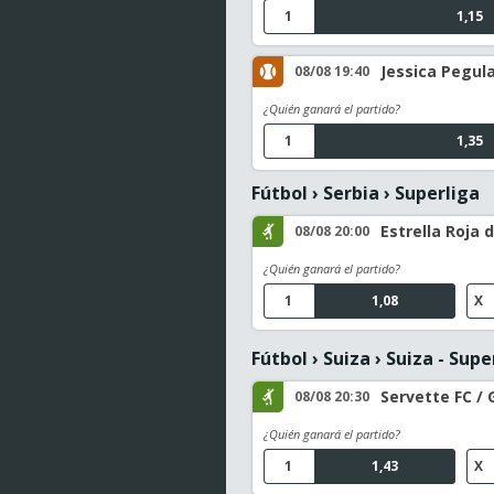
1
1,15
Jessica Pegula
08/08 19:40
¿Quién ganará el partido?
1
1,35
Fútbol
›
Serbia
›
Superliga
Estrella Roja 
08/08 20:00
¿Quién ganará el partido?
1
1,08
X
Fútbol
›
Suiza
›
Suiza - Sup
Servette FC /
08/08 20:30
¿Quién ganará el partido?
1
1,43
X