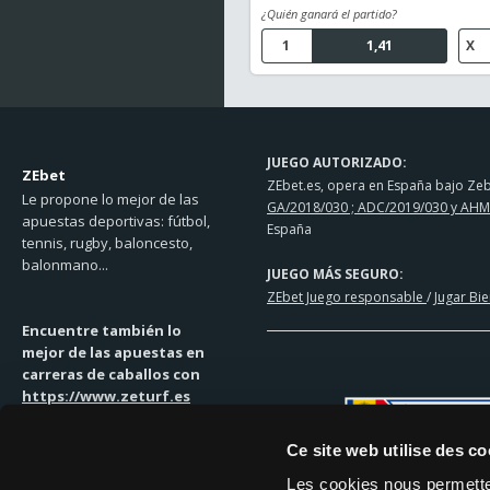
¿Quién ganará el partido?
1
1,41
X
JUEGO AUTORIZADO:
ZEbet
ZEbet.es, opera en España bajo Zebe
Le propone lo mejor de las
GA/2018/030 ; ADC/2019/030 y AHM
apuestas deportivas: fútbol,
España
tennis, rugby, baloncesto,
balonmano...
JUEGO MÁS SEGURO:
ZEbet Juego responsable
/
Jugar Bi
Encuentre también lo
mejor de las apuestas en
carreras de caballos con
https://www.zeturf.es
Ce site web utilise des co
Les cookies nous permetten