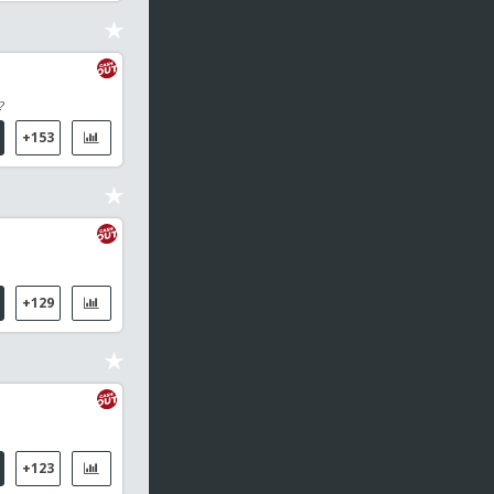
Vaasa PS
2
1er set
0
0
Marta Kostyuk (UKR)
?
0
1
Iga Swiatek (POL)
+153
18:45
Eredivisie
Go Ahead Eagles / Willem II
19:00
Campeonatos del Mundo
Walsh, Callum / Denny, Tyler
+129
19:00
Portugal - Liga
Vitoria Guimaraes / Arouca
19:00
Canadá - Premier League
Atletico Ottawa / HFX Wanderers FC
+123
19:00
Portugal - Liga 2