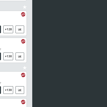
Tondela / Amarante FC
19:00
WNBA
Minnesota Lynx / Las Vegas Aces
+128
19:00
ATP Challenger Plovdiv 2, Bulgaria Men Singles
Petr Nesterov (RUS) / Radu Mihai Papoe (ROU)
?
19:20
Campeonatos del Mundo
+130
Mckenna, Aaron / Oliha, Etinosa
19:25
Europe Smash Sweden, WS
Tan, Zhao Yun / Arapovic, Hana
?
19:30
Austria - Bundesliga
+130
TSV Hartberg / Sturm Graz
19:30
FIVB Hamburgo Pro Tour