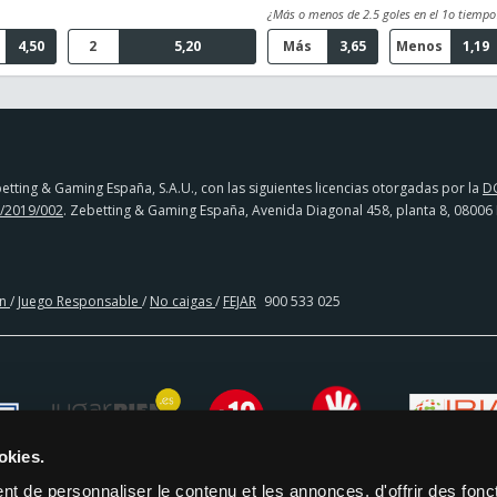
¿Más o menos de 2.5 goles en el 1o tiempo
4,50
2
5,20
Más
3,65
Menos
1,19
tting & Gaming España, S.A.U., con las siguientes licencias otorgadas por la
D
/2019/002
. Zebetting & Gaming España, Avenida Diagonal 458, planta 8, 08006
en
/
Juego Responsable
/
No caigas
/
FEJAR
900 533 025
okies.
t de personnaliser le contenu et les annonces, d'offrir des fonct