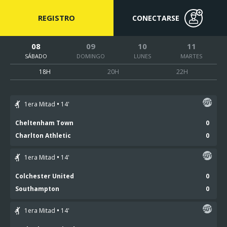
REGISTRO
CONECTARSE
08
09
10
11
SÁBADO
DOMINGO
LUNES
MARTES
18H
20H
22H
1era Mitad
14
'
Cheltenham Town
0
Charlton Athletic
0
1era Mitad
14
'
Colchester United
0
Southampton
0
1era Mitad
14
'