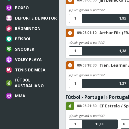
Jiri Lehecka (C
09/08 00:00
BOXEO
¿Quién ganará el partido?
DEPORTE DE MOTOR
1
1,95
BÁDMINTON
Arthur Fils (F
09/08 01:10
BÉISBOL
¿Quién ganará el partido?
SNOOKER
1
1,38
VOLEY PLAYA
Tien, Learner 
09/08 18:30
TENIS DE MESA
¿Quién ganará el partido?
FÚTBOL
1
1,37
AUSTRALIANO
MMA
Fútbol
›
Portugal
›
Portugal
CF Estrela / S
08/08 21:30
¿Quién ganará el partido?
1
10,00
X