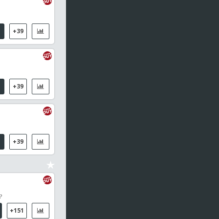
FK Podbrezova
2
Primer break
+39
0
13
Gardoque J / Chouikh-Barbez E
1
21
de Groot Y / van de Velde S
2da Mitad
56
'
+39
Mjallby Aif
0
IF Elfsborg
1
Medio tiempo
+39
Farul Constanta
3
Sylvestre, Eddy
Njiké, Tony
Ticu, Valentin
FK Csikszereda Miercurea Ciuc
1
Constantin
1era Mitad
27
'
?
Standard de Lieja
0
+151