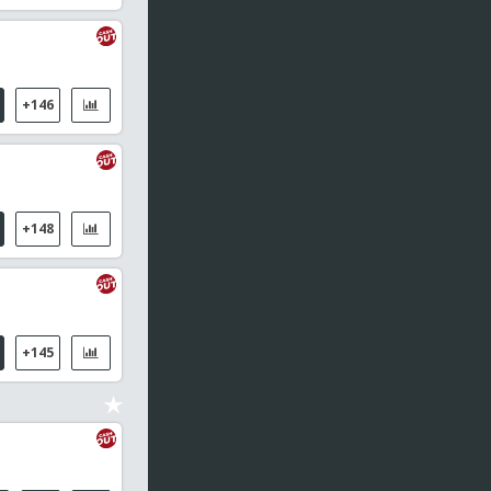
Cercle Brujas
0
2da Mitad
53
'
Pogon Szczecin
2
+146
Czubak, Karol
Mukairu, Paul
Dziczek,
Motor Lublin
0
Patryk
2da Mitad
55
'
+148
Kisvarda FC
1
Ujpest FC
2
1era Mitad
43
'
FC Lausanne-Sport
0
+145
Young Boys
0
1era Mitad
41
'
FC Levy Bereg Kyiv
0