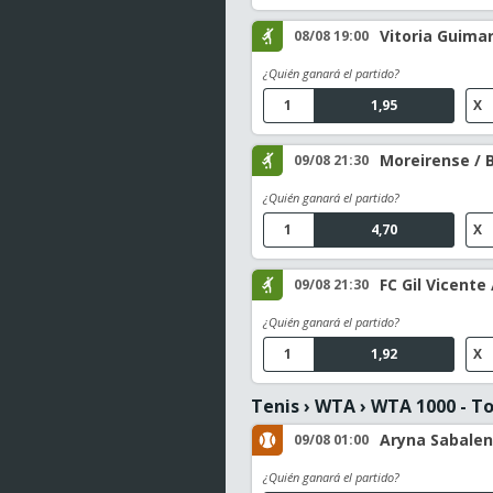
Vitoria Guima
08/08 19:00
¿Quién ganará el partido?
1
1,95
X
Moreirense / 
09/08 21:30
¿Quién ganará el partido?
1
4,70
X
FC Gil Vicente 
09/08 21:30
¿Quién ganará el partido?
1
1,92
X
Tenis
›
WTA
›
WTA 1000 - T
Aryna Sabalen
09/08 01:00
¿Quién ganará el partido?