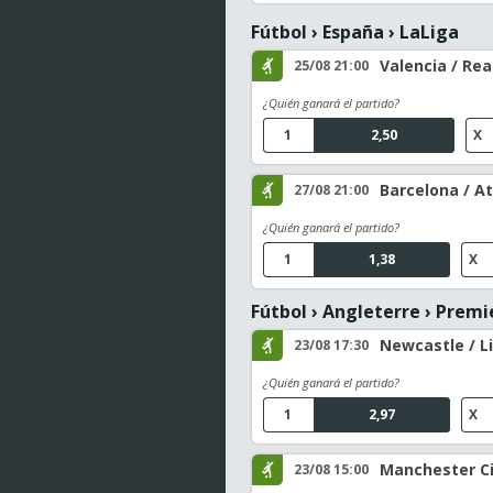
Fútbol
›
España
›
LaLiga
Valencia / Rea
25/08 21:00
¿Quién ganará el partido?
1
2,50
X
Barcelona / At
27/08 21:00
¿Quién ganará el partido?
1
1,38
X
Fútbol
›
Angleterre
›
Premi
Newcastle / L
23/08 17:30
¿Quién ganará el partido?
1
2,97
X
Manchester C
23/08 15:00