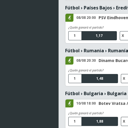
Fútbol
›
Países Bajos
›
Eredi
PSV Eindhoven 
08/08 20:00
¿Quién ganará el partido?
1
1,17
X
Fútbol
›
Rumania
›
Rumanía 
Dinamo Bucare
08/08 20:30
¿Quién ganará el partido?
1
1,48
X
Fútbol
›
Bulgaria
›
Bulgaria 
Botev Vratsa /
10/08 18:00
¿Quién ganará el partido?
1
1,88
X