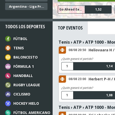
Argentina - Liga Profesional
PSV Eindhoven
FC Groningen
AZ Alkmaar
Go Ahead Eagles
Sparta Rotterdam
1,17
4,30
1,52
1,38
2,35
TODOS LOS DEPORTES
TOP EVENTOS
FÚTBOL
Tenis
›
ATP
›
ATP 1000 - Mo
TENIS
Heliovaara H /
08/08 20:50
BALONCESTO
¿Quién ganará el partido?
FÓRMULA 1
1
1,14
HANDBALL
Herbert P-H / 
08/08 23:00
RUGBY LEAGUE
¿Quién ganará el partido?
CICLISMO
1
1,08
HOCKEY HIELO
Tenis
›
ATP
›
ATP 1000 - Mo
FÚTBOL AMERICANO