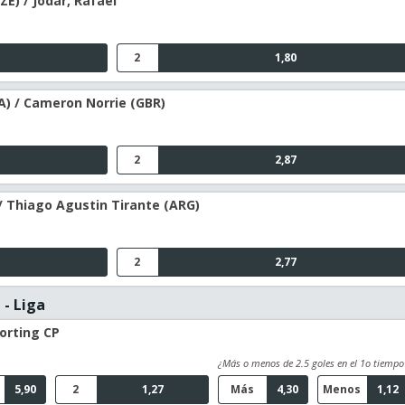
ZE) / Jodar, Rafael
2
1,80
RA) / Cameron Norrie (GBR)
2
2,87
/ Thiago Agustin Tirante (ARG)
2
2,77
 - Liga
porting CP
¿Más o menos de 2.5 goles en el 1o tiempo
5,90
2
1,27
Más
4,30
Menos
1,12