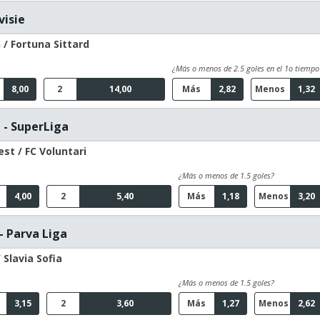
visie
/ Fortuna Sittard
¿Más o menos de 2.5 goles en el 1o tiempo
8,00
2
14,00
Más
2,82
Menos
1,32
- SuperLiga
st / FC Voluntari
¿Más o menos de 1.5 goles?
4,00
2
5,40
Más
1,18
Menos
3,20
- Parva Liga
 Slavia Sofia
¿Más o menos de 1.5 goles?
3,15
2
3,60
Más
1,27
Menos
2,62