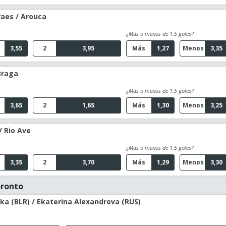
raes / Arouca
¿Más o menos de 1.5 goles?
3,55
2
3,95
Más
1,27
Menos
3,35
Braga
¿Más o menos de 1.5 goles?
3,65
2
1,65
Más
1,30
Menos
3,25
/ Rio Ave
¿Más o menos de 1.5 goles?
3,35
2
3,70
Más
1,29
Menos
3,30
oronto
ka (BLR) / Ekaterina Alexandrova (RUS)