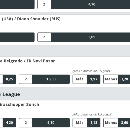
2
4,70
 (USA) / Diana Shnaider (RUS)
2
3,05
de Belgrado / FK Novi Pazar
¿Más o menos de 2.5 goles?
8,25
2
16,00
Más
1,17
Menos
3,20
er League
 Grasshopper Zürich
¿Más o menos de 1.5 goles?
4,20
2
6,10
Más
1,13
Menos
3,60