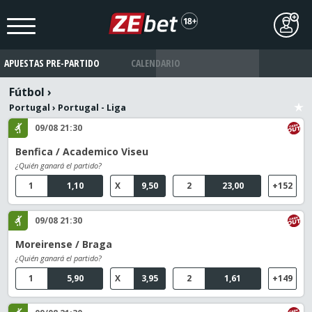
APUESTAS PRE-PARTIDO
CALENDARIO
Fútbol
›
Portugal
›
Portugal - Liga
09/08 21:30
Benfica / Academico Viseu
¿Quién ganará el partido?
1
1,10
X
9,50
2
23,00
+152
09/08 21:30
Moreirense / Braga
¿Quién ganará el partido?
1
5,90
X
3,95
2
1,61
+149