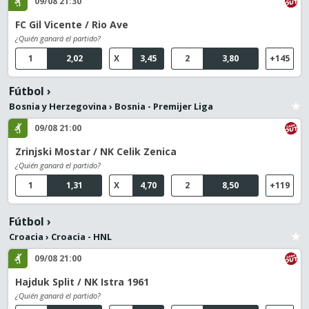
09/08 21:30
FC Gil Vicente / Rio Ave
¿Quién ganará el partido?
1
2,02
X
3,45
2
3,80
+145
Fútbol
›
Bosnia y Herzegovina
›
Bosnia - Premijer Liga
09/08 21:00
Zrinjski Mostar / NK Celik Zenica
¿Quién ganará el partido?
1
1,31
X
4,70
2
8,50
+119
Fútbol
›
Croacia
›
Croacia - HNL
09/08 21:00
Hajduk Split / NK Istra 1961
¿Quién ganará el partido?