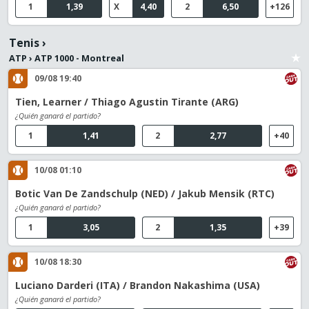
1
1,39
X
4,40
2
6,50
+126
Tenis
›
ATP
›
ATP 1000 - Montreal
09/08 19:40
Tien, Learner / Thiago Agustin Tirante (ARG)
¿Quién ganará el partido?
1
1,41
2
2,77
+40
10/08 01:10
Botic Van De Zandschulp (NED) / Jakub Mensik (RTC)
¿Quién ganará el partido?
1
3,05
2
1,35
+39
10/08 18:30
Luciano Darderi (ITA) / Brandon Nakashima (USA)
¿Quién ganará el partido?