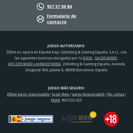
937 37 00 84
Formulario de
contacto
JUEGO AUTORIZADO:
ZEbet.es, opera en España bajo Zebetting & Gaming España, S.A.U., con
las siguientes licencias otorgadas por la
DGOJ
:
GA/2018/030 ;
ADC/2019/030 y AHM/2019/002
. Zebetting & Gaming España, Avenida
Diagonal 458, planta 8, 08006 Barcelona. España
JUEGO MÁS SEGURO:
ZEbet Juego responsable
/
Jugar Bien
/
Juego Responsable
/
No caigas
/
FEJAR
900 533 025