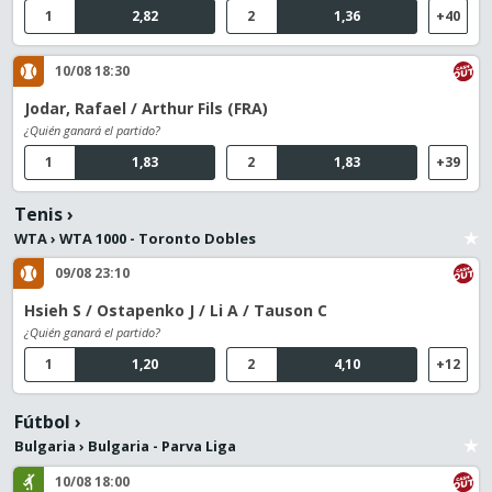
1
2,82
2
1,36
+40
10/08 18:30
Jodar, Rafael / Arthur Fils (FRA)
¿Quién ganará el partido?
1
1,83
2
1,83
+39
Tenis
›
WTA
›
WTA 1000 - Toronto Dobles
09/08 23:10
Hsieh S / Ostapenko J / Li A / Tauson C
¿Quién ganará el partido?
1
1,20
2
4,10
+12
Fútbol
›
Bulgaria
›
Bulgaria - Parva Liga
10/08 18:00