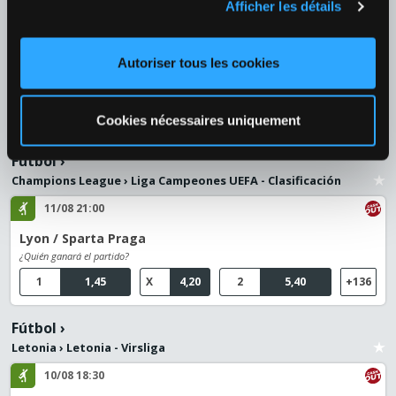
1
1,98
2
1,78
+38
Afficher les détails
10/08 19:00
Autoriser tous les cookies
Diana Shnaider (RUS) / Iga Swiatek (POL)
¿Quién ganará el partido?
1
3,20
2
1,29
+39
Cookies nécessaires uniquement
Fútbol
›
Champions League
›
Liga Campeones UEFA - Clasificación
11/08 21:00
Lyon / Sparta Praga
¿Quién ganará el partido?
1
1,45
X
4,20
2
5,40
+136
Fútbol
›
Letonia
›
Letonia - Virsliga
10/08 18:30