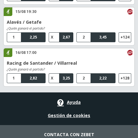
15/08 19:30
Alavés / Getafe
¿Quién ganará el partido?
1
2,25
X
2,67
2
3,45
+124
16/08 17:00
Racing de Santander / Villarreal
¿Quién ganará el partido?
1
2,82
X
3,25
2
2,22
+128
Ayuda
Gestión de cookies
CONTACTA CON ZEBET