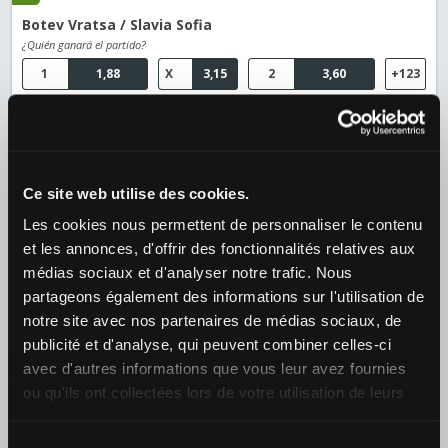
Botev Vratsa / Slavia Sofia
¿Quién ganará el partido?
1
1,88
X
3,15
2
3,60
+123
Fútbol
›
Argentina
›
Argentina - Liga Profesional
09/08 22:45
Ce site web utilise des cookies.
Defensa y Justicia / Newell'S Old Boys
Les cookies nous permettent de personnaliser le contenu
¿Quién ganará el partido?
et les annonces, d'offrir des fonctionnalités relatives aux
1
2,02
X
2,92
2
3,80
+125
médias sociaux et d'analyser notre trafic. Nous
partageons également des informations sur l'utilisation de
Tenis
›
notre site avec nos partenaires de médias sociaux, de
WTA
›
WTA 1000 - Toronto
publicité et d'analyse, qui peuvent combiner celles-ci
10/08 02:10
avec d'autres informations que vous leur avez fournies
ou qu'ils ont collectées lors de votre utilisation de leurs
Alexandra Eala (PHI) / Belinda Bencic (SUI)
services.
¿Quién ganará el partido?