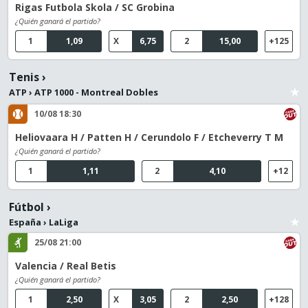
Rigas Futbola Skola / SC Grobina
¿Quién ganará el partido?
1
1,09
X
6,75
2
15,00
+125
Tenis
›
ATP
›
ATP 1000 - Montreal Dobles
10/08 18:30
Heliovaara H / Patten H / Cerundolo F / Etcheverry T M
¿Quién ganará el partido?
1
1,11
2
4,10
+12
Fútbol
›
España
›
LaLiga
25/08 21:00
Valencia / Real Betis
¿Quién ganará el partido?
1
2,50
X
3,05
2
2,50
+128