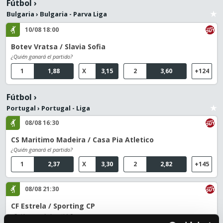
Fútbol
›
Bulgaria
›
Bulgaria - Parva Liga
10/08 18:00
Botev Vratsa / Slavia Sofia
¿Quién ganará el partido?
1
1,88
X
3,15
2
3,60
+124
Fútbol
›
Portugal
›
Portugal - Liga
08/08 16:30
CS Maritimo Madeira / Casa Pia Atletico
¿Quién ganará el partido?
1
2,37
X
3,30
2
2,82
+145
08/08 21:30
CF Estrela / Sporting CP
¿Quién ganará el partido?