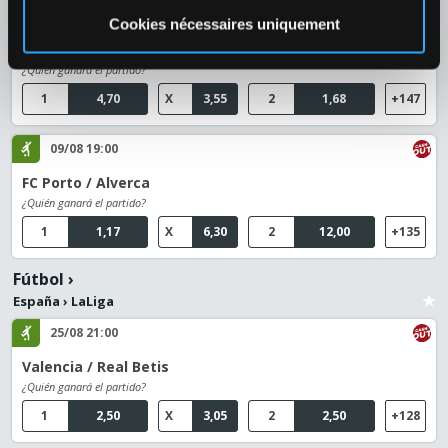
09/08 21:30
Cookies nécessaires uniquement
Moreirense / Braga
¿Quién ganará el partido?
1
4,70
X
3,55
2
1,68
+147
09/08 19:00
FC Porto / Alverca
¿Quién ganará el partido?
1
1,17
X
6,30
2
12,00
+135
Fútbol
›
España
›
LaLiga
25/08 21:00
Valencia / Real Betis
¿Quién ganará el partido?
1
2,50
X
3,05
2
2,50
+128