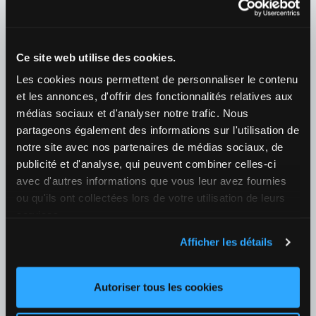
1
10,00
X
5,70
2
1,23
+151
08/08 19:00
Ce site web utilise des cookies.
Vitoria Guimaraes / Arouca
Les cookies nous permettent de personnaliser le contenu
¿Quién ganará el partido?
et les annonces, d'offrir des fonctionnalités relatives aux
1
1,88
X
3,45
2
3,95
+147
médias sociaux et d'analyser notre trafic. Nous
partageons également des informations sur l'utilisation de
09/08 21:30
notre site avec nos partenaires de médias sociaux, de
Benfica / Academico Viseu
publicité et d'analyse, qui peuvent combiner celles-ci
¿Quién ganará el partido?
avec d'autres informations que vous leur avez fournies
ou qu'ils ont collectées lors de votre utilisation de leurs
1
1,10
X
7,75
2
18,00
+150
services.
09/08 21:30
Afficher les détails
FC Gil Vicente / Rio Ave
¿Quién ganará el partido?
Autoriser tous les cookies
1
1,92
X
3,35
2
3,70
+145