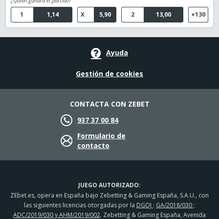
¿Quién ganará el partido?
1
1,14
X
5,90
2
13,00
+130
Ayuda
Gestión de cookies
CONTACTA CON ZEBET
937 37 00 84
Formulario de
contacto
JUEGO AUTORIZADO:
ZEbet.es, opera en España bajo Zebetting & Gaming España, S.A.U., con
las siguientes licencias otorgadas por la
DGOJ
:
GA/2018/030 ;
ADC/2019/030 y AHM/2019/002
. Zebetting & Gaming España, Avenida