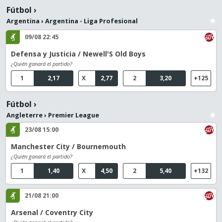
Fútbol
›
Argentina
›
Argentina - Liga Profesional
09/08 22:45
Defensa y Justicia / Newell'S Old Boys
¿Quién ganará el partido?
1
2,17
X
2,77
2
3,20
+125
Fútbol
›
Angleterre
›
Premier League
23/08 15:00
Manchester City / Bournemouth
¿Quién ganará el partido?
1
1,40
X
4,50
2
5,40
+132
21/08 21:00
Arsenal / Coventry City