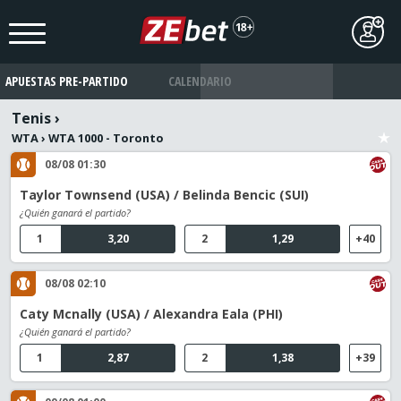
APUESTAS PRE-PARTIDO
CALENDARIO
Tenis
›
WTA
›
WTA 1000 - Toronto
08/08 01:30
Taylor Townsend (USA) / Belinda Bencic (SUI)
¿Quién ganará el partido?
1
3,20
2
1,29
+40
08/08 02:10
Caty Mcnally (USA) / Alexandra Eala (PHI)
¿Quién ganará el partido?
1
2,87
2
1,38
+39