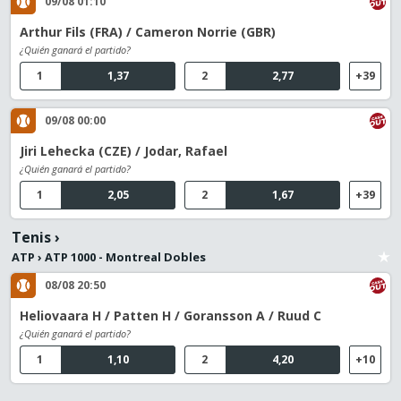
09/08 01:10
Arthur Fils (FRA) / Cameron Norrie (GBR)
¿Quién ganará el partido?
1
1,37
2
2,77
+39
09/08 00:00
Jiri Lehecka (CZE) / Jodar, Rafael
¿Quién ganará el partido?
1
2,05
2
1,67
+39
Tenis
›
ATP
›
ATP 1000 - Montreal Dobles
08/08 20:50
Heliovaara H / Patten H / Goransson A / Ruud C
¿Quién ganará el partido?
1
1,10
2
4,20
+10