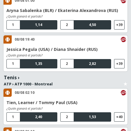
09/08 01:00
Aryna Sabalenka (BLR) / Ekaterina Alexandrova (RUS)
¿Quién ganará el partido?
1
1,14
2
4,50
+39
08/08 19:40
Jessica Pegula (USA) / Diana Shnaider (RUS)
¿Quién ganará el partido?
1
1,35
2
2,82
+39
Tenis
›
ATP
›
ATP 1000 - Montreal
08/08 02:10
Tien, Learner / Tommy Paul (USA)
¿Quién ganará el partido?
1
2,40
2
1,53
+40