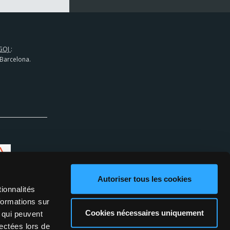
GOJ
:
 Barcelona.
Autoriser tous les cookies
ionnalités
formations sur
Cookies nécessaires uniquement
, qui peuvent
lectées lors de