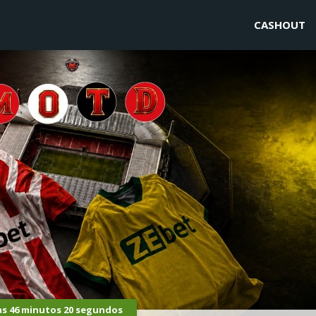
CASHOUT
as 46 minutos 20 segundos
1 hora 1 minuto 20 segundos
as 16 minutos 20 segundos
as 31 minutos 20 segundos
as 46 minutos 20 segundos