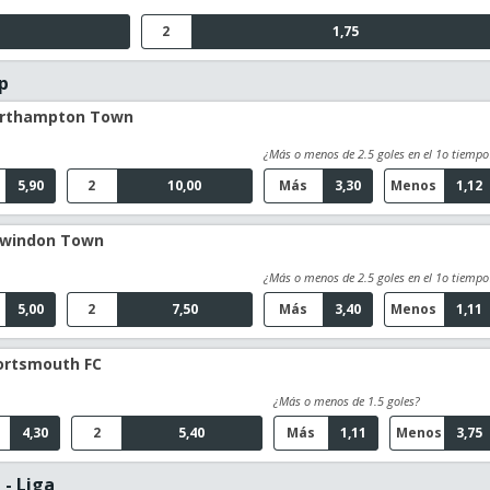
2
1,75
p
Northampton Town
¿Más o menos de 2.5 goles en el 1o tiempo
5,90
2
10,00
Más
3,30
Menos
1,12
 Swindon Town
¿Más o menos de 2.5 goles en el 1o tiempo
5,00
2
7,50
Más
3,40
Menos
1,11
ortsmouth FC
¿Más o menos de 1.5 goles?
4,30
2
5,40
Más
1,11
Menos
3,75
 - Liga