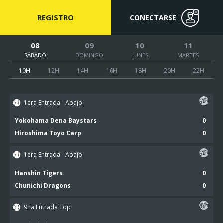
REGISTRO
CONECTARSE
08
09
10
11
SÁBADO
DOMINGO
LUNES
MARTES
10H
12H
14H
16H
18H
20H
22H
1era Entrada - Abajo
Yokohama Dena Baystars
0
Hiroshima Toyo Carp
0
1era Entrada - Abajo
Hanshin Tigers
0
Chunichi Dragons
0
9na Entrada Top