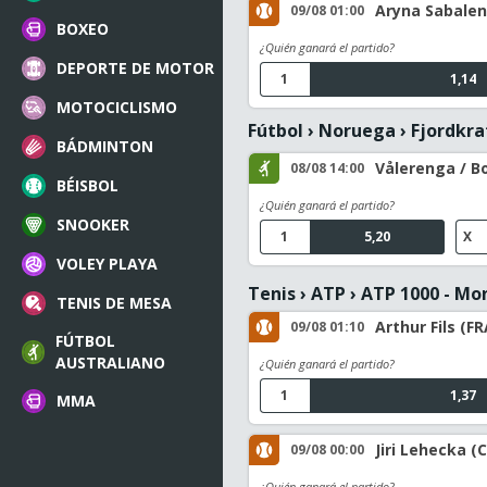
Aryna Sabalen
09/08 01:00
BOXEO
¿Quién ganará el partido?
DEPORTE DE MOTOR
1
1,14
MOTOCICLISMO
Fútbol
›
Noruega
›
Fjordkra
BÁDMINTON
Vålerenga / B
08/08 14:00
BÉISBOL
¿Quién ganará el partido?
SNOOKER
1
5,20
X
VOLEY PLAYA
Tenis
›
ATP
›
ATP 1000 - Mo
TENIS DE MESA
Arthur Fils (F
09/08 01:10
FÚTBOL
AUSTRALIANO
¿Quién ganará el partido?
1
1,37
MMA
Jiri Lehecka (C
09/08 00:00
¿Quién ganará el partido?