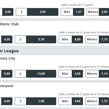
¿Más o menos de 1.5 goles?
3,05
2
2,50
Más
1,27
Menos
2,92
hletic Club
¿Más o menos de 2.5 goles en el 1o tiempo
4,30
2
5,70
Más
4,00
Menos
1,15
er League
ntry City
¿Más o menos de 2.5 goles en el 1o tiempo
5,90
2
13,00
Más
4,20
Menos
1,14
iverpool
¿Más o menos de 2.5 goles en el 1o tiempo
3,60
2
1,98
Más
4,00
Menos
1,15