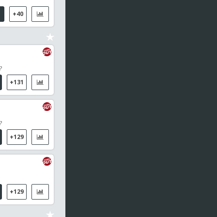
+40
Bourrassaud F / Dorr E / Chew Z Y C / Chua J S H
?
+131
?
+129
+129