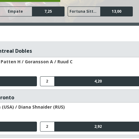
Empate
Empate
Empate
Empate
Empate
7,25
4,10
4,90
4,20
5,00
ADO Den Haag
Feyenoord
SC Telstar
Willem II
Fortuna Sittard
13,00
1,77
6,10
5,00
6,75
ntreal Dobles
 Patten H / Goransson A / Ruud C
2
4,20
oronto
 (USA) / Diana Shnaider (RUS)
2
2,92