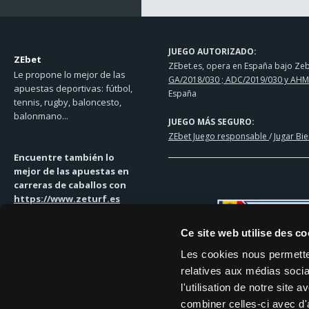
JUEGO AUTORIZADO:
ZEbet
ZEbet.es, opera en España bajo Zebe
Le propone lo mejor de las
GA/2018/030 ; ADC/2019/030 y AHM
apuestas deportivas: fútbol,
España
tennis, rugby, baloncesto,
balonmano...
JUEGO MÁS SEGURO:
ZEbet Juego responsable
/
Jugar Bi
Encuentre también lo
mejor de las apuestas en
carreras de caballos con
https://www.zeturf.es
Ce site web utilise des co
Les cookies nous permetten
relatives aux médias socia
SOLUCIONES DE PAGO
l'utilisation de notre site
MASTERCARD | VISA | TRANSFEREN
combiner celles-ci avec d'