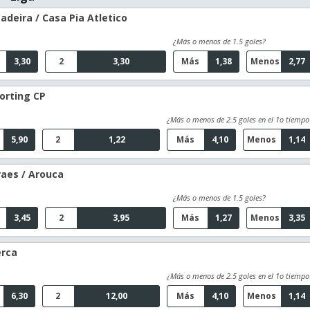
deira / Casa Pia Atletico
¿Más o menos de 1.5 goles?
3,30
2
3,30
Más
1,38
Menos
2,77
porting CP
¿Más o menos de 2.5 goles en el 1o tiempo
5,90
2
1,22
Más
4,10
Menos
1,14
raes / Arouca
¿Más o menos de 1.5 goles?
3,45
2
3,95
Más
1,27
Menos
3,35
erca
¿Más o menos de 2.5 goles en el 1o tiempo
6,30
2
12,00
Más
4,10
Menos
1,14