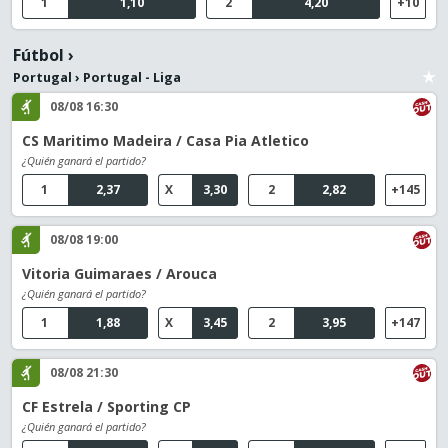
1
1,10
2
4,20
+10
Fútbol
›
Portugal
›
Portugal - Liga
08/08 16:30
CS Maritimo Madeira / Casa Pia Atletico
¿Quién ganará el partido?
1
2,37
X
3,30
2
2,82
+145
08/08 19:00
Vitoria Guimaraes / Arouca
¿Quién ganará el partido?
1
1,88
X
3,45
2
3,95
+147
08/08 21:30
CF Estrela / Sporting CP
¿Quién ganará el partido?