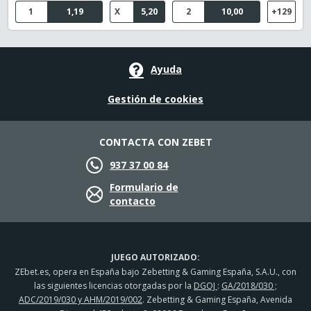
1
1,19
X
5,20
2
10,00
+129
Ayuda
Gestión de cookies
CONTACTA CON ZEBET
937 37 00 84
Formulario de
contacto
JUEGO AUTORIZADO:
ZEbet.es, opera en España bajo Zebetting & Gaming España, S.A.U., con
las siguientes licencias otorgadas por la
DGOJ
:
GA/2018/030 ;
ADC/2019/030 y AHM/2019/002
. Zebetting & Gaming España, Avenida