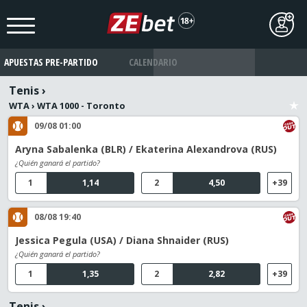
APUESTAS PRE-PARTIDO
CALENDARIO
Tenis
›
WTA
›
WTA 1000 - Toronto
09/08 01:00
Aryna Sabalenka (BLR) / Ekaterina Alexandrova (RUS)
¿Quién ganará el partido?
1
1,14
2
4,50
+39
08/08 19:40
Jessica Pegula (USA) / Diana Shnaider (RUS)
¿Quién ganará el partido?
1
1,35
2
2,82
+39
Tenis
›