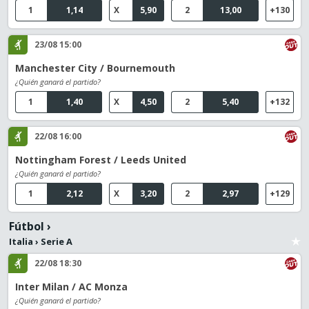
1
1,14
X
5,90
2
13,00
+130
23/08 15:00
Manchester City / Bournemouth
¿Quién ganará el partido?
1
1,40
X
4,50
2
5,40
+132
22/08 16:00
Nottingham Forest / Leeds United
¿Quién ganará el partido?
1
2,12
X
3,20
2
2,97
+129
Fútbol
›
Italia
›
Serie A
22/08 18:30
Inter Milan / AC Monza
¿Quién ganará el partido?