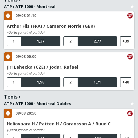
ATP
›
ATP 1000 - Montreal
09/08 01:10
Arthur Fils (FRA) / Cameron Norrie (GBR)
¿Quién ganará el partido?
1
1,37
2
2,77
+39
09/08 00:00
Jiri Lehecka (CZE) / Jodar, Rafael
¿Quién ganará el partido?
1
1,98
2
1,71
+40
Tenis
›
ATP
›
ATP 1000 - Montreal Dobles
08/08 20:50
Heliovaara H / Patten H / Goransson A / Ruud C
¿Quién ganará el partido?