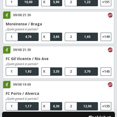
1
10,00
X
5,90
2
1,22
+151
09/08 21:30
Moreirense / Braga
¿Quién ganará el partido?
1
4,70
X
3,65
2
1,65
+149
09/08 21:30
FC Gil Vicente / Rio Ave
¿Quién ganará el partido?
1
1,92
X
3,35
2
3,70
+145
09/08 19:00
FC Porto / Alverca
¿Quién ganará el partido?
1
1,17
X
6,30
2
12,00
+135