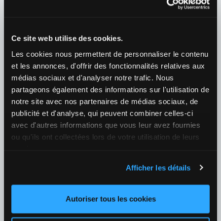
09/08 21:30
Benfica / Academico Viseu
¿Quién ganará el partido?
Ce site web utilise des cookies.
1
1,10
X
7,75
2
18,00
+150
Les cookies nous permettent de personnaliser le contenu
et les annonces, d'offrir des fonctionnalités relatives aux
Fútbol
›
médias sociaux et d'analyser notre trafic. Nous
Bulgaria
›
Bulgaria - Parva Liga
partageons également des informations sur l'utilisation de
10/08 18:00
notre site avec nos partenaires de médias sociaux, de
Botev Vratsa / Slavia Sofia
publicité et d'analyse, qui peuvent combiner celles-ci
¿Quién ganará el partido?
avec d'autres informations que vous leur avez fournies
1
1,88
X
3,15
2
3,60
+124
ou qu'ils ont collectées lors de votre utilisation de leurs
services.
Fútbol
›
Afficher les détails
España
›
LaLiga
25/08 21:00
Autoriser tous les cookies
Valencia / Real Betis
¿Quién ganará el partido?