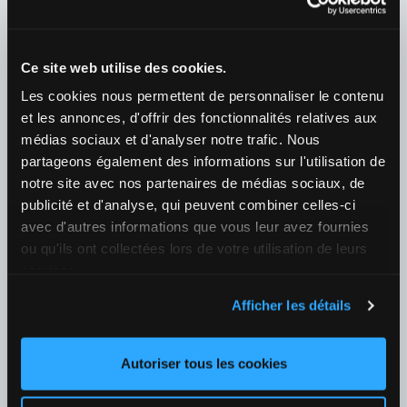
Chile
›
Chile - Primera Division
08/08 23:30
Ce site web utilise des cookies.
Coquimbo Unido / Deportes La Serena
Les cookies nous permettent de personnaliser le contenu
¿Quién ganará el partido?
et les annonces, d'offrir des fonctionnalités relatives aux
1
1,58
X
3,80
2
4,90
+127
médias sociaux et d'analyser notre trafic. Nous
partageons également des informations sur l'utilisation de
Fútbol
›
notre site avec nos partenaires de médias sociaux, de
Bulgaria
›
Bulgaria - Parva Liga
publicité et d'analyse, qui peuvent combiner celles-ci
10/08 18:00
avec d'autres informations que vous leur avez fournies
ou qu'ils ont collectées lors de votre utilisation de leurs
Botev Vratsa / Slavia Sofia
¿Quién ganará el partido?
services.
1
1,88
X
3,15
2
3,60
+124
Afficher les détails
Fútbol
›
España
›
LaLiga
Autoriser tous les cookies
25/08 21:00