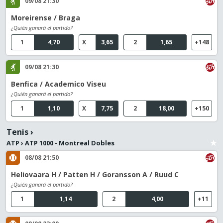
09/08 21:30
Moreirense / Braga
¿Quién ganará el partido?
1
4,70
X
3,65
2
1,65
+148
09/08 21:30
Benfica / Academico Viseu
¿Quién ganará el partido?
1
1,10
X
7,75
2
18,00
+150
Tenis
›
ATP
›
ATP 1000 - Montreal Dobles
08/08 21:50
Heliovaara H / Patten H / Goransson A / Ruud C
¿Quién ganará el partido?
1
1,14
2
4,00
+11