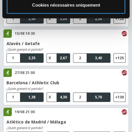
Valencia / Real Betis
Cookies nécessaires uniquement
¿Quién ganará el partido?
1
2,50
X
3,05
2
2,50
+128
15/08 19:30
Alavés / Getafe
¿Quién ganará el partido?
1
2,25
X
2,67
2
3,40
+125
27/08 21:00
Barcelona / Athletic Club
¿Quién ganará el partido?
1
1,38
X
4,30
2
5,70
+130
19/08 21:00
Atlético de Madrid / Málaga
¿Quién ganará el partido?