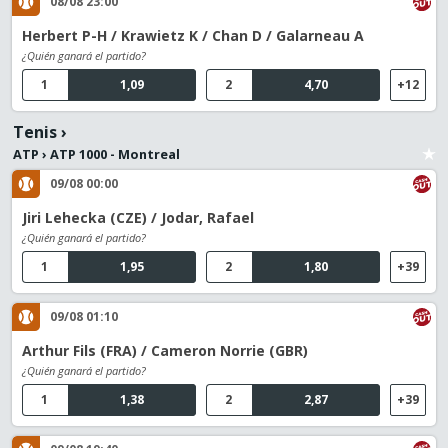
08/08 23:00
Herbert P-H / Krawietz K / Chan D / Galarneau A
¿Quién ganará el partido?
1
1,09
2
4,70
+12
Tenis
›
ATP
›
ATP 1000 - Montreal
09/08 00:00
Jiri Lehecka (CZE) / Jodar, Rafael
¿Quién ganará el partido?
1
1,95
2
1,80
+39
09/08 01:10
Arthur Fils (FRA) / Cameron Norrie (GBR)
¿Quién ganará el partido?
1
1,38
2
2,87
+39