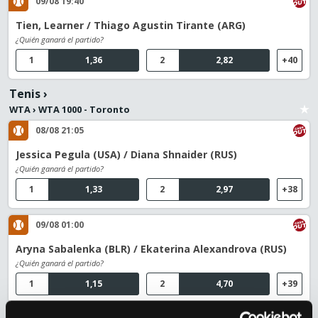
09/08 19:40
Tien, Learner / Thiago Agustin Tirante (ARG)
¿Quién ganará el partido?
1
1,36
2
2,82
+40
Tenis
›
WTA
›
WTA 1000 - Toronto
08/08 21:05
Jessica Pegula (USA) / Diana Shnaider (RUS)
¿Quién ganará el partido?
1
1,33
2
2,97
+38
09/08 01:00
Aryna Sabalenka (BLR) / Ekaterina Alexandrova (RUS)
¿Quién ganará el partido?
1
1,15
2
4,70
+39
Fútbol
›