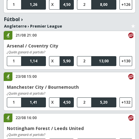
1
1,26
X
4,50
2
8,00
+126
Fútbol
›
Angleterre
›
Premier League
21/08 21:00
Arsenal / Coventry City
¿Quién ganará el partido?
1
1,14
X
5,90
2
13,00
+130
23/08 15:00
Manchester City / Bournemouth
¿Quién ganará el partido?
1
1,41
X
4,50
2
5,20
+132
22/08 16:00
Nottingham Forest / Leeds United
¿Quién ganará el partido?