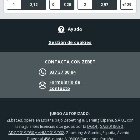
1
2,12
X
3,20
2
2,97
+129
Ayuda
Gestión de cookies
CONTACTA CON ZEBET
937 37 00 84
Formulario de
contacto
JUEGO AUTORIZADO:
ZEbet.es, opera en España bajo Zebetting & Gaming España, S.A.U., con
las siguientes licencias otorgadas por la
DGOJ
:
GA/2018/030 ;
ADC/2019/030 y AHM/2019/002
. Zebetting & Gaming España, Avenida
Diagonal 458, planta 8, 08006 Barcelona. España