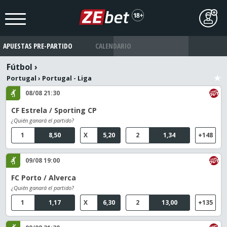
APUESTAS PRE-PARTIDO
CALENDARIO
Fútbol
›
Portugal
›
Portugal - Liga
08/08 21:30
CF Estrela / Sporting CP
¿Quién ganará el partido?
1
8,50
X
5,20
2
1,34
+148
09/08 19:00
FC Porto / Alverca
¿Quién ganará el partido?
1
1,17
X
6,30
2
13,00
+135