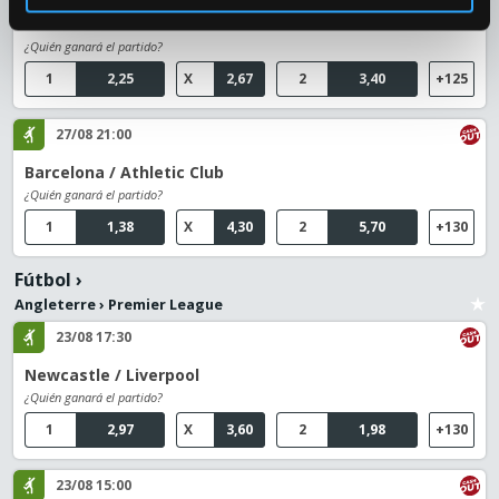
Alavés / Getafe
¿Quién ganará el partido?
1
2,25
X
2,67
2
3,40
+125
27/08 21:00
Barcelona / Athletic Club
¿Quién ganará el partido?
1
1,38
X
4,30
2
5,70
+130
Fútbol
›
Angleterre
›
Premier League
23/08 17:30
Newcastle / Liverpool
¿Quién ganará el partido?
1
2,97
X
3,60
2
1,98
+130
23/08 15:00