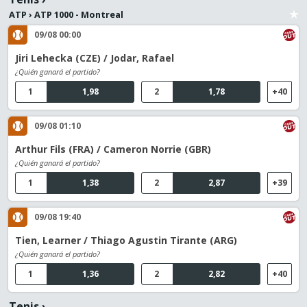
ATP
›
ATP 1000 - Montreal
09/08 00:00
Jiri Lehecka (CZE) / Jodar, Rafael
¿Quién ganará el partido?
1
1,98
2
1,78
+40
09/08 01:10
Arthur Fils (FRA) / Cameron Norrie (GBR)
¿Quién ganará el partido?
1
1,38
2
2,87
+39
09/08 19:40
Tien, Learner / Thiago Agustin Tirante (ARG)
¿Quién ganará el partido?
1
1,36
2
2,82
+40
Tenis
›