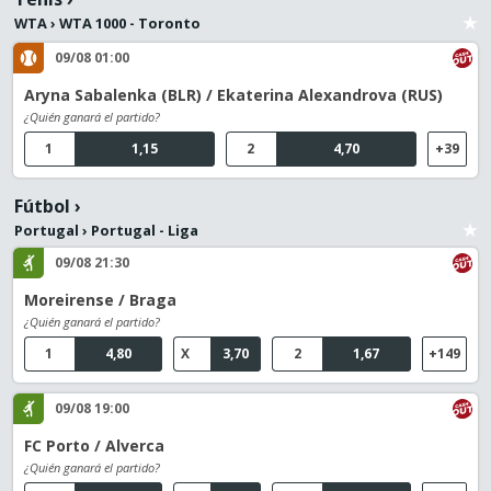
WTA
›
WTA 1000 - Toronto
09/08 01:00
Aryna Sabalenka (BLR) / Ekaterina Alexandrova (RUS)
¿Quién ganará el partido?
1
1,15
2
4,70
+39
Fútbol
›
Portugal
›
Portugal - Liga
09/08 21:30
Moreirense / Braga
¿Quién ganará el partido?
1
4,80
X
3,70
2
1,67
+149
09/08 19:00
FC Porto / Alverca
¿Quién ganará el partido?