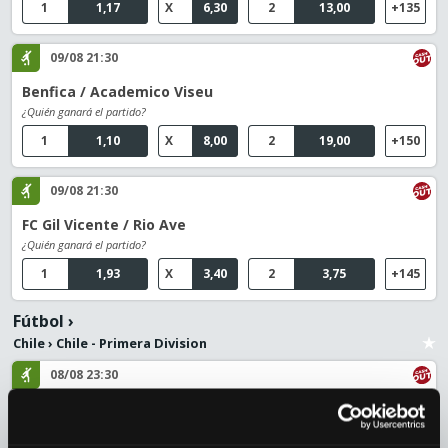
1
1,17
X
6,30
2
13,00
+135
09/08 21:30
Benfica / Academico Viseu
¿Quién ganará el partido?
1
1,10
X
8,00
2
19,00
+150
09/08 21:30
FC Gil Vicente / Rio Ave
¿Quién ganará el partido?
1
1,93
X
3,40
2
3,75
+145
Fútbol
›
Chile
›
Chile - Primera Division
08/08 23:30
Coquimbo Unido / Deportes La Serena
¿Quién ganará el partido?