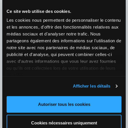
1
1,58
X
3,80
2
4,90
+127
Ce site web utilise des cookies.
Fútbol
›
Les cookies nous permettent de personnaliser le contenu
Bulgaria
›
Bulgaria - Parva Liga
et les annonces, d'offrir des fonctionnalités relatives aux
10/08 18:00
médias sociaux et d'analyser notre trafic. Nous
partageons également des informations sur l'utilisation de
Botev Vratsa / Slavia Sofia
notre site avec nos partenaires de médias sociaux, de
¿Quién ganará el partido?
publicité et d'analyse, qui peuvent combiner celles-ci
1
1,88
X
3,15
2
3,60
+124
avec d'autres informations que vous leur avez fournies
ou qu'ils ont collectées lors de votre utilisation de leurs
Fútbol
›
services.
España
›
LaLiga
Afficher les détails
25/08 21:00
Valencia / Real Betis
¿Quién ganará el partido?
Autoriser tous les cookies
1
2,50
X
3,05
2
2,50
+128
Cookies nécessaires uniquement
15/08 19:30