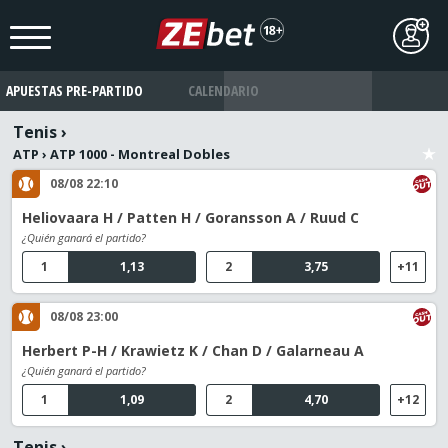
APUESTAS PRE-PARTIDO
CALENDARIO
Tenis
›
ATP
›
ATP 1000 - Montreal Dobles
08/08 22:10
Heliovaara H / Patten H / Goransson A / Ruud C
¿Quién ganará el partido?
1
1,13
2
3,75
+11
08/08 23:00
Herbert P-H / Krawietz K / Chan D / Galarneau A
¿Quién ganará el partido?
1
1,09
2
4,70
+12
Tenis
›