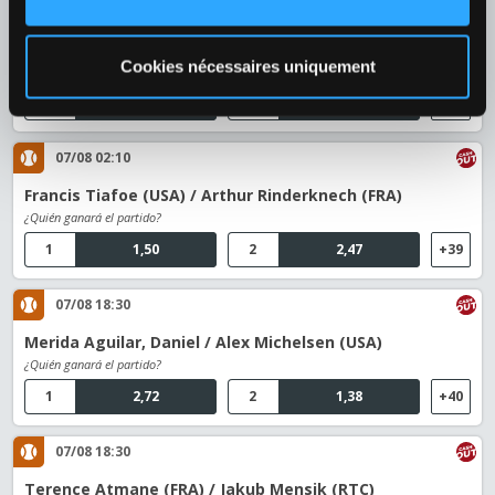
07/08 01:00
Jodar, Rafael / Lorenzo Musetti (ITA)
Cookies nécessaires uniquement
¿Quién ganará el partido?
1
1,68
2
2,10
+40
07/08 02:10
Francis Tiafoe (USA) / Arthur Rinderknech (FRA)
¿Quién ganará el partido?
1
1,50
2
2,47
+39
07/08 18:30
Merida Aguilar, Daniel / Alex Michelsen (USA)
¿Quién ganará el partido?
1
2,72
2
1,38
+40
07/08 18:30
Terence Atmane (FRA) / Jakub Mensik (RTC)