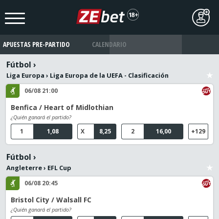
APUESTAS PRE-PARTIDO
CALENDARIO
Fútbol
›
Liga Europa
›
Liga Europa de la UEFA - Clasificación
06/08 21:00
Benfica / Heart of Midlothian
¿Quién ganará el partido?
1
1,08
X
8,25
2
16,00
+129
Fútbol
›
Angleterre
›
EFL Cup
06/08 20:45
Bristol City / Walsall FC
¿Quién ganará el partido?