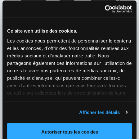
1
3,60
X
3,25
2
1,85
+128
06/08 19:00
Lincoln FC / Omonia Nicosia
Ce site web utilise des cookies.
¿Quién ganará el partido?
Les cookies nous permettent de personnaliser le contenu
1
4,90
X
3,90
2
1,48
+127
et les annonces, d'offrir des fonctionnalités relatives aux
médias sociaux et d'analyser notre trafic. Nous
Fútbol
›
partageons également des informations sur l'utilisation de
Argentina
›
Argentina - Liga Profesional
notre site avec nos partenaires de médias sociaux, de
07/08 00:00
publicité et d'analyse, qui peuvent combiner celles-ci
avec d'autres informations que vous leur avez fournies
Unión Santa Fe / Atletico Lanús
ou qu'ils ont collectées lors de votre utilisation de leurs
¿Quién ganará el partido?
services.
1
2,20
X
2,87
2
3,10
+125
Afficher les détails
Tenis
›
ATP
›
ATP 1000 - Montreal Dobles
Autoriser tous les cookies
06/08 19:40