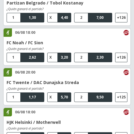
Partizan Belgrado / Tobol Kostanay
¿Quién ganará el partido?
1
1,30
X
4,40
2
7,00
+126
06/08 18:00
FC Noah / FC Sion
¿Quién ganará el partido?
1
2,62
X
3,20
2
2,30
+126
06/08 20:00
FC Twente / DAC Dunajska Streda
¿Quién ganará el partido?
1
1,17
X
5,70
2
9,50
+125
06/08 18:00
HJK Helsinki / Motherwell
¿Quién ganará el partido?