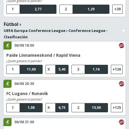
¿Quién ganará el partido?
1
2,77
2
1,29
+39
Fútbol
›
UEFA Europa Conference League
›
Conference League -
Clasificación
06/08 18:00
Paide Linnameeskond / Rapid Viena
¿Quién ganará el partido?
1
11,00
X
5,40
2
1,16
+126
06/08 20:30
FC Lugano / Runavik
¿Quién ganará el partido?
1
1,08
X
6,75
2
15,00
+125
06/08 21:00