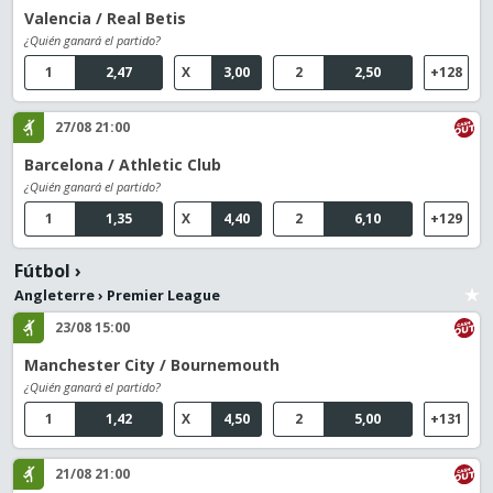
Valencia / Real Betis
¿Quién ganará el partido?
1
2,47
X
3,00
2
2,50
+128
27/08 21:00
Barcelona / Athletic Club
¿Quién ganará el partido?
1
1,35
X
4,40
2
6,10
+129
Fútbol
›
Angleterre
›
Premier League
23/08 15:00
Manchester City / Bournemouth
¿Quién ganará el partido?
1
1,42
X
4,50
2
5,00
+131
21/08 21:00