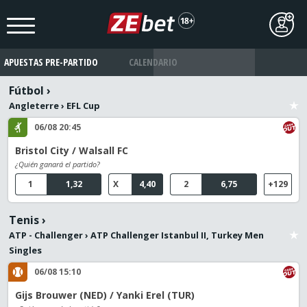
APUESTAS PRE-PARTIDO
CALENDARIO
Fútbol
›
Angleterre
›
EFL Cup
06/08 20:45
Bristol City / Walsall FC
¿Quién ganará el partido?
1
1,32
X
4,40
2
6,75
+129
Tenis
›
ATP - Challenger
›
ATP Challenger Istanbul II, Turkey Men
Singles
06/08 15:10
Gijs Brouwer (NED) / Yanki Erel (TUR)