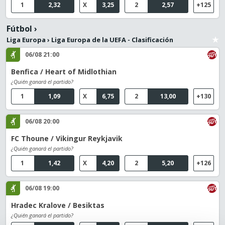
1
2,32
X
3,25
2
2,57
+125
Fútbol
›
Liga Europa
›
Liga Europa de la UEFA - Clasificación
06/08 21:00
Benfica / Heart of Midlothian
¿Quién ganará el partido?
1
1,09
X
6,75
2
13,00
+130
06/08 20:00
FC Thoune / Vikingur Reykjavik
¿Quién ganará el partido?
1
1,42
X
4,20
2
5,20
+126
06/08 19:00
Hradec Kralove / Besiktas
¿Quién ganará el partido?