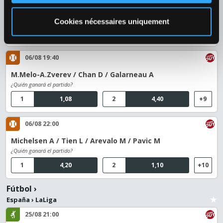
Cerundolo F / Etcheverry T M / Cash J / Glasspool L
¿Quién ganará el partido?
Cookies nécessaires uniquement
1
4,70
2
1,07
+10
06/08 19:40
M.Melo-A.Zverev / Chan D / Galarneau A
¿Quién ganará el partido?
1
1,08
2
4,40
+9
06/08 22:00
Michelsen A / Tien L / Arevalo M / Pavic M
¿Quién ganará el partido?
1
4,20
2
1,10
+10
Fútbol
›
España
›
LaLiga
25/08 21:00