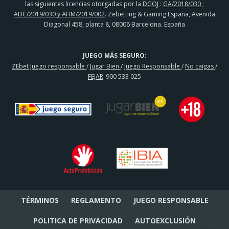
las siguientes licencias otorgadas por la
DGOJ
:
GA/2018/030 ;
ADC/2019/030 y AHM/2019/002
. Zebetting & Gaming España, Avenida
Diagonal 458, planta 8, 08006 Barcelona. España
JUEGO MÁS SEGURO:
ZEbet Juego responsable
/
Jugar Bien
/
Juego Responsable
/
No caigas
/
FEJAR
900 533 025
TÉRMINOS
REGLAMENTO
JUEGO RESPONSABLE
POLITICA DE PRIVACIDAD
AUTOEXCLUSIÓN