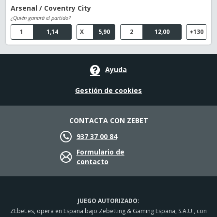
Arsenal / Coventry City
¿Quién ganará el partido?
1
1,14
X
5,90
2
12,00
+130
Ayuda
Gestión de cookies
CONTACTA CON ZEBET
937 37 00 84
Formulario de
contacto
JUEGO AUTORIZADO:
ZEbet.es, opera en España bajo Zebetting & Gaming España, S.A.U., con