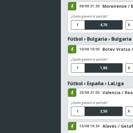
Moreirense / 
09/08 21:30
¿Quién ganará el partido?
1
4,70
X
Fútbol
›
Bulgaria
›
Bulgaria 
Botev Vratsa /
10/08 18:00
¿Quién ganará el partido?
1
1,88
X
Fútbol
›
España
›
LaLiga
Valencia / Rea
25/08 21:00
¿Quién ganará el partido?
1
2,50
X
Alavés / Geta
15/08 19:30