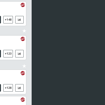
13:00
China - Super League
Qingdao Jonoon / Shanghai Shenhua
13:00
WTT Champions Yokohama, MS
+148
Tomokazu Harimoto / Alexis Lebrun
13:25
Europe Smash Sweden, MS
Andrej Gacina / Sjogren, Elias
+123
13:30
Open de China
Barry Hawkins (ENG) / Hongyu, Liu
13:30
Open de China
Wu Yize (CHN) / Yao Pengcheng (CHN)
+128
13:35
China - Super League
Dalian Zhixing FC / Shenyang City FC