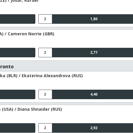
ZE) / Jodar, Rafael
2
1,80
RA) / Cameron Norrie (GBR)
2
2,77
oronto
ka (BLR) / Ekaterina Alexandrova (RUS)
2
4,40
 (USA) / Diana Shnaider (RUS)
2
2,92