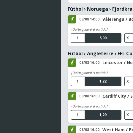
Fútbol
›
Noruega
›
Fjordkra
Vålerenga / B
08/08 14:00
¿Quién ganará el partido?
1
5,00
X
Fútbol
›
Angleterre
›
EFL Cu
Leicester / 
08/08 16:00
¿Quién ganará el partido?
1
1,22
X
Cardiff City /
08/08 16:00
¿Quién ganará el partido?
1
1,29
X
West Ham / P
08/08 16:00