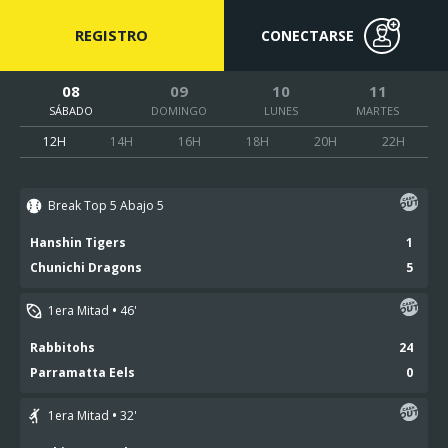
REGISTRO
CONECTARSE
08
09
10
11
SÁBADO
DOMINGO
LUNES
MARTES
12H
14H
16H
18H
20H
22H
Break Top 5 Abajo 5
Hanshin Tigers
1
Chunichi Dragons
5
1era Mitad
46'
Rabbitohs
24
Parramatta Eels
0
1era Mitad
32
'