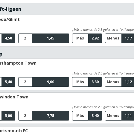
ft-ligaen
odo/Glimt
¿Más o menos de 2.5 goles en el 1o tiempo
4,50
2
1,45
Más
2,92
Menos
1,17
p
Northampton Town
¿Más o menos de 2.5 goles en el 1o tiempo
5,40
2
9,00
Más
3,30
Menos
1,12
 Swindon Town
¿Más o menos de 2.5 goles en el 1o tiempo
5,00
2
7,75
Más
3,40
Menos
1,11
ortsmouth FC