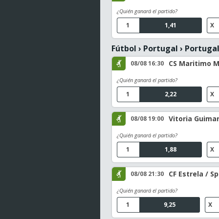
¿Quién ganará el partido?
1
1,41
X
Fútbol
›
Portugal
›
Portugal
CS Maritimo Ma
08/08 16:30
¿Quién ganará el partido?
1
2,22
X
Vitoria Guima
08/08 19:00
¿Quién ganará el partido?
1
1,88
X
CF Estrela / S
08/08 21:30
¿Quién ganará el partido?
1
9,25
X