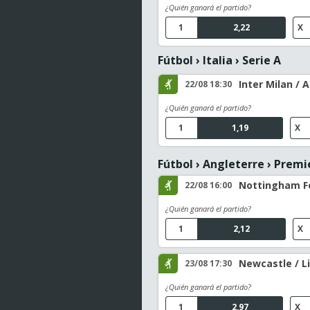
¿Quién ganará el partido?
1
2,22
X
Fútbol
›
Italia
›
Serie A
Inter Milan /
22/08 18:30
¿Quién ganará el partido?
1
1,19
X
Fútbol
›
Angleterre
›
Premi
Nottingham Fo
22/08 16:00
¿Quién ganará el partido?
1
2,12
X
Newcastle / L
23/08 17:30
¿Quién ganará el partido?
1
2,97
X