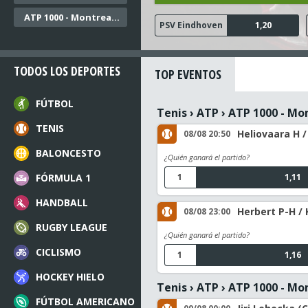
ATP 1000 - Montreal Dobles
PSV Eindhoven
AZ Alkmaar
N.E.C. Nijmegen
Go Ahead Eagles
Sparta Rotterdam
1,20
4,30
1,48
1,58
1,39
TODOS LOS DEPORTES
TOP EVENTOS
FÚTBOL
Tenis
›
ATP
›
ATP 1000 - Mo
TENIS
Heliovaara H /
08/08 20:50
BALONCESTO
¿Quién ganará el partido?
FÓRMULA 1
1
1,11
HANDBALL
Herbert P-H / 
08/08 23:00
RUGBY LEAGUE
¿Quién ganará el partido?
CICLISMO
1
1,16
HOCKEY HIELO
Tenis
›
ATP
›
ATP 1000 - Mo
FÚTBOL AMERICANO