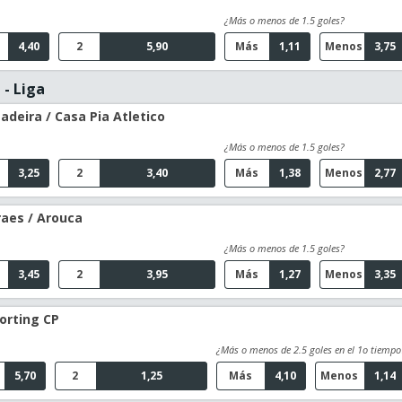
¿Más o menos de 1.5 goles?
4,40
2
5,90
Más
1,11
Menos
3,75
 - Liga
deira / Casa Pia Atletico
¿Más o menos de 1.5 goles?
3,25
2
3,40
Más
1,38
Menos
2,77
raes / Arouca
¿Más o menos de 1.5 goles?
3,45
2
3,95
Más
1,27
Menos
3,35
porting CP
¿Más o menos de 2.5 goles en el 1o tiempo
5,70
2
1,25
Más
4,10
Menos
1,14