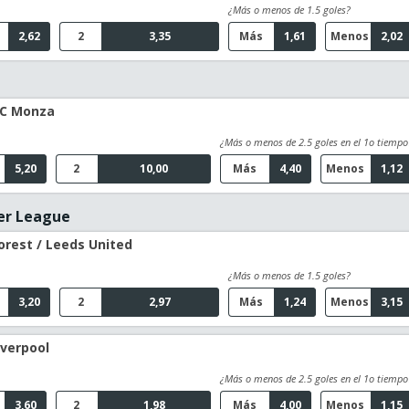
¿Más o menos de 1.5 goles?
2,62
2
3,35
Más
1,61
Menos
2,02
 AC Monza
¿Más o menos de 2.5 goles en el 1o tiempo
5,20
2
10,00
Más
4,40
Menos
1,12
er League
rest / Leeds United
¿Más o menos de 1.5 goles?
3,20
2
2,97
Más
1,24
Menos
3,15
iverpool
¿Más o menos de 2.5 goles en el 1o tiempo
3,60
2
1,98
Más
4,00
Menos
1,15