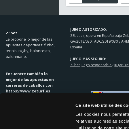
JUEGO AUTORIZADO:
ZEbet
ZEbet.es, opera en España bajo Zebe
Le propone lo mejor de las
GA/2018/030 ; ADC/2019/030 y AHM
apuestas deportivas: fútbol,
España
tennis, rugby, baloncesto,
balonmano...
JUEGO MÁS SEGURO:
ZEbet Juego responsable
/
Jugar Bi
Encuentre también lo
mejor de las apuestas en
carreras de caballos con
https://www.zeturf.es
Ce site web utilise des co
Les cookies nous permetten
relatives aux médias socia
SOLUCIONES DE PAGO
l'utilisation de notre site