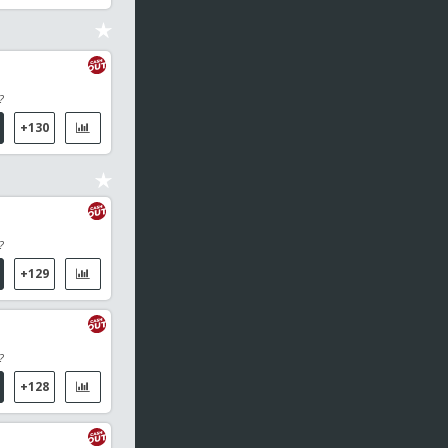
Break Top 6 Bottom 5
Yokohama Dena Baystars
2
Hiroshima Toyo Carp
0
?
1er set
+130
0
6
Hina Hayata
0
7
Kuai, Man
13:00
Bundesliga 2
?
Karlsruhe / Arminia Bielefeld
+129
13:00
Bundesliga 2
FC Heidenheim 1846 / Osnabrück
?
13:00
Bundesliga 2
+128
Darmstadt / Holstein Kiel