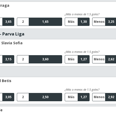
Braga
¿Más o menos de 1.5 goles?
3,65
2
1,65
Más
1,30
Menos
3,25
- Parva Liga
 Slavia Sofia
¿Más o menos de 1.5 goles?
3,15
2
3,60
Más
1,27
Menos
2,62
l Betis
¿Más o menos de 1.5 goles?
3,05
2
2,50
Más
1,27
Menos
2,92
fe