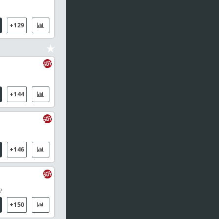
13:00
Bundesliga 2
1. FC Magdeburg / Eintracht Braunschweig
+129
13:00
Corea del Sud - K League 1
Sangju Sangmu Phoenix / FC Seoul
13:00
Corea del Sud - K League 1
Bucheon FC 1995 / Gwangju FC
+144
13:00
Corea del Sud - K League 1
Pohang Steelers / Ulsan Hyundai
13:00
Corea del Sud - K League 1
+146
Jeonbuk Hyundai Motors / Jeju United
13:00
Corea del Sud - K League 1
?
FC Anyang / Daejeon Citizen FC
+150