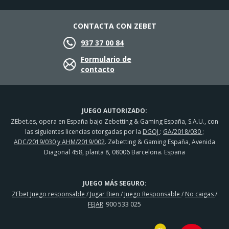
CONTACTA CON ZEBET
937 37 00 84
Formulario de
contacto
JUEGO AUTORIZADO:
ZEbet.es, opera en España bajo Zebetting & Gaming España, S.A.U., con
las siguientes licencias otorgadas por la
DGOJ
:
GA/2018/030 ;
ADC/2019/030 y AHM/2019/002
. Zebetting & Gaming España, Avenida
Diagonal 458, planta 8, 08006 Barcelona. España
JUEGO MÁS SEGURO:
ZEbet Juego responsable
/
Jugar Bien
/
Juego Responsable
/
No caigas
/
FEJAR
900 533 025