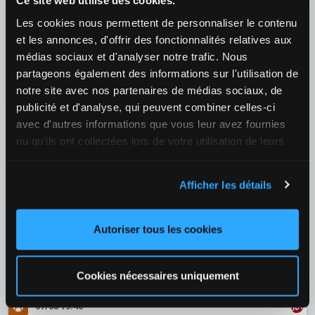
Ce site web utilise des cookies.
Les cookies nous permettent de personnaliser le contenu
07/08 23:00
et les annonces, d'offrir des fonctionnalités relatives aux
Elise Mertens (BEL) / Naomi Osaka (JPN)
médias sociaux et d'analyser notre trafic. Nous
¿Quién ganará el partido?
partageons également des informations sur l'utilisation de
1
2,62
2
1,40
+40
notre site avec nos partenaires de médias sociaux, de
publicité et d'analyse, qui peuvent combiner celles-ci
07/08 21:00
avec d'autres informations que vous leur avez fournies
ou qu'ils ont collectées lors de votre utilisation de leurs
Joint, Maya / Ludmilla Samsonova (RUS)
services.
¿Quién ganará el partido?
1
2,62
2
1,40
+40
Afficher les détails
07/08 17:00
Autoriser tous les cookies
Jovic, Iva / Korneeva, Alina
¿Quién ganará el partido?
1
1,43
2
2,57
+40
Cookies nécessaires uniquement
07/08 19:40