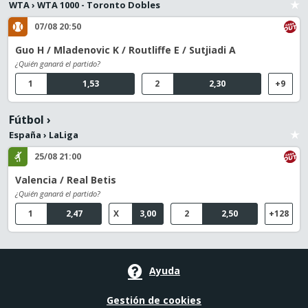
WTA
›
WTA 1000 - Toronto Dobles
07/08 20:50
Guo H / Mladenovic K / Routliffe E / Sutjiadi A
¿Quién ganará el partido?
1
1,53
2
2,30
+9
Fútbol
›
España
›
LaLiga
25/08 21:00
Valencia / Real Betis
¿Quién ganará el partido?
1
2,47
X
3,00
2
2,50
+128
Ayuda
Gestión de cookies