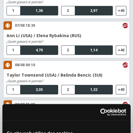
¿Quién ganará el partido?
1
1,36
2
2,97
+40
07/08 18:30
Ann Li (USA) / Elena Rybakina (RUS)
¿Quién ganará el partido?
1
4,70
2
1,14
+40
08/08 00:10
Taylor Townsend (USA) / Belinda Bencic (SUI)
¿Quién ganará el partido?
1
3,05
2
1,32
+40
08/08 01:00
Maria Sakkari (GRE) / Cori Gauff (USA)
¿Quién ganará el partido?
1
3,45
2
1,24
+40