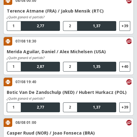
08/08 00:00
Terence Atmane (FRA) / Jakub Mensik (RTC)
¿Quién ganará el partido?
1
2,77
2
1,37
+39
07/08 18:30
Merida Aguilar, Daniel / Alex Michelsen (USA)
¿Quién ganará el partido?
1
2,87
2
1,35
+40
07/08 19:40
Botic Van De Zandschulp (NED) / Hubert Hurkacz (POL)
¿Quién ganará el partido?
1
2,77
2
1,37
+39
08/08 01:00
Casper Ruud (NOR) / Joao Fonseca (BRA)