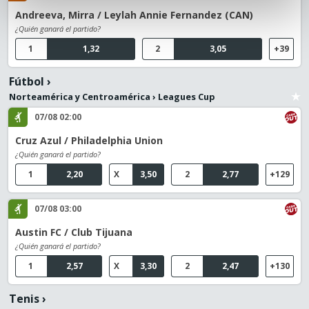
Andreeva, Mirra / Leylah Annie Fernandez (CAN)
¿Quién ganará el partido?
1
1,32
2
3,05
+39
Fútbol
›
Norteamérica y Centroamérica
›
Leagues Cup
07/08 02:00
Cruz Azul / Philadelphia Union
¿Quién ganará el partido?
1
2,20
X
3,50
2
2,77
+129
07/08 03:00
Austin FC / Club Tijuana
¿Quién ganará el partido?
1
2,57
X
3,30
2
2,47
+130
Tenis
›