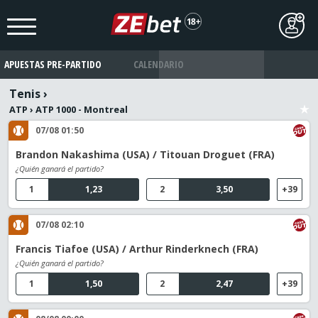
APUESTAS PRE-PARTIDO
CALENDARIO
Tenis
›
ATP
›
ATP 1000 - Montreal
07/08 01:50
Brandon Nakashima (USA) / Titouan Droguet (FRA)
¿Quién ganará el partido?
1
1,23
2
3,50
+39
07/08 02:10
Francis Tiafoe (USA) / Arthur Rinderknech (FRA)
¿Quién ganará el partido?
1
1,50
2
2,47
+39