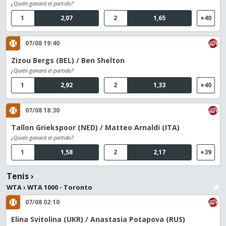
¿Quién ganará el partido?
1
2,07
2
1,65
+40
07/08 19:40
Zizou Bergs (BEL) / Ben Shelton
¿Quién ganará el partido?
1
2,92
2
1,33
+40
07/08 18:30
Tallon Griekspoor (NED) / Matteo Arnaldi (ITA)
¿Quién ganará el partido?
1
1,58
2
2,17
+39
Tenis
›
WTA
›
WTA 1000 - Toronto
07/08 02:10
Elina Svitolina (UKR) / Anastasia Potapova (RUS)