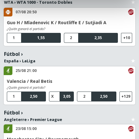
WTA
›
WTA 1000 - Toronto Dobles
07/08 20:50
Guo H / Mladenovic K / Routliffe E / Sutjiadi A
¿Quién ganará el partido?
1
1,55
2
2,35
+10
Fútbol
›
España
›
LaLiga
25/08 21:00
Valencia / Real Betis
¿Quién ganará el partido?
1
2,50
X
3,05
2
2,50
+129
Fútbol
›
Angleterre
›
Premier League
23/08 15:00