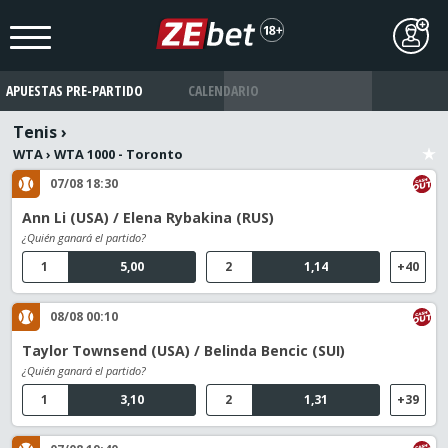
APUESTAS PRE-PARTIDO
CALENDARIO
Tenis
›
WTA
›
WTA 1000 - Toronto
07/08 18:30
Ann Li (USA) / Elena Rybakina (RUS)
¿Quién ganará el partido?
1
5,00
2
1,14
+40
08/08 00:10
Taylor Townsend (USA) / Belinda Bencic (SUI)
¿Quién ganará el partido?
1
3,10
2
1,31
+39