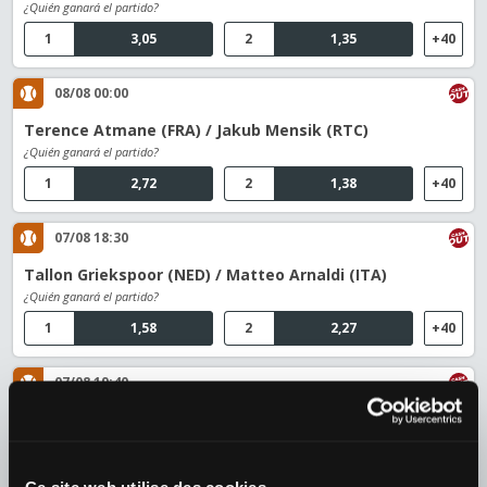
¿Quién ganará el partido?
1
3,05
2
1,35
+40
08/08 00:00
Terence Atmane (FRA) / Jakub Mensik (RTC)
¿Quién ganará el partido?
1
2,72
2
1,38
+40
07/08 18:30
Tallon Griekspoor (NED) / Matteo Arnaldi (ITA)
¿Quién ganará el partido?
1
1,58
2
2,27
+40
07/08 19:40
Zizou Bergs (BEL) / Ben Shelton
¿Quién ganará el partido?
1
3,05
2
1,35
+40