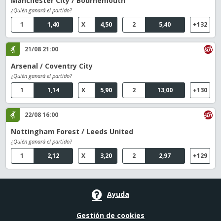
Manchester City / Bournemouth
¿Quién ganará el partido?
1
1,40
X
4,50
2
5,40
+132
21/08 21:00
Arsenal / Coventry City
¿Quién ganará el partido?
1
1,14
X
5,90
2
13,00
+130
22/08 16:00
Nottingham Forest / Leeds United
¿Quién ganará el partido?
1
2,12
X
3,20
2
2,97
+129
Ayuda
Gestión de cookies