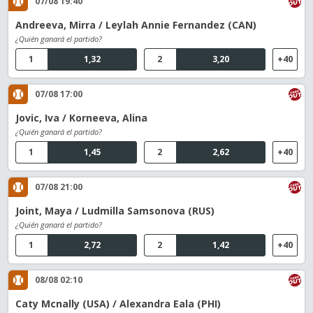
07/08 19:40
Andreeva, Mirra / Leylah Annie Fernandez (CAN)
¿Quién ganará el partido?
1
1,32
2
3,20
+40
07/08 17:00
Jovic, Iva / Korneeva, Alina
¿Quién ganará el partido?
1
1,45
2
2,62
+40
07/08 21:00
Joint, Maya / Ludmilla Samsonova (RUS)
¿Quién ganará el partido?
1
2,72
2
1,42
+40
08/08 02:10
Caty Mcnally (USA) / Alexandra Eala (PHI)