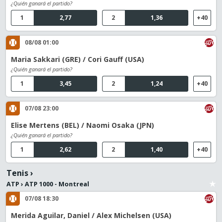
¿Quién ganará el partido?
1
2,77
2
1,36
+40
08/08 01:00
Maria Sakkari (GRE) / Cori Gauff (USA)
¿Quién ganará el partido?
1
3,45
2
1,24
+40
07/08 23:00
Elise Mertens (BEL) / Naomi Osaka (JPN)
¿Quién ganará el partido?
1
2,62
2
1,40
+40
Tenis
›
ATP
›
ATP 1000 - Montreal
07/08 18:30
Merida Aguilar, Daniel / Alex Michelsen (USA)