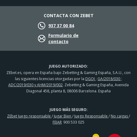
CONTACTA CON ZEBET
937 37 00 84
Formulario de
contacto
JUEGO AUTORIZADO:
ZEbet.es, opera en España bajo Zebetting & Gaming España, S.A.U., con
las siguientes licencias otorgadas por la
DGOJ
:
GA/2018/030 ;
ADC/2019/030 y AHM/2019/002
. Zebetting & Gaming España, Avenida
Diagonal 458, planta 8, 08006 Barcelona. España
JUEGO MÁS SEGURO:
ZEbet Juego responsable
/
Jugar Bien
/
Juego Responsable
/
No caigas
/
FEJAR
900 533 025