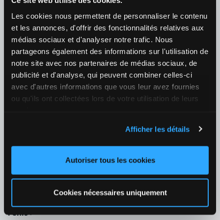
Ce site web utilise des cookies.
Les cookies nous permettent de personnaliser le contenu
07/08 19:40
et les annonces, d'offrir des fonctionnalités relatives aux
Botic Van De Zandschulp (NED) / Hubert Hurkacz (POL)
médias sociaux et d'analyser notre trafic. Nous
¿Quién ganará el partido?
partageons également des informations sur l'utilisation de
1
2,87
2
1,38
+40
notre site avec nos partenaires de médias sociaux, de
publicité et d'analyse, qui peuvent combiner celles-ci
08/08 01:00
avec d'autres informations que vous leur avez fournies
ou qu'ils ont collectées lors de votre utilisation de leurs
Casper Ruud (NOR) / Joao Fonseca (BRA)
services.
¿Quién ganará el partido?
1
2,07
2
1,65
+40
Afficher les détails
08/08 02:10
Autoriser tous les cookies
Tien, Learner / Tommy Paul (USA)
¿Quién ganará el partido?
1
2,35
2
1,48
+40
Cookies nécessaires uniquement
Tenis
›