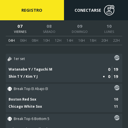
REGISTRO
CONECTARSE
07
08
09
10
VIERNES
SÁBADO
DOMINGO
LUNES
04H
06H
08H
10H
12H
14H
16H
18H
20H
22H
1er set
0
19
Watanabe Y / Taguchi M
0
19
Shin T Y / Kim Y J
Break Top EI Abajo EI
Boston Red Sox
10
Chicago White Sox
11
Break Top 6 Bottom 5