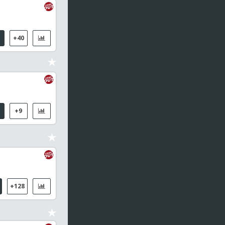
+40
+9
+128