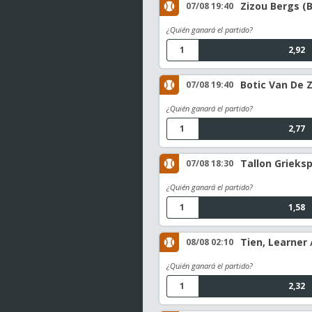
Zizou Bergs (B
07/08 19:40
¿Quién ganará el partido?
1
2,92
Botic Van De 
07/08 19:40
¿Quién ganará el partido?
1
2,77
Tallon Grieksp
07/08 18:30
¿Quién ganará el partido?
1
1,58
Tien, Learner
08/08 02:10
¿Quién ganará el partido?
1
2,32