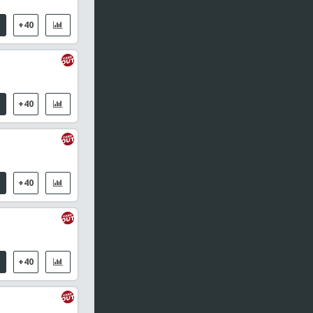
Oh, Junsung
Jonghoon Lim
+40
1er set
0
18
Akechi, Hina
0
18
Ashmita Chaliha (IND)
+40
05:20
WTT Champions Yokohama, WS
Satsuki Odo (JAP) / Lily Zhang (USA)
05:25
Masters de Corea, Individual Femenino
+40
Sharma, Tanvi / Santhosh Ramraj, Rakshitha Sree
05:25
Masters de Corea, Dobles Mixtos
Gao J X / Wu M Y / Loo B K / Maisarah N
+40
05:35
Masters de Corea, Individual Masculino
Okimoto, Yudai / Gunawan, Jason