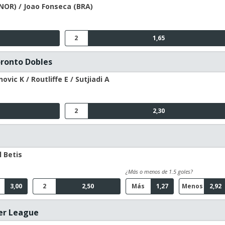
NOR) / Joao Fonseca (BRA)
2
1,65
oronto Dobles
vic K / Routliffe E / Sutjiadi A
2
2,30
l Betis
¿Más o menos de 1.5 goles?
3,00
2
2,50
Más
1,27
Menos
2,92
er League