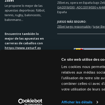
ZEbet
ZEbet.es, opera en España bajo Zebe
Le propone lo mejor de las
GA/2018/030 ; ADC/2019/030 y AHM
apuestas deportivas: fútbol,
España
tennis, rugby, baloncesto,
balonmano...
JUEGO MÁS SEGURO:
ZEbet Juego responsable
/
Jugar Bi
Encuentre también lo
mejor de las apuestas en
carreras de caballos con
https://www.zeturf.es
Ce site web utilise des co
Les cookies nous permetten
relatives aux médias socia
SOLUCIONES DE PAGO
l'utilisation de notre site
MASTERCARD | VISA | TRANSFEREN
combiner celles-ci avec d'
votre utilisation de leurs s
Afficher les détails
TÉRMINOS
REGLAMENTO
JUEGO R