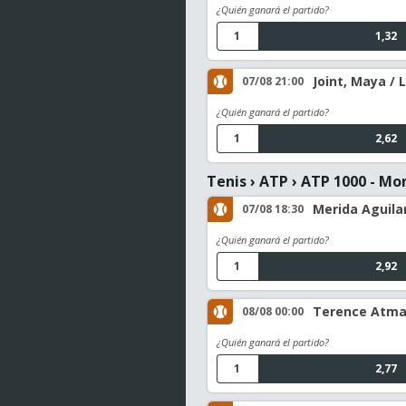
¿Quién ganará el partido?
1
1,32
Joint, Maya /
07/08 21:00
¿Quién ganará el partido?
1
2,62
Tenis
›
ATP
›
ATP 1000 - Mo
Merida Aguilar
07/08 18:30
¿Quién ganará el partido?
1
2,92
Terence Atman
08/08 00:00
¿Quién ganará el partido?
1
2,77