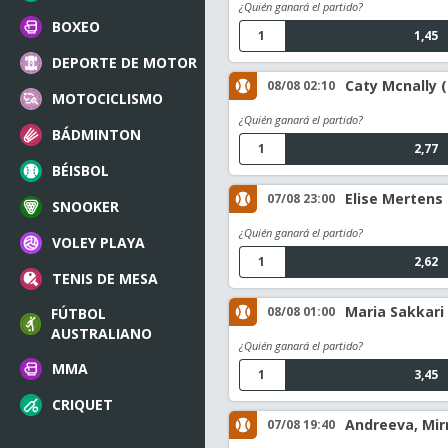
¿Quién ganará el partido?
BOXEO
1
1,45
DEPORTE DE MOTOR
Caty Mcnally (
08/08 02:10
MOTOCICLISMO
¿Quién ganará el partido?
BÁDMINTON
1
2,77
BÉISBOL
Elise Mertens
07/08 23:00
SNOOKER
¿Quién ganará el partido?
VOLEY PLAYA
1
2,62
TENIS DE MESA
Maria Sakkari 
08/08 01:00
FÚTBOL
AUSTRALIANO
¿Quién ganará el partido?
MMA
1
3,45
CRIQUET
Andreeva, Mir
07/08 19:40