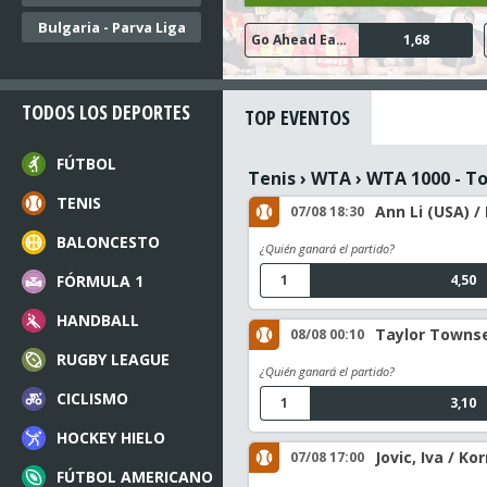
Bulgaria - Parva Liga
PSV Eindhoven
AZ Alkmaar
Cambuur Leeuwarden
N.E.C. Nijmegen
Go Ahead Eagles
2,52
1,48
1,68
1,20
1,47
TODOS LOS DEPORTES
TOP EVENTOS
FÚTBOL
Tenis
›
WTA
›
WTA 1000 - T
TENIS
Ann Li (USA) /
07/08 18:30
BALONCESTO
¿Quién ganará el partido?
FÓRMULA 1
1
4,50
HANDBALL
Taylor Townsen
08/08 00:10
RUGBY LEAGUE
¿Quién ganará el partido?
CICLISMO
1
3,10
HOCKEY HIELO
Jovic, Iva / Ko
07/08 17:00
FÚTBOL AMERICANO