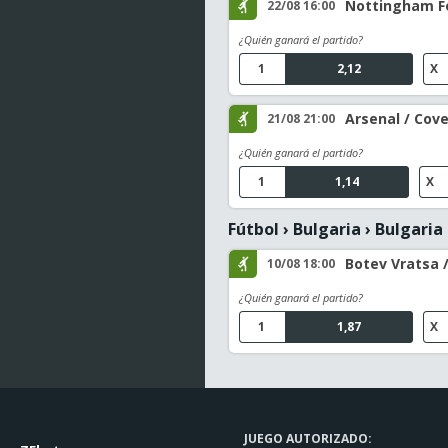
Nottingham Fo
22/08 16:00
¿Quién ganará el partido?
1
2,12
X
Arsenal / Cove
21/08 21:00
¿Quién ganará el partido?
1
1,14
X
Fútbol
›
Bulgaria
›
Bulgaria 
Botev Vratsa /
10/08 18:00
¿Quién ganará el partido?
1
1,87
X
JUEGO AUTORIZADO: