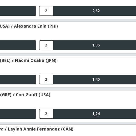
2
2,62
USA) / Alexandra Eala (PHI)
2
1,36
 (BEL) / Naomi Osaka (JPN)
2
1,40
(GRE) / Cori Gauff (USA)
2
1,24
ra / Leylah Annie Fernandez (CAN)