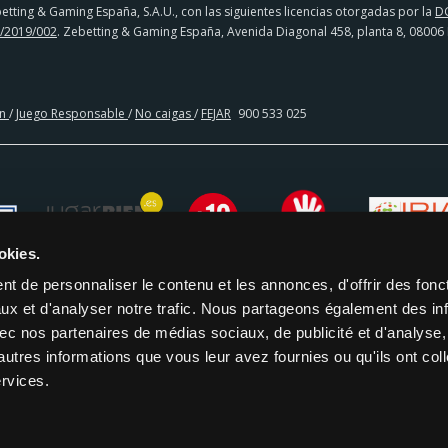
tting & Gaming España, S.A.U., con las siguientes licencias otorgadas por la
D
/2019/002
. Zebetting & Gaming España, Avenida Diagonal 458, planta 8, 08006
en
/
Juego Responsable
/
No caigas
/
FEJAR
900 533 025
okies.
t de personnaliser le contenu et les annonces, d'offrir des fonct
ux et d'analyser notre trafic. Nous partageons également des in
 avec nos partenaires de médias sociaux, de publicité et d'analyse
CIA BANCARIA | PAYSAFECARD
autres informations que vous leur avez fournies ou qu'ils ont col
ervices.
ESPONSABLE
POLITICA DE PRIVACIDAD
AUTOEXCLUSIÓN