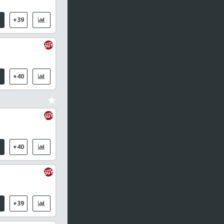
05:50
WTT Champions Yokohama, MS
+39
Dang Qiu / Kanak Jha
05:50
Masters de Corea, Individual Masculino
Yoo, Tae Bin / Park, Sang Yong
+40
05:50
Masters de Corea, Dobles Mixtos
Wong J / Cheng S Y / Kim J H / Jang H J
+40
+39