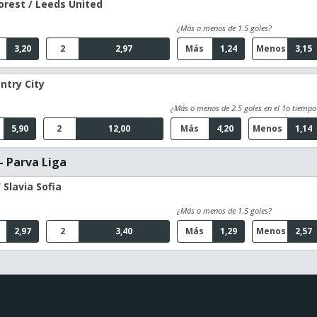
rest / Leeds United
¿Más o menos de 1.5 goles?
3,20
2
2,97
Más
1,24
Menos
3,15
ntry City
¿Más o menos de 2.5 goles en el 1o tiempo
5,90
2
12,00
Más
4,20
Menos
1,14
- Parva Liga
 Slavia Sofia
¿Más o menos de 1.5 goles?
2,97
2
3,40
Más
1,29
Menos
2,57