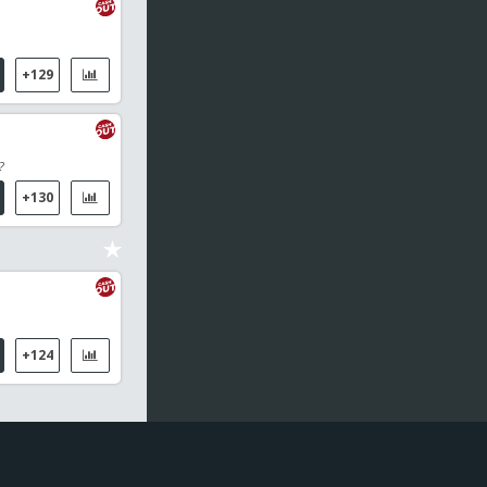
+129
?
+130
+124