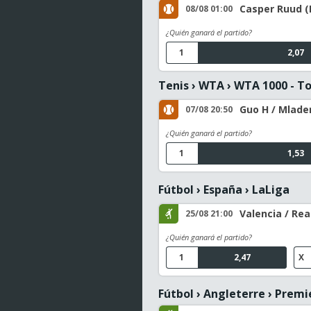
Casper Ruud (
08/08 01:00
¿Quién ganará el partido?
1
2,07
Tenis
›
WTA
›
WTA 1000 - T
Guo H / Mladeno
07/08 20:50
¿Quién ganará el partido?
1
1,53
Fútbol
›
España
›
LaLiga
Valencia / Rea
25/08 21:00
¿Quién ganará el partido?
1
2,47
X
Fútbol
›
Angleterre
›
Premi