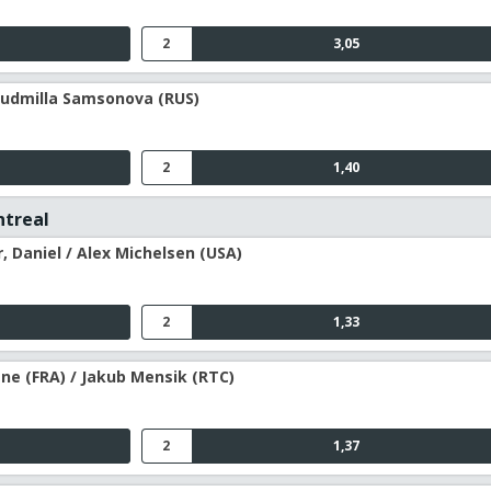
2
3,05
 Ludmilla Samsonova (RUS)
2
1,40
ntreal
, Daniel / Alex Michelsen (USA)
2
1,33
e (FRA) / Jakub Mensik (RTC)
2
1,37