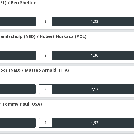
EL) / Ben Shelton
2
1,33
Zandschulp (NED) / Hubert Hurkacz (POL)
2
1,36
oor (NED) / Matteo Arnaldi (ITA)
2
2,17
 / Tommy Paul (USA)
2
1,53