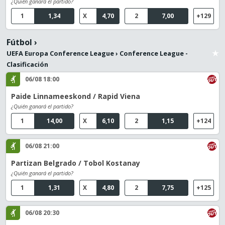
¿Quién ganará el partido?
1
1,34
X
4,70
2
7,00
+129
Fútbol
›
UEFA Europa Conference League
›
Conference League -
Clasificación
06/08 18:00
Paide Linnameeskond / Rapid Viena
¿Quién ganará el partido?
1
14,00
X
6,10
2
1,15
+124
06/08 21:00
Partizan Belgrado / Tobol Kostanay
¿Quién ganará el partido?
1
1,31
X
4,80
2
7,75
+125
06/08 20:30