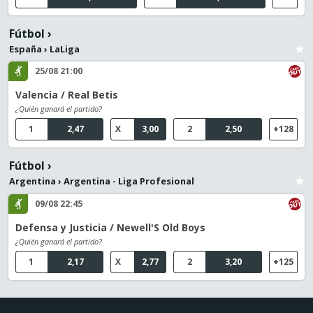
Fútbol
›
España
›
LaLiga
25/08 21:00
Valencia / Real Betis
¿Quién ganará el partido?
1
2,47
X
3,00
2
2,50
+128
Fútbol
›
Argentina
›
Argentina - Liga Profesional
09/08 22:45
Defensa y Justicia / Newell'S Old Boys
¿Quién ganará el partido?
1
2,17
X
2,77
2
3,20
+125