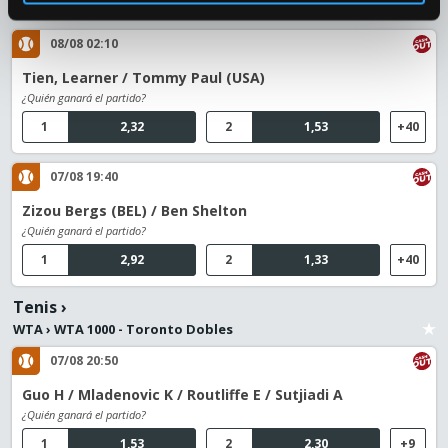
08/08 02:10
Tien, Learner / Tommy Paul (USA)
¿Quién ganará el partido?
1
2,32
2
1,53
+40
07/08 19:40
Zizou Bergs (BEL) / Ben Shelton
¿Quién ganará el partido?
1
2,92
2
1,33
+40
Tenis
›
WTA
›
WTA 1000 - Toronto Dobles
07/08 20:50
Guo H / Mladenovic K / Routliffe E / Sutjiadi A
¿Quién ganará el partido?
1
1,53
2
2,30
+9