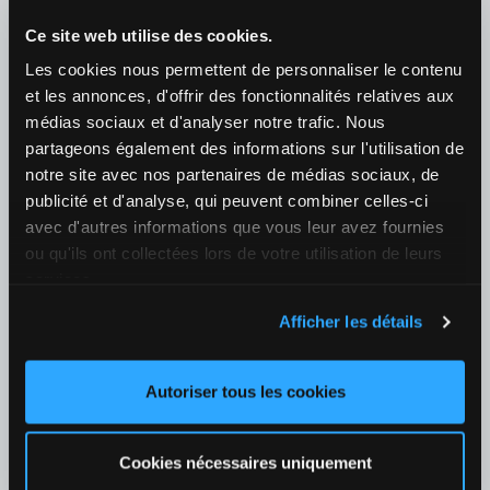
¿Quién ganará el partido?
Ce site web utilise des cookies.
1
2,87
2
1,35
+40
Les cookies nous permettent de personnaliser le contenu
et les annonces, d'offrir des fonctionnalités relatives aux
08/08 01:00
médias sociaux et d'analyser notre trafic. Nous
Casper Ruud (NOR) / Joao Fonseca (BRA)
partageons également des informations sur l'utilisation de
¿Quién ganará el partido?
notre site avec nos partenaires de médias sociaux, de
1
2,07
2
1,65
+40
publicité et d'analyse, qui peuvent combiner celles-ci
avec d'autres informations que vous leur avez fournies
07/08 18:30
ou qu'ils ont collectées lors de votre utilisation de leurs
services.
Tallon Griekspoor (NED) / Matteo Arnaldi (ITA)
¿Quién ganará el partido?
Afficher les détails
1
1,58
2
2,17
+39
Autoriser tous les cookies
07/08 19:40
Botic Van De Zandschulp (NED) / Hubert Hurkacz (POL)
¿Quién ganará el partido?
Cookies nécessaires uniquement
1
2,77
2
1,36
+39