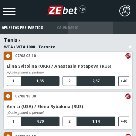
APUESTAS PRE-PARTIDO
CALENDARIO
Tenis
›
WTA
›
WTA 1000 - Toronto
07/08 03:10
Elina Svitolina (UKR) / Anastasia Potapova (RUS)
¿Quién ganará el partido?
1
1,35
2
2,87
+40
07/08 18:30
Ann Li (USA) / Elena Rybakina (RUS)
¿Quién ganará el partido?
1
4,70
2
1,14
+40