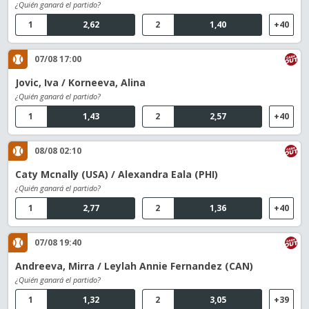
¿Quién ganará el partido?
1
2,62
2
1,40
+40
07/08 17:00
Jovic, Iva / Korneeva, Alina
¿Quién ganará el partido?
1
1,43
2
2,57
+40
08/08 02:10
Caty Mcnally (USA) / Alexandra Eala (PHI)
¿Quién ganará el partido?
1
2,77
2
1,36
+40
07/08 19:40
Andreeva, Mirra / Leylah Annie Fernandez (CAN)
¿Quién ganará el partido?
1
1,32
2
3,05
+39