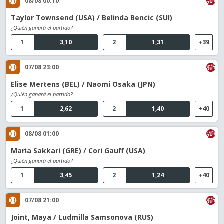
08/08 00:10
Taylor Townsend (USA) / Belinda Bencic (SUI)
¿Quién ganará el partido?
1
3,10
2
1,31
+39
07/08 23:00
Elise Mertens (BEL) / Naomi Osaka (JPN)
¿Quién ganará el partido?
1
2,62
2
1,40
+40
08/08 01:00
Maria Sakkari (GRE) / Cori Gauff (USA)
¿Quién ganará el partido?
1
3,45
2
1,24
+40
07/08 21:00
Joint, Maya / Ludmilla Samsonova (RUS)