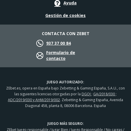
Ayuda
Gestión de cookies
CONTACTA CON ZEBET
937 37 00 84
Formulario de
contacto
JUEGO AUTORIZADO:
ZEbet.es, opera en España bajo Zebetting & Gaming España, S.A.U., con
las siguientes licencias otorgadas por la
DGOJ
:
GA/2018/030 ;
ADC/2019/030 y AHM/2019/002
. Zebetting & Gaming España, Avenida
Diagonal 458, planta 8, 08006 Barcelona. España
JUEGO MÁS SEGURO:
ZEbet Juego responsable
/
Jugar Bien
/
Juego Responsable
/
No caigas
/