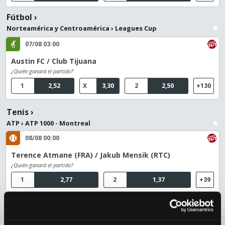
Fútbol
›
Norteamérica y Centroamérica
›
Leagues Cup
07/08 03:00
Austin FC / Club Tijuana
¿Quién ganará el partido?
1
2,52
X
3,30
2
2,50
+130
Tenis
›
ATP
›
ATP 1000 - Montreal
08/08 00:00
Terence Atmane (FRA) / Jakub Mensik (RTC)
¿Quién ganará el partido?
1
2,77
2
1,37
+39
07/08 18:30
Merida Aguilar, Daniel / Alex Michelsen (USA)