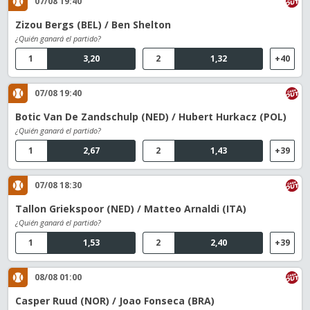
07/08 19:40
Zizou Bergs (BEL) / Ben Shelton
¿Quién ganará el partido?
1
3,20
2
1,32
+40
07/08 19:40
Botic Van De Zandschulp (NED) / Hubert Hurkacz (POL)
¿Quién ganará el partido?
1
2,67
2
1,43
+39
07/08 18:30
Tallon Griekspoor (NED) / Matteo Arnaldi (ITA)
¿Quién ganará el partido?
1
1,53
2
2,40
+39
08/08 01:00
Casper Ruud (NOR) / Joao Fonseca (BRA)