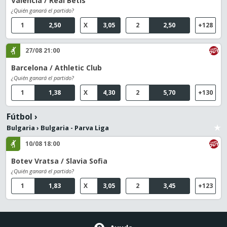
Valencia / Real Betis
¿Quién ganará el partido?
1
2,50
X
3,05
2
2,50
+128
27/08 21:00
Barcelona / Athletic Club
¿Quién ganará el partido?
1
1,38
X
4,30
2
5,70
+130
Fútbol
›
Bulgaria
›
Bulgaria - Parva Liga
10/08 18:00
Botev Vratsa / Slavia Sofia
¿Quién ganará el partido?
1
1,83
X
3,05
2
3,45
+123