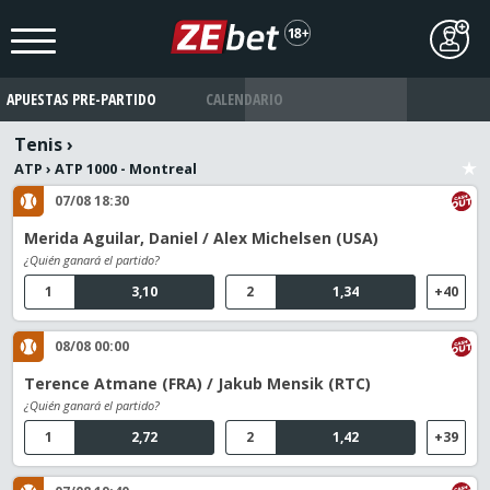
APUESTAS PRE-PARTIDO
CALENDARIO
Tenis
›
ATP
›
ATP 1000 - Montreal
07/08 18:30
Merida Aguilar, Daniel / Alex Michelsen (USA)
¿Quién ganará el partido?
1
3,10
2
1,34
+40
08/08 00:00
Terence Atmane (FRA) / Jakub Mensik (RTC)
¿Quién ganará el partido?
1
2,72
2
1,42
+39