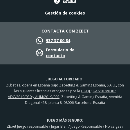
Ayuda
Gestión de cookies
CONTACTA CON ZEBET
937 37 00 84
Formulario de
contacto
JUEGO AUTORIZADO:
ZEbet.es, opera en España bajo Zebetting & Gaming España, S.A.U., con
las siguientes licencias otorgadas por la
DGOJ
:
GA/2018/030 ;
ADC/2019/030 y AHM/2019/002
. Zebetting & Gaming España, Avenida
Diagonal 458, planta 8, 08006 Barcelona. España
JUEGO MÁS SEGURO:
ZEbet Juego responsable
/
Jugar Bien
/
Juego Responsable
/
No caigas
/