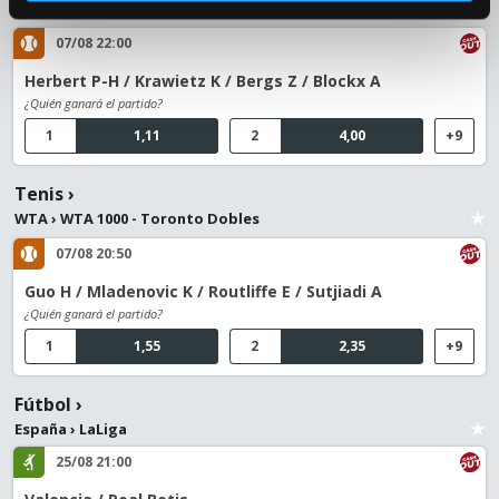
ATP
›
ATP 1000 - Montreal Dobles
07/08 22:00
Herbert P-H / Krawietz K / Bergs Z / Blockx A
¿Quién ganará el partido?
1
1,11
2
4,00
+9
Tenis
›
WTA
›
WTA 1000 - Toronto Dobles
07/08 20:50
Guo H / Mladenovic K / Routliffe E / Sutjiadi A
¿Quién ganará el partido?
1
1,55
2
2,35
+9
Fútbol
›
España
›
LaLiga
25/08 21:00