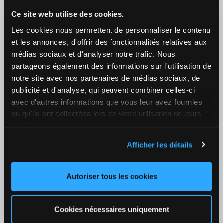
Ce site web utilise des cookies.
08/08 02:10
Les cookies nous permettent de personnaliser le contenu
Caty Mcnally (USA) / Alexandra Eala (PHI)
et les annonces, d'offrir des fonctionnalités relatives aux
¿Quién ganará el partido?
médias sociaux et d'analyser notre trafic. Nous
1
2,87
2
1,38
+40
partageons également des informations sur l'utilisation de
notre site avec nos partenaires de médias sociaux, de
08/08 01:00
publicité et d'analyse, qui peuvent combiner celles-ci
Maria Sakkari (GRE) / Cori Gauff (USA)
avec d'autres informations que vous leur avez fournies
¿Quién ganará el partido?
ou qu'ils ont collectées lors de votre utilisation de leurs
services.
1
3,65
2
1,25
+40
Afficher les détails
07/08 23:00
Elise Mertens (BEL) / Naomi Osaka (JPN)
Autoriser tous les cookies
¿Quién ganará el partido?
1
2,87
2
1,38
+39
Cookies nécessaires uniquement
Tenis
›