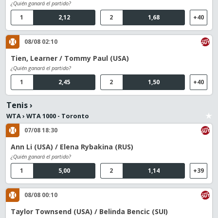
¿Quién ganará el partido?
1
2,12
2
1,68
+40
08/08 02:10
Tien, Learner / Tommy Paul (USA)
¿Quién ganará el partido?
1
2,45
2
1,50
+40
Tenis
›
WTA
›
WTA 1000 - Toronto
07/08 18:30
Ann Li (USA) / Elena Rybakina (RUS)
¿Quién ganará el partido?
1
5,00
2
1,14
+39
08/08 00:10
Taylor Townsend (USA) / Belinda Bencic (SUI)