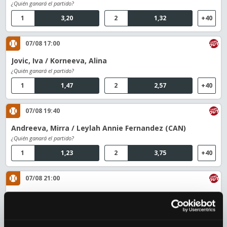
¿Quién ganará el partido?
1
3,20
2
1,32
+40
07/08 17:00
Jovic, Iva / Korneeva, Alina
¿Quién ganará el partido?
1
1,47
2
2,57
+40
07/08 19:40
Andreeva, Mirra / Leylah Annie Fernandez (CAN)
¿Quién ganará el partido?
1
1,23
2
3,75
+40
07/08 21:00
Joint, Maya / Ludmilla Samsonova (RUS)
¿Quién ganará el partido?
1
3,05
2
1,35
+40