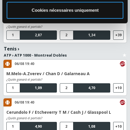
Cookies nécessaires uniquement
07/08 18:00
Taylor Townsend (USA) / Belinda Bencic (SUI)
¿Quién ganará el partido?
1
2,87
2
1,34
+39
Tenis
›
ATP
›
ATP 1000 - Montreal Dobles
06/08 19:40
M.Melo-A.Zverev / Chan D / Galarneau A
¿Quién ganará el partido?
1
1,09
2
4,70
+10
06/08 19:40
Cerundolo F / Etcheverry T M / Cash J / Glasspool L
¿Quién ganará el partido?
1
4,90
2
1,08
+10