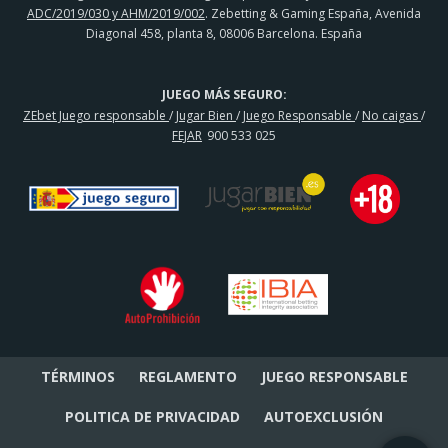
ADC/2019/030 y AHM/2019/002
. Zebetting & Gaming España, Avenida
Diagonal 458, planta 8, 08006 Barcelona. España
JUEGO MÁS SEGURO:
ZEbet Juego responsable
/
Jugar Bien
/
Juego Responsable
/
No caigas
/
FEJAR
900 533 025
TÉRMINOS
REGLAMENTO
JUEGO RESPONSABLE
POLITICA DE PRIVACIDAD
AUTOEXCLUSIÓN