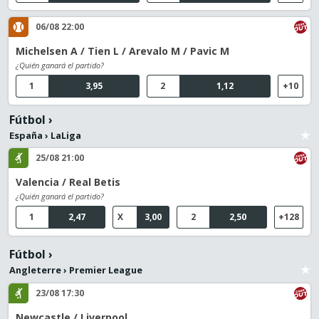
06/08 22:00
Michelsen A / Tien L / Arevalo M / Pavic M
¿Quién ganará el partido?
1
3,95
2
1,12
+10
Fútbol
›
España
›
LaLiga
25/08 21:00
Valencia / Real Betis
¿Quién ganará el partido?
1
2,47
X
3,00
2
2,50
+128
Fútbol
›
Angleterre
›
Premier League
23/08 17:30
Newcastle / Liverpool