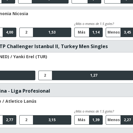
monia Nicosia
¿Más o menos de 1.5 goles?
4,00
2
1,53
Más
1,14
Menos
3,45
TP Challenger Istanbul II, Turkey Men Singles
NED) / Yanki Erel (TUR)
2
1,27
na - Liga Profesional
 / Atletico Lanús
¿Más o menos de 1.5 goles?
2,77
2
3,15
Más
1,39
Menos
2,27