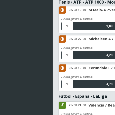
Tenis
›
ATP
›
ATP 1000 - Mo
M.Melo-A.Zver
06/08 19:40
¿Quién ganará el partido?
1
1,09
Michelsen A / 
06/08 22:00
¿Quién ganará el partido?
1
4,20
Cerundolo F / 
06/08 19:40
¿Quién ganará el partido?
1
4,70
Fútbol
›
España
›
LaLiga
Valencia / Rea
25/08 21:00
¿Quién ganará el partido?