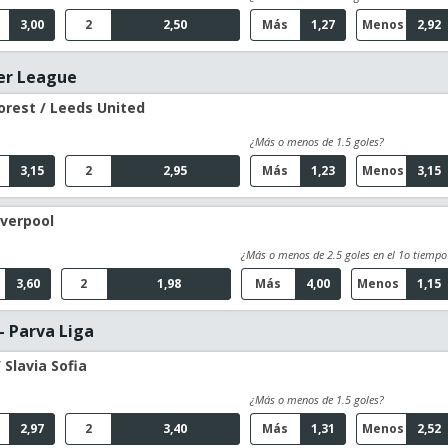
3,00
2
2,50
Más
1,27
Menos
2,92
er League
rest / Leeds United
¿Más o menos de 1.5 goles?
3,15
2
2,95
Más
1,23
Menos
3,15
iverpool
¿Más o menos de 2.5 goles en el 1o tiempo
3,60
2
1,98
Más
4,00
Menos
1,15
- Parva Liga
 Slavia Sofia
¿Más o menos de 1.5 goles?
2,97
2
3,40
Más
1,31
Menos
2,52