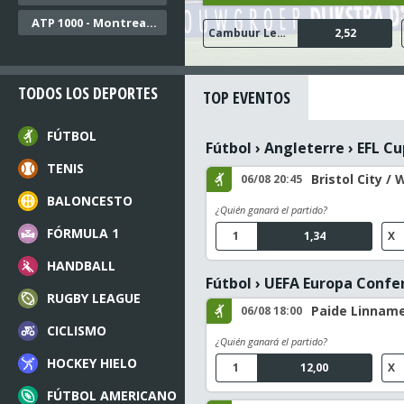
ATP 1000 - Montreal Dobles
FC Twente
Ajax
Cambuur Leeuwarden
N.E.C. Nijmegen
Go Ahead Eagles
1,05
1,16
2,52
1,45
1,68
TODOS LOS DEPORTES
TOP EVENTOS
FÚTBOL
Fútbol
›
Angleterre
›
EFL Cu
TENIS
Bristol City / 
06/08 20:45
BALONCESTO
¿Quién ganará el partido?
FÓRMULA 1
1
1,34
X
HANDBALL
Fútbol
›
UEFA Europa Confe
RUGBY LEAGUE
Paide Linname
06/08 18:00
CICLISMO
¿Quién ganará el partido?
HOCKEY HIELO
1
12,00
X
FÚTBOL AMERICANO