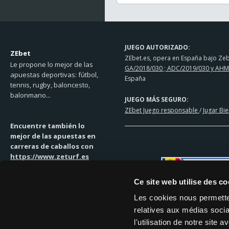
JUEGO AUTORIZADO:
ZEbet
ZEbet.es, opera en España bajo Zebe
Le propone lo mejor de las
GA/2018/030 ; ADC/2019/030 y AHM
apuestas deportivas: fútbol,
España
tennis, rugby, baloncesto,
balonmano...
JUEGO MÁS SEGURO:
ZEbet Juego responsable
/
Jugar Bi
Encuentre también lo
mejor de las apuestas en
carreras de caballos con
https://www.zeturf.es
Ce site web utilise des co
Les cookies nous permetten
relatives aux médias socia
SOLUCIONES DE PAGO
l'utilisation de notre site
MASTERCARD | VISA | TRANSFEREN