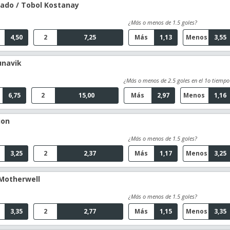
rado / Tobol Kostanay
¿Más o menos de 1.5 goles?
4,50
2
7,25
Más
1,13
Menos
3,55
unavik
¿Más o menos de 2.5 goles en el 1o tiempo
6,75
2
15,00
Más
2,97
Menos
1,16
ion
¿Más o menos de 1.5 goles?
3,25
2
2,37
Más
1,17
Menos
3,25
 Motherwell
¿Más o menos de 1.5 goles?
3,35
2
2,77
Más
1,15
Menos
3,35