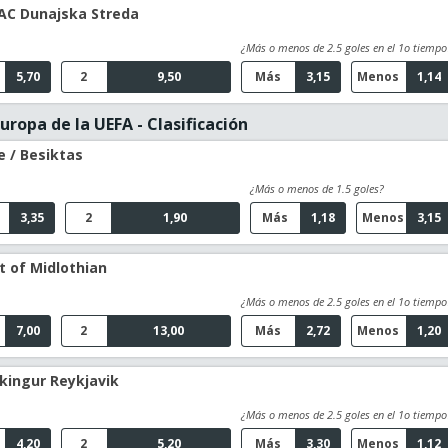
AC Dunajska Streda
¿Más o menos de 2.5 goles en el 1o tiempo
5,70
2
9,50
Más
3,15
Menos
1,14
uropa de la UEFA - Clasificación
e / Besiktas
¿Más o menos de 1.5 goles?
3,35
2
1,90
Más
1,18
Menos
3,15
t of Midlothian
¿Más o menos de 2.5 goles en el 1o tiempo
7,00
2
13,00
Más
2,72
Menos
1,20
ikingur Reykjavik
¿Más o menos de 2.5 goles en el 1o tiempo
4,20
2
5,20
Más
3,30
Menos
1,12