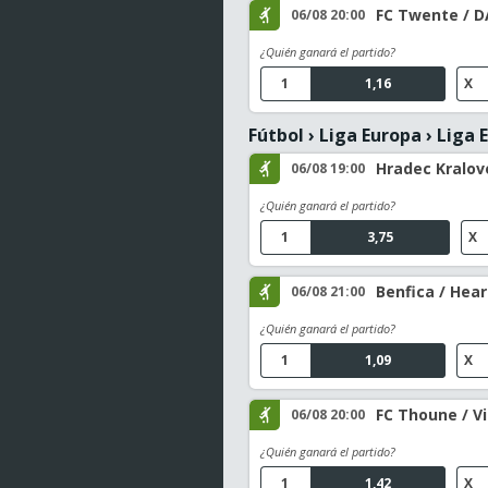
FC Twente / D
06/08 20:00
¿Quién ganará el partido?
1
1,16
X
Fútbol
›
Liga Europa
›
Liga E
Hradec Kralov
06/08 19:00
¿Quién ganará el partido?
1
3,75
X
Benfica / Hear
06/08 21:00
¿Quién ganará el partido?
1
1,09
X
FC Thoune / V
06/08 20:00
¿Quién ganará el partido?
1
1,42
X