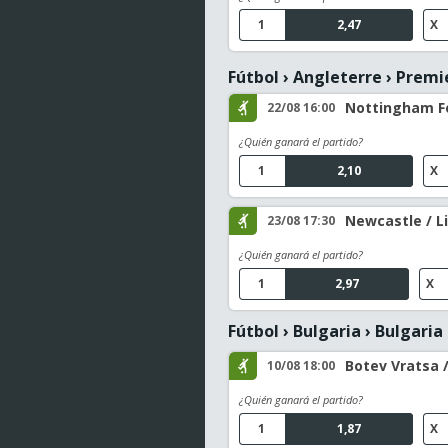
1
2,47
X
Fútbol
›
Angleterre
›
Premi
Nottingham Fo
22/08 16:00
¿Quién ganará el partido?
1
2,10
X
Newcastle / L
23/08 17:30
¿Quién ganará el partido?
1
2,97
X
Fútbol
›
Bulgaria
›
Bulgaria 
Botev Vratsa /
10/08 18:00
¿Quién ganará el partido?
1
1,87
X