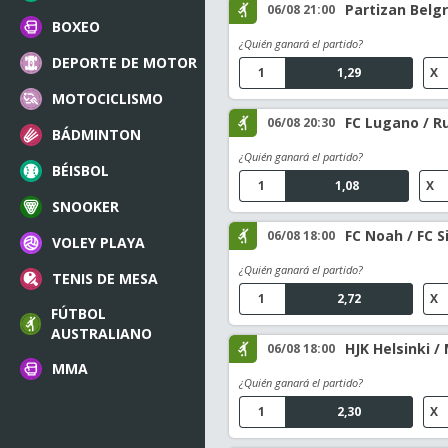
Partizan Belg
06/08 21:00
BOXEO
¿Quién ganará el partido?
DEPORTE DE MOTOR
1
1,29
X
MOTOCICLISMO
FC Lugano / R
06/08 20:30
BÁDMINTON
¿Quién ganará el partido?
BÉISBOL
1
1,08
X
SNOOKER
FC Noah / FC S
06/08 18:00
VOLEY PLAYA
¿Quién ganará el partido?
TENIS DE MESA
1
2,72
X
FÚTBOL
AUSTRALIANO
HJK Helsinki /
06/08 18:00
MMA
¿Quién ganará el partido?
1
2,30
X