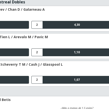
ntreal Dobles
ev / Chan D / Galarneau A
2
4,30
Tien L / Arevalo M / Pavic M
2
1,10
Etcheverry T M / Cash J / Glasspool L
2
1,07
l Betis
¿Más o menos de 1.5 goles?