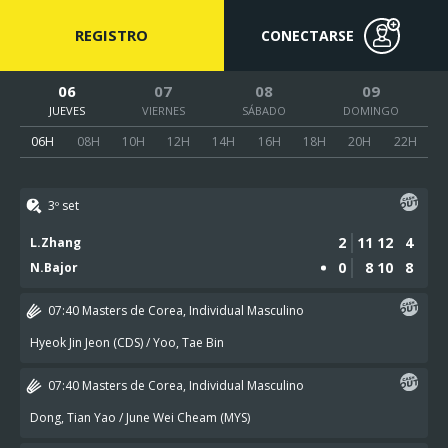
REGISTRO
CONECTARSE
06
07
08
09
JUEVES
VIERNES
SÁBADO
DOMINGO
06H
08H
10H
12H
14H
16H
18H
20H
22H
3º set
2
11
12
4
L.Zhang
0
8
10
9
N.Bajor
07:40
Masters de Corea, Individual Masculino
Hyeok Jin Jeon (CDS) / Yoo, Tae Bin
07:40
Masters de Corea, Individual Masculino
Dong, Tian Yao / June Wei Cheam (MYS)