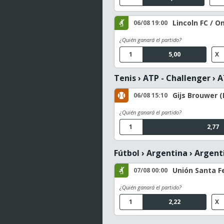
Lincoln FC / O
06/08 19:00
¿Quién ganará el partido?
1
5,00
X
Tenis
›
ATP - Challenger
›
A
Gijs Brouwer (
06/08 15:10
¿Quién ganará el partido?
1
2,77
Fútbol
›
Argentina
›
Argenti
Unión Santa Fe
07/08 00:00
¿Quién ganará el partido?
1
2,22
X