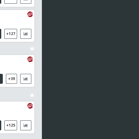
+127
+39
+125