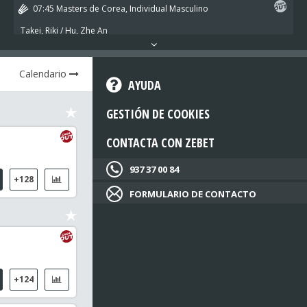
07:45
Masters de Corea, Individual Masculino
Takei, Riki / Hu, Zhe An
07:55
Masters de Corea, Individual Masculino
Calendario
EWE, Eogene / SU LI Yang (TPE)
AYUDA
GESTIÓN DE COOKIES
CONTACTA CON ZEBET
937 37 00 84
+128
FORMULARIO DE CONTACTO
+124