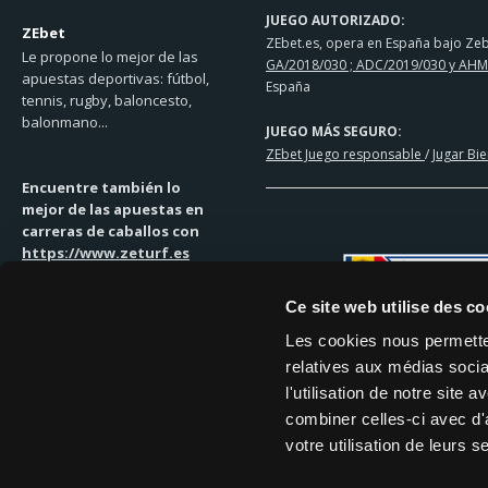
JUEGO AUTORIZADO:
ZEbet
ZEbet.es, opera en España bajo Zebe
Le propone lo mejor de las
GA/2018/030 ; ADC/2019/030 y AHM
apuestas deportivas: fútbol,
España
tennis, rugby, baloncesto,
balonmano...
JUEGO MÁS SEGURO:
ZEbet Juego responsable
/
Jugar Bi
Encuentre también lo
mejor de las apuestas en
carreras de caballos con
https://www.zeturf.es
Ce site web utilise des co
Les cookies nous permetten
relatives aux médias socia
SOLUCIONES DE PAGO
l'utilisation de notre site
MASTERCARD | VISA | TRANSFEREN
combiner celles-ci avec d'
votre utilisation de leurs s