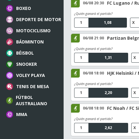
FC Lugano / R
06/08 20:30
BOXEO
¿Quién ganará el partido?
DEPORTE DE MOTOR
1
1,08
X
MOTOCICLISMO
Partizan Belg
06/08 21:00
BÁDMINTON
¿Quién ganará el partido?
BÉISBOL
1
1,31
X
SNOOKER
HJK Helsinki /
06/08 18:00
VOLEY PLAYA
¿Quién ganará el partido?
TENIS DE MESA
1
2,20
X
FÚTBOL
AUSTRALIANO
FC Noah / FC S
06/08 18:00
MMA
¿Quién ganará el partido?
1
2,62
X