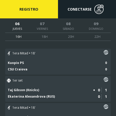
REGISTRO
CONECTARSE
06
07
08
09
JUEVES
VIERNES
SÁBADO
DOMINGO
16H
18H
20H
22H
1era Mitad
18
'
Kuopio PS
0
CSU Craiova
0
1er set
0
1
Taj Gibson (Knicks)
0
1
Ekaterina Alexandrova (RUS)
1era Mitad
18
'