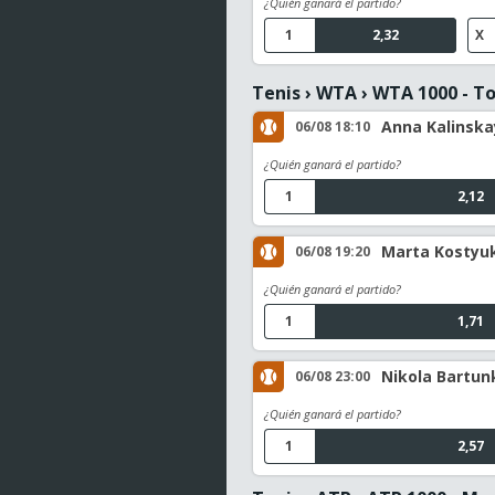
¿Quién ganará el partido?
1
2,32
X
Tenis
›
WTA
›
WTA 1000 - T
Anna Kalinskay
06/08 18:10
¿Quién ganará el partido?
1
2,12
Marta Kostyuk
06/08 19:20
¿Quién ganará el partido?
1
1,71
Nikola Bartun
06/08 23:00
¿Quién ganará el partido?
1
2,57