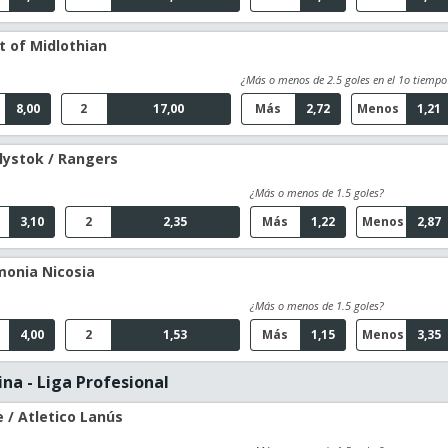
t of Midlothian
¿Más o menos de 2.5 goles en el 1o tiempo
8,00
2
17,00
Más
2,72
Menos
1,21
alystok / Rangers
¿Más o menos de 1.5 goles?
3,10
2
2,35
Más
1,22
Menos
2,87
monia Nicosia
¿Más o menos de 1.5 goles?
4,00
2
1,53
Más
1,15
Menos
3,35
na - Liga Profesional
 / Atletico Lanús