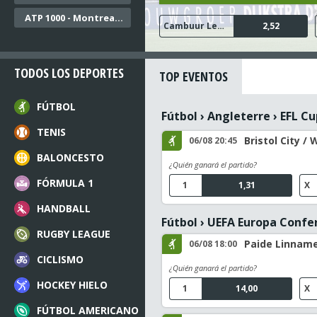
ATP 1000 - Montreal Dobles
FC Twente
Ajax
Cambuur Leeuwarden
N.E.C. Nijmegen
Go Ahead Eagles
1,04
1,16
2,52
1,48
1,68
TODOS LOS DEPORTES
TOP EVENTOS
FÚTBOL
Fútbol
›
Angleterre
›
EFL Cu
TENIS
Bristol City / 
06/08 20:45
BALONCESTO
¿Quién ganará el partido?
FÓRMULA 1
1
1,31
X
HANDBALL
Fútbol
›
UEFA Europa Confe
RUGBY LEAGUE
Paide Linname
06/08 18:00
CICLISMO
¿Quién ganará el partido?
HOCKEY HIELO
1
14,00
X
FÚTBOL AMERICANO