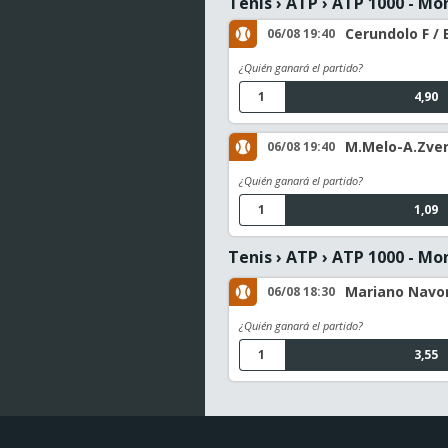
Tenis
›
ATP
›
ATP 1000 - Mo
Cerundolo F / 
06/08 19:40
¿Quién ganará el partido?
1
4,90
M.Melo-A.Zver
06/08 19:40
¿Quién ganará el partido?
1
1,09
Tenis
›
ATP
›
ATP 1000 - Mo
Mariano Navone
06/08 18:30
¿Quién ganará el partido?
1
3,55