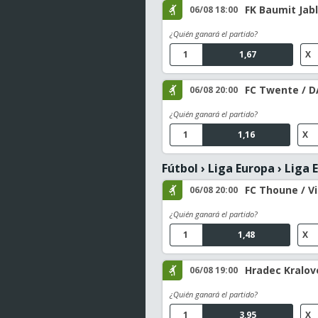
FK Baumit Jabl
06/08 18:00
¿Quién ganará el partido?
1
1,67
X
FC Twente / D
06/08 20:00
¿Quién ganará el partido?
1
1,16
X
Fútbol
›
Liga Europa
›
Liga E
FC Thoune / V
06/08 20:00
¿Quién ganará el partido?
1
1,48
X
Hradec Kralov
06/08 19:00
¿Quién ganará el partido?
1
3,95
X