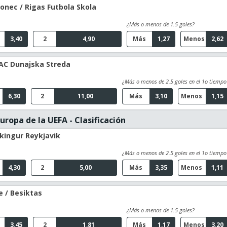
onec / Rigas Futbola Skola
¿Más o menos de 1.5 goles?
3,40
2
4,90
Más
1,27
Menos
2,62
AC Dunajska Streda
¿Más o menos de 2.5 goles en el 1o tiempo
6,30
2
11,00
Más
3,10
Menos
1,15
uropa de la UEFA - Clasificación
ikingur Reykjavik
¿Más o menos de 2.5 goles en el 1o tiempo
4,30
2
5,00
Más
3,35
Menos
1,11
e / Besiktas
¿Más o menos de 1.5 goles?
3,45
2
1,81
Más
1,17
Menos
3,20