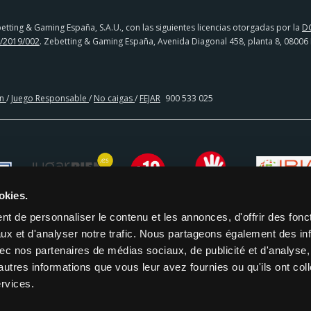
tting & Gaming España, S.A.U., con las siguientes licencias otorgadas por la
D
/2019/002
. Zebetting & Gaming España, Avenida Diagonal 458, planta 8, 08006
en
/
Juego Responsable
/
No caigas
/
FEJAR
900 533 025
okies.
t de personnaliser le contenu et les annonces, d'offrir des fonct
ux et d'analyser notre trafic. Nous partageons également des in
 avec nos partenaires de médias sociaux, de publicité et d'analyse
CIA BANCARIA | PAYSAFECARD
autres informations que vous leur avez fournies ou qu'ils ont col
ervices.