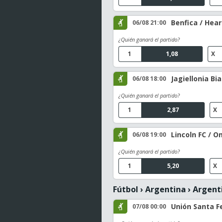
Benfica / Hear
06/08 21:00
¿Quién ganará el partido?
1
1,08
X
Jagiellonia Bi
06/08 18:00
¿Quién ganará el partido?
1
2,87
X
Lincoln FC / O
06/08 19:00
¿Quién ganará el partido?
1
5,20
X
Fútbol
›
Argentina
›
Argenti
Unión Santa Fe
07/08 00:00