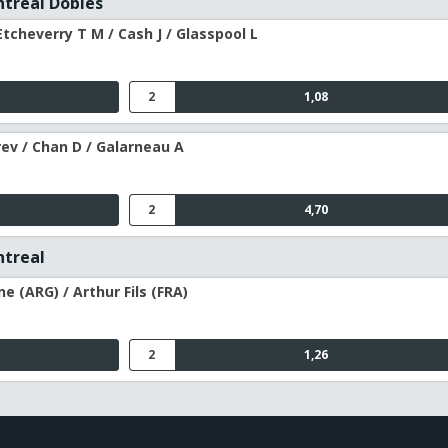
ntreal Dobles
Etcheverry T M / Cash J / Glasspool L
2
1,08
ev / Chan D / Galarneau A
2
4,70
ntreal
 (ARG) / Arthur Fils (FRA)
2
1,26