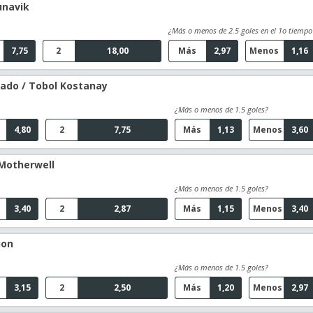
unavik
¿Más o menos de 2.5 goles en el 1o tiempo
7,75
2
18,00
Más
2,97
Menos
1,16
rado / Tobol Kostanay
¿Más o menos de 1.5 goles?
4,80
2
7,75
Más
1,13
Menos
3,60
 Motherwell
¿Más o menos de 1.5 goles?
3,40
2
2,87
Más
1,15
Menos
3,40
ion
¿Más o menos de 1.5 goles?
3,15
2
2,50
Más
1,20
Menos
2,97