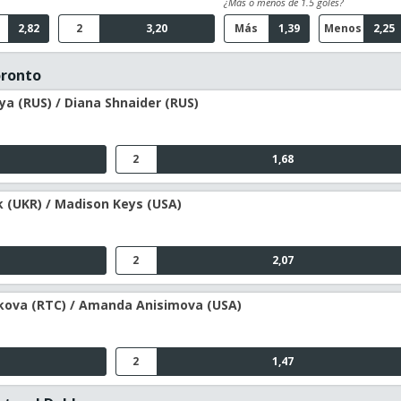
¿Más o menos de 1.5 goles?
2,82
2
3,20
Más
1,39
Menos
2,25
oronto
a (RUS) / Diana Shnaider (RUS)
2
1,68
 (UKR) / Madison Keys (USA)
2
2,07
kova (RTC) / Amanda Anisimova (USA)
2
1,47