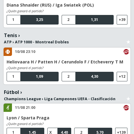
Diana Shnaider (RUS) / Iga Swiatek (POL)
¿Quién ganará el partido?
1
3,25
2
1,31
+39
Tenis
›
ATP
›
ATP 1000 - Montreal Dobles
10/08 23:10
Heliovaara H / Patten H / Cerundolo F / Etcheverry T M
¿Quién ganará el partido?
1
1,09
2
4,30
+12
Fútbol
›
Champions League
›
Liga Campeones UEFA - Clasificación
11/08 21:00
Lyon / Sparta Praga
¿Quién ganará el partido?
1
1,45
X
4,40
2
5,70
+139