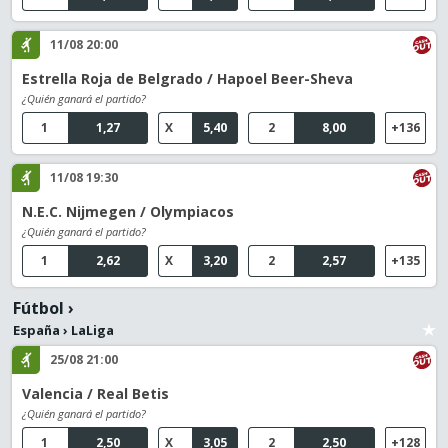
11/08 20:00
Estrella Roja de Belgrado / Hapoel Beer-Sheva
¿Quién ganará el partido?
1
1,27
X
5,40
2
8,00
+136
11/08 19:30
N.E.C. Nijmegen / Olympiacos
¿Quién ganará el partido?
1
2,62
X
3,20
2
2,57
+135
Fútbol
›
España
›
LaLiga
25/08 21:00
Valencia / Real Betis
¿Quién ganará el partido?
1
2,50
X
3,05
2
2,50
+128