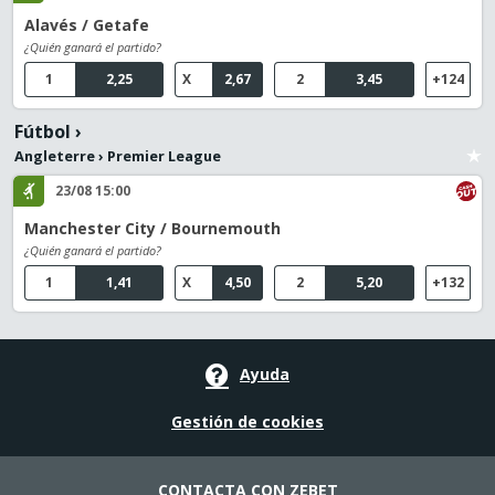
Alavés / Getafe
¿Quién ganará el partido?
1
2,25
X
2,67
2
3,45
+124
Fútbol
›
Angleterre
›
Premier League
23/08 15:00
Manchester City / Bournemouth
¿Quién ganará el partido?
1
1,41
X
4,50
2
5,20
+132
Ayuda
Gestión de cookies
CONTACTA CON ZEBET