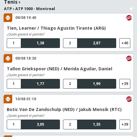
Tenis
›
ATP
›
ATP 1000 - Montreal
09/08 19:40
Tien, Learner / Thiago Agustin Tirante (ARG)
¿Quién ganará el partido?
1
1,38
2
2,87
+40
09/08 18:30
Tallon Griekspoor (NED) / Merida Aguilar, Daniel
¿Quién ganará el partido?
1
1,77
2
1,99
+39
10/08 01:10
Botic Van De Zandschulp (NED) / Jakub Mensik (RTC)
¿Quién ganará el partido?
1
3,05
2
1,35
+39