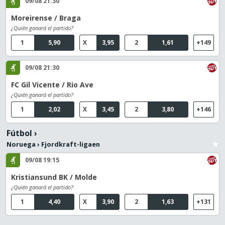
09/08 21:30
Moreirense / Braga
¿Quién ganará el partido?
1
5,90
X
3,95
2
1,61
+149
09/08 21:30
FC Gil Vicente / Rio Ave
¿Quién ganará el partido?
1
2,02
X
3,45
2
3,80
+146
Fútbol
›
Noruega
›
Fjordkraft-ligaen
09/08 19:15
Kristiansund BK / Molde
¿Quién ganará el partido?
1
4,40
X
3,90
2
1,63
+131