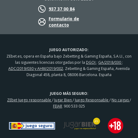
937 37 00 84
Formulario de
contacto
JUEGO AUTORIZADO:
ZEbet.es, opera en España bajo Zebetting & Gaming España, S.A.U., con
las siguientes licencias otorgadas por la
DGOJ
:
GA/2018/030 ;
ADC/2019/030 y AHM/2019/002
. Zebetting & Gaming España, Avenida
Diagonal 458, planta 8, 08006 Barcelona. España
JUEGO MÁS SEGURO:
ZEbet Juego responsable
/
Jugar Bien
/
Juego Responsable
/
No caigas
/
FEJAR
900 533 025