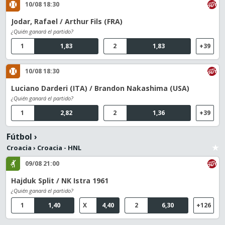
10/08 18:30
Jodar, Rafael / Arthur Fils (FRA)
¿Quién ganará el partido?
1
1,83
2
1,83
+39
10/08 18:30
Luciano Darderi (ITA) / Brandon Nakashima (USA)
¿Quién ganará el partido?
1
2,82
2
1,36
+39
Fútbol
›
Croacia
›
Croacia - HNL
09/08 21:00
Hajduk Split / NK Istra 1961
¿Quién ganará el partido?
1
1,40
X
4,40
2
6,30
+126