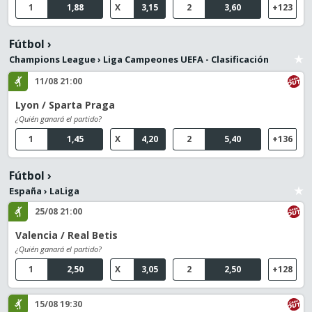
1
1,88
X
3,15
2
3,60
+123
Fútbol
›
Champions League
›
Liga Campeones UEFA - Clasificación
11/08 21:00
Lyon / Sparta Praga
¿Quién ganará el partido?
1
1,45
X
4,20
2
5,40
+136
Fútbol
›
España
›
LaLiga
25/08 21:00
Valencia / Real Betis
¿Quién ganará el partido?
1
2,50
X
3,05
2
2,50
+128
15/08 19:30