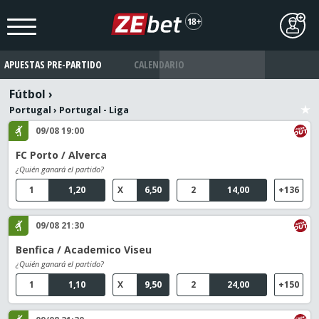
APUESTAS PRE-PARTIDO
CALENDARIO
Fútbol
›
Portugal
›
Portugal - Liga
09/08 19:00
FC Porto / Alverca
¿Quién ganará el partido?
1
1,20
X
6,50
2
14,00
+136
09/08 21:30
Benfica / Academico Viseu
¿Quién ganará el partido?
1
1,10
X
9,50
2
24,00
+150