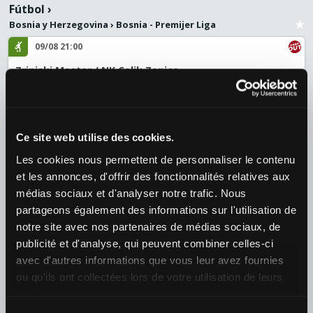
Fútbol
›
Bosnia y Herzegovina
›
Bosnia - Premijer Liga
09/08 21:00
Zrinjski Mostar / NK Celik Zenica
¿Quién ganará el partido?
1
1,27
X
4,70
2
9,25
+118
Ce site web utilise des cookies.
Tenis
›
WTA
›
WTA 1000 - Toronto Dobles
Les cookies nous permettent de personnaliser le contenu
et les annonces, d'offrir des fonctionnalités relatives aux
09/08 23:10
médias sociaux et d'analyser notre trafic. Nous
Hsieh S / Ostapenko J / Li A / Tauson C
partageons également des informations sur l'utilisation de
¿Quién ganará el partido?
notre site avec nos partenaires de médias sociaux, de
1
1,20
2
4,10
+12
publicité et d'analyse, qui peuvent combiner celles-ci
avec d'autres informations que vous leur avez fournies
Fútbol
›
ou qu'ils ont collectées lors de votre utilisation de leurs
Argentina
›
Argentina - Liga Profesional
services.
09/08 22:45