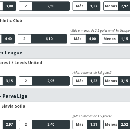
3,00
2
2,50
Más
1,27
Menos
2,92
hletic Club
¿Más o menos de 2.5 goles en el 1o tiempo
4,40
2
6,10
Más
4,00
Menos
1,15
er League
rest / Leeds United
¿Más o menos de 1.5 goles?
3,15
2
2,95
Más
1,23
Menos
3,15
- Parva Liga
 Slavia Sofia
¿Más o menos de 1.5 goles?
2,97
2
3,40
Más
1,31
Menos
2,52