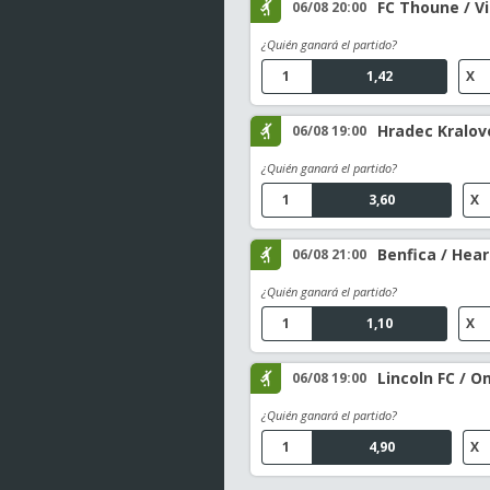
FC Thoune / V
06/08 20:00
¿Quién ganará el partido?
1
1,42
X
Hradec Kralov
06/08 19:00
¿Quién ganará el partido?
1
3,60
X
Benfica / Hear
06/08 21:00
¿Quién ganará el partido?
1
1,10
X
Lincoln FC / O
06/08 19:00
¿Quién ganará el partido?
1
4,90
X