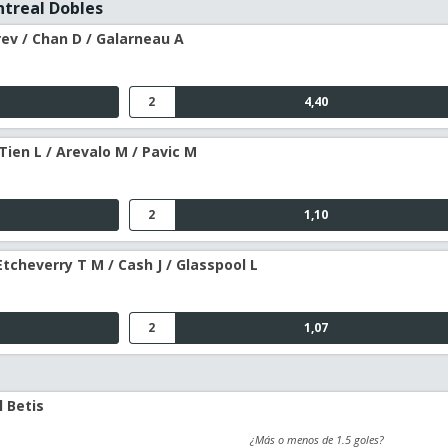
ntreal Dobles
ev / Chan D / Galarneau A
2
4,40
Tien L / Arevalo M / Pavic M
2
1,10
Etcheverry T M / Cash J / Glasspool L
2
1,07
l Betis
¿Más o menos de 1.5 goles?