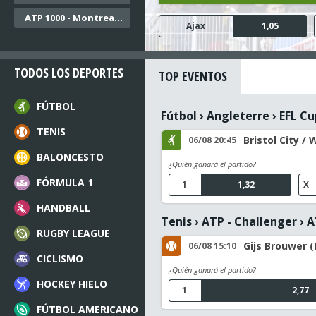
ATP 1000 - Montreal Dobles
FC Twente
Ajax
Cambuur Leeuwarden
N.E.C. Nijmegen
Go Ahead Eagles
1,05
1,17
2,52
1,45
1,68
TODOS LOS DEPORTES
TOP EVENTOS
FÚTBOL
Fútbol
›
Angleterre
›
EFL Cu
TENIS
Bristol City / 
06/08 20:45
BALONCESTO
¿Quién ganará el partido?
FÓRMULA 1
1
1,32
X
HANDBALL
Tenis
›
ATP - Challenger
›
A
RUGBY LEAGUE
Gijs Brouwer (
06/08 15:10
CICLISMO
¿Quién ganará el partido?
HOCKEY HIELO
1
2,77
FÚTBOL AMERICANO