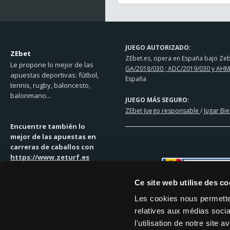
JUEGO AUTORIZADO:
ZEbet
ZEbet.es, opera en España bajo Zebe
Le propone lo mejor de las
GA/2018/030 ; ADC/2019/030 y AHM
apuestas deportivas: fútbol,
España
tennis, rugby, baloncesto,
balonmano...
JUEGO MÁS SEGURO:
ZEbet Juego responsable
/
Jugar Bi
Encuentre también lo
mejor de las apuestas en
carreras de caballos con
https://www.zeturf.es
Ce site web utilise des co
Les cookies nous permetten
relatives aux médias socia
SOLUCIONES DE PAGO
l'utilisation de notre site
MASTERCARD | VISA | TRANSFEREN