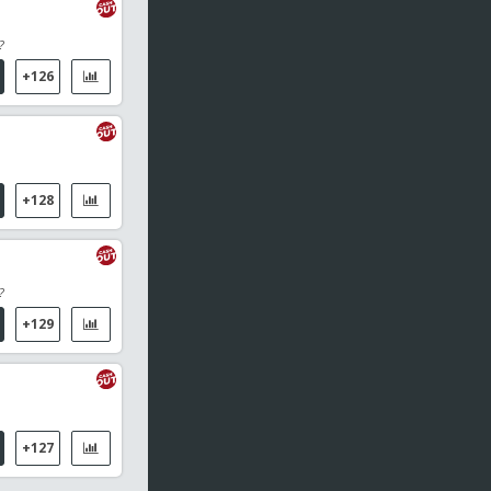
05:15
Masters de Corea, Individual Femenino
?
Kim, Min Sun / Baruah, Isharani
+126
05:25
Masters de Corea, Individual Femenino
Sharma, Tanvi / Valishetty, Shriyanshi
+128
05:25
Masters de Corea, Individual Masculino
Wang, Po-Wei / Park, Sang Yong
05:40
WTT Champions Yokohama, MS
?
Simon Gauzy / Chen, Yuanyu
+129
05:40
Masters de Corea, Individual Femenino
Santhosh Ramraj, Rakshitha Sree / Suizu, Manami
05:40
Masters de Corea, Individual Masculino
+127
Hyeok Jin Jeon (CDS) / Yoo, Tae Bin