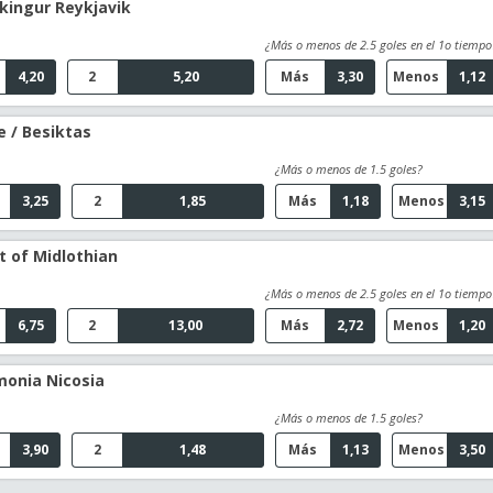
ikingur Reykjavik
¿Más o menos de 2.5 goles en el 1o tiempo
4,20
2
5,20
Más
3,30
Menos
1,12
e / Besiktas
¿Más o menos de 1.5 goles?
3,25
2
1,85
Más
1,18
Menos
3,15
t of Midlothian
¿Más o menos de 2.5 goles en el 1o tiempo
6,75
2
13,00
Más
2,72
Menos
1,20
monia Nicosia
¿Más o menos de 1.5 goles?
3,90
2
1,48
Más
1,13
Menos
3,50