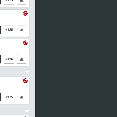
+125
04:25
Masters de Corea, Individual Femenino
Kim, Ga Ram / Xu, Wen Jing
04:30
Leagues Cup
+125
Los Angeles FC / Guadalajara Chivas
04:35
Masters de Corea, Individual Masculino
Okimoto, Yudai / Sun, Chao
+126
04:50
WTT Champions Yokohama, MS
Xiang, Peng / Vladimir Sidorenko
05:00
Masters de Corea, Individual Femenino
Ashmita Chaliha (IND) / Kim, Min Ji
+125
05:15
WTT Champions Yokohama, WS
Liu, Yangzi / Yeh, Yi-Tian