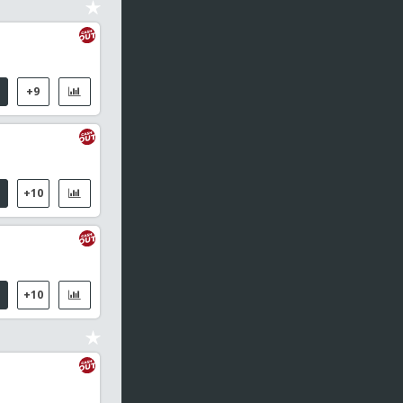
05:50
Masters de Corea, Individual Femenino
Singh, Mansi / Han, Qian Xi
+9
05:50
Masters de Corea, Individual Masculino
Zhu, Xuan Chen / Dubovenko, Daniil
+10
+10