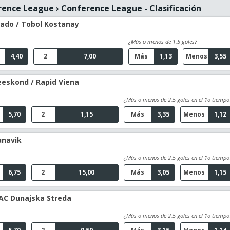
rence League
›
Conference League - Clasificación
rado / Tobol Kostanay
¿Más o menos de 1.5 goles?
4,40
2
7,00
Más
1,13
Menos
3,55
eskond / Rapid Viena
¿Más o menos de 2.5 goles en el 1o tiempo
5,70
2
1,15
Más
3,35
Menos
1,12
unavik
¿Más o menos de 2.5 goles en el 1o tiempo
6,75
2
15,00
Más
3,05
Menos
1,15
AC Dunajska Streda
¿Más o menos de 2.5 goles en el 1o tiempo