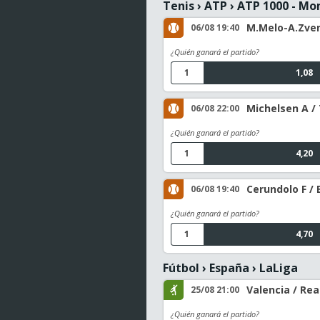
Tenis
›
ATP
›
ATP 1000 - Mo
M.Melo-A.Zver
06/08 19:40
¿Quién ganará el partido?
1
1,08
Michelsen A / 
06/08 22:00
¿Quién ganará el partido?
1
4,20
Cerundolo F / 
06/08 19:40
¿Quién ganará el partido?
1
4,70
Fútbol
›
España
›
LaLiga
Valencia / Rea
25/08 21:00
¿Quién ganará el partido?