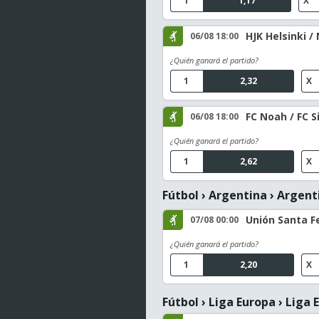
1
1,17
X
HJK Helsinki /
06/08 18:00
¿Quién ganará el partido?
1
2,32
X
FC Noah / FC S
06/08 18:00
¿Quién ganará el partido?
1
2,62
X
Fútbol
›
Argentina
›
Argenti
Unión Santa Fe
07/08 00:00
¿Quién ganará el partido?
1
2,20
X
Fútbol
›
Liga Europa
›
Liga E