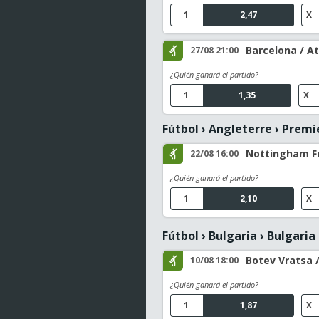
1
2,47
X
Barcelona / At
27/08 21:00
¿Quién ganará el partido?
1
1,35
X
Fútbol
›
Angleterre
›
Premi
Nottingham Fo
22/08 16:00
¿Quién ganará el partido?
1
2,10
X
Fútbol
›
Bulgaria
›
Bulgaria 
Botev Vratsa /
10/08 18:00
¿Quién ganará el partido?
1
1,87
X