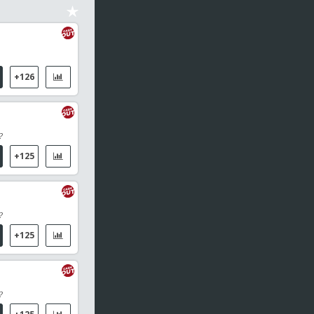
Pittsburgh Pirates
2
2do Set
15
1
5
A.Parks
0
6
4
Alexandra Eala (PHI)
+126
Segundo break
48
33
15
Chicago Sky
?
38
19
19
Los Angeles Sparks
+125
04:10
Leagues Cup
Deportivo Toluca / Seattle Sounders
?
04:10
Masters de Corea, Dobles Mixtos
+125
Chen T J / San C / Wu H-Y / Yang C Y
04:25
WTT Champions Yokohama, WS
?
Satsuki Odo (JAP) / Hursey, Anna