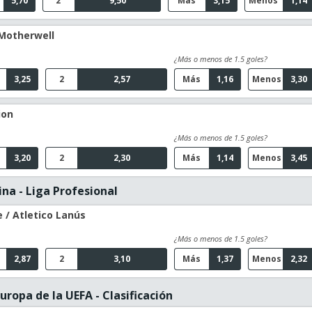
5,70
2
9,50
Más
3,15
Menos
1,14
 Motherwell
¿Más o menos de 1.5 goles?
3,25
2
2,57
Más
1,16
Menos
3,30
ion
¿Más o menos de 1.5 goles?
3,20
2
2,30
Más
1,14
Menos
3,45
na - Liga Profesional
 / Atletico Lanús
¿Más o menos de 1.5 goles?
2,87
2
3,10
Más
1,37
Menos
2,32
uropa de la UEFA - Clasificación