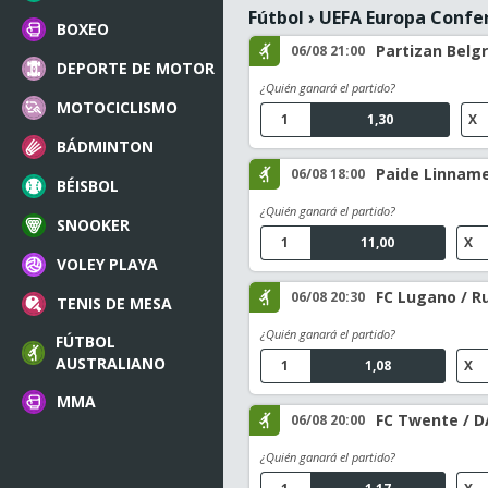
Fútbol
›
UEFA Europa Confe
BOXEO
Partizan Belg
06/08 21:00
DEPORTE DE MOTOR
¿Quién ganará el partido?
MOTOCICLISMO
1
1,30
X
BÁDMINTON
Paide Linname
06/08 18:00
BÉISBOL
¿Quién ganará el partido?
SNOOKER
1
11,00
X
VOLEY PLAYA
FC Lugano / R
06/08 20:30
TENIS DE MESA
¿Quién ganará el partido?
FÚTBOL
AUSTRALIANO
1
1,08
X
MMA
FC Twente / D
06/08 20:00
¿Quién ganará el partido?