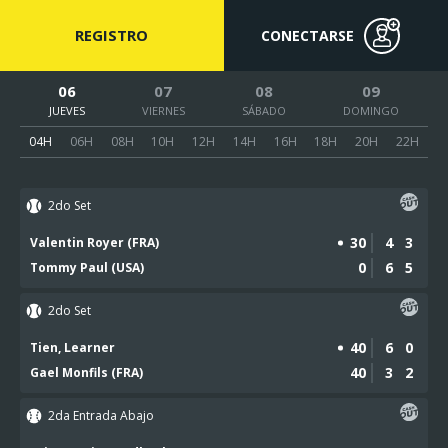
REGISTRO
CONECTARSE
06
07
08
09
JUEVES
VIERNES
SÁBADO
DOMINGO
04H
06H
08H
10H
12H
14H
16H
18H
20H
22H
2do Set
30
4
3
Valentin Royer (FRA)
0
6
5
Tommy Paul (USA)
2do Set
40
6
0
Tien, Learner
40
3
2
Gael Monfils (FRA)
2da Entrada Abajo