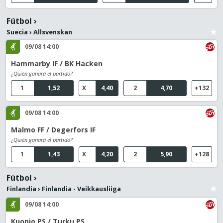
Fútbol
›
Suecia
›
Allsvenskan
09/08 14:00
Hammarby IF / BK Hacken
¿Quién ganará el partido?
1
1,52
X
4,40
2
4,70
+132
09/08 14:00
Malmo FF / Degerfors IF
¿Quién ganará el partido?
1
1,43
X
4,20
2
5,90
+128
Fútbol
›
Finlandia
›
Finlandia - Veikkausliiga
09/08 14:00
Kuopio PS / Turku PS