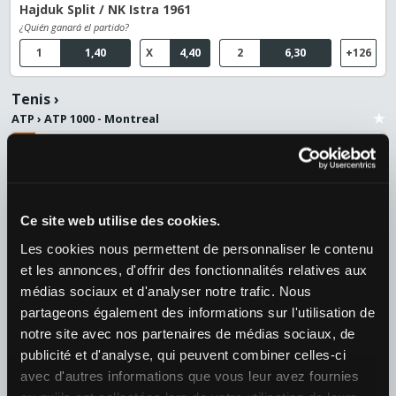
Hajduk Split / NK Istra 1961
¿Quién ganará el partido?
1
1,40
X
4,40
2
6,30
+126
Tenis
›
ATP
›
ATP 1000 - Montreal
09/08 19:40
Tien, Learner / Thiago Agustin Tirante (ARG)
¿Quién ganará el partido?
1
1,39
2
2,82
+39
Ce site web utilise des cookies.
Les cookies nous permettent de personnaliser le contenu
09/08 18:30
et les annonces, d'offrir des fonctionnalités relatives aux
médias sociaux et d'analyser notre trafic. Nous
Tallon Griekspoor (NED) / Merida Aguilar, Daniel
¿Quién ganará el partido?
partageons également des informations sur l'utilisation de
notre site avec nos partenaires de médias sociaux, de
1
1,77
2
1,99
+39
publicité et d'analyse, qui peuvent combiner celles-ci
avec d'autres informations que vous leur avez fournies
10/08 01:10