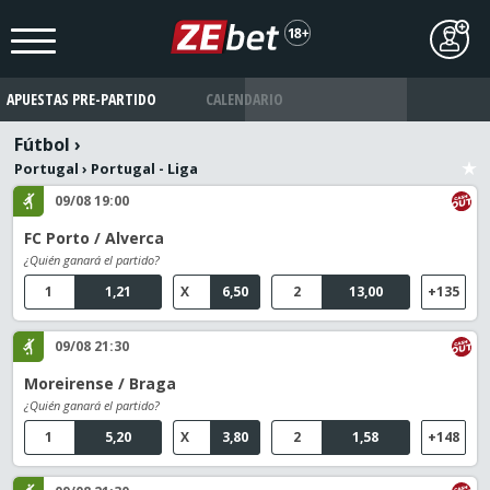
APUESTAS PRE-PARTIDO
CALENDARIO
Fútbol
›
Portugal
›
Portugal - Liga
09/08 19:00
FC Porto / Alverca
¿Quién ganará el partido?
1
1,21
X
6,50
2
13,00
+135
09/08 21:30
Moreirense / Braga
¿Quién ganará el partido?
1
5,20
X
3,80
2
1,58
+148