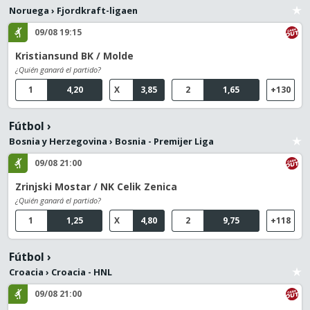
Noruega
›
Fjordkraft-ligaen
09/08 19:15
Kristiansund BK / Molde
¿Quién ganará el partido?
1
4,20
X
3,85
2
1,65
+130
Fútbol
›
Bosnia y Herzegovina
›
Bosnia - Premijer Liga
09/08 21:00
Zrinjski Mostar / NK Celik Zenica
¿Quién ganará el partido?
1
1,25
X
4,80
2
9,75
+118
Fútbol
›
Croacia
›
Croacia - HNL
09/08 21:00