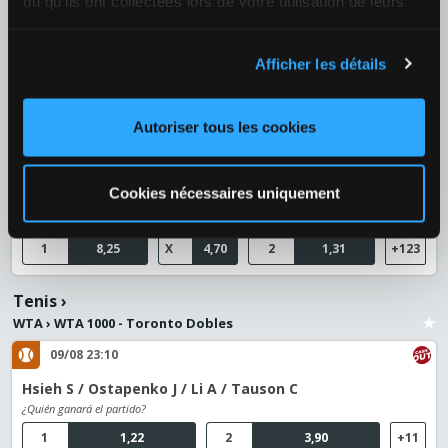
ou qu'ils ont collectées lors de votre utilisation de leurs
Botic Van De Zandschulp (NED) / Jakub Mensik (RTC)
services.
¿Quién ganará el partido?
Afficher les détails
1
3,05
2
1,35
+40
Fútbol
›
Autoriser tous les cookies
Ucrania
›
Ucrania - Premier Liga
09/08 17:00
Cookies nécessaires uniquement
Veres Rivne / Dynamo Kiev
¿Quién ganará el partido?
1
8,25
X
4,70
2
1,31
+123
Tenis
›
WTA
›
WTA 1000 - Toronto Dobles
09/08 23:10
Hsieh S / Ostapenko J / Li A / Tauson C
¿Quién ganará el partido?
1
1,22
2
3,90
+11