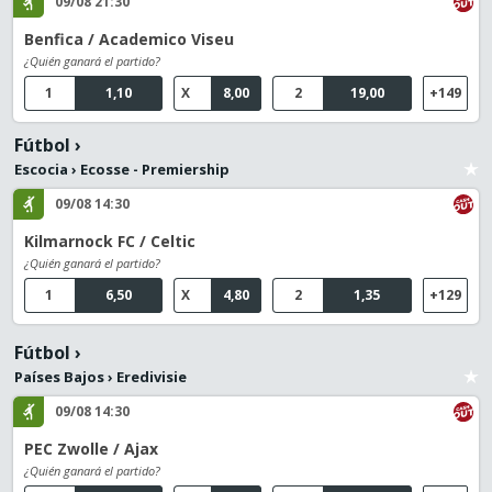
09/08 21:30
Benfica / Academico Viseu
¿Quién ganará el partido?
1
1,10
X
8,00
2
19,00
+149
Fútbol
›
Escocia
›
Ecosse - Premiership
09/08 14:30
Kilmarnock FC / Celtic
¿Quién ganará el partido?
1
6,50
X
4,80
2
1,35
+129
Fútbol
›
Países Bajos
›
Eredivisie
09/08 14:30
PEC Zwolle / Ajax
¿Quién ganará el partido?