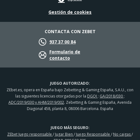
Gestión de cookies
CONTACTA CON ZEBET
937 37 00 84
Formulario de
contacto
JUEGO AUTORIZADO:
ZEbet.es, opera en España bajo Zebetting & Gaming España, S.A.U., con
las siguientes licencias otorgadas por la
DGOJ
:
GA/2018/030 ;
ADC/2019/030 y AHM/2019/002
. Zebetting & Gaming España, Avenida
Diagonal 458, planta 8, 08006 Barcelona. España
JUEGO MÁS SEGURO:
ZEbet Juego responsable
/
Jugar Bien
/
Juego Responsable
/
No caigas
/