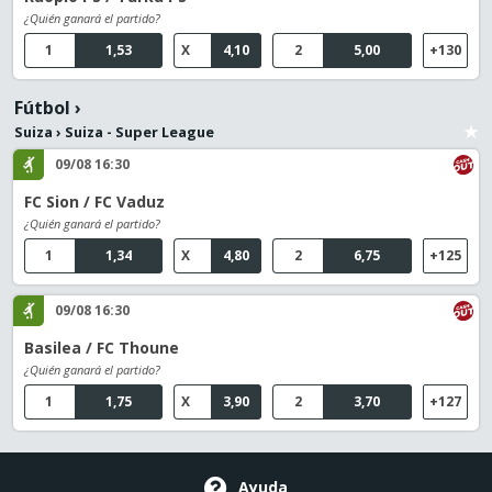
¿Quién ganará el partido?
1
1,53
X
4,10
2
5,00
+130
Fútbol
›
Suiza
›
Suiza - Super League
09/08 16:30
FC Sion / FC Vaduz
¿Quién ganará el partido?
1
1,34
X
4,80
2
6,75
+125
09/08 16:30
Basilea / FC Thoune
¿Quién ganará el partido?
1
1,75
X
3,90
2
3,70
+127
Ayuda