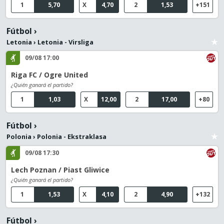
1
5,70
X
4,70
2
1,53
+151
Fútbol
›
Letonia
›
Letonia - Virsliga
09/08 17:00
Riga FC / Ogre United
¿Quién ganará el partido?
1
1,03
X
12,00
2
17,00
+80
Fútbol
›
Polonia
›
Polonia - Ekstraklasa
09/08 17:30
Lech Poznan / Piast Gliwice
¿Quién ganará el partido?
1
1,53
X
4,10
2
4,90
+132
Fútbol
›