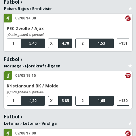
Fútbol
›
Países Bajos
›
Eredivisie
09/08 14:30
PEC Zwolle / Ajax
¿Quién ganará el partido?
1
5,40
X
4,70
2
1,53
+151
Fútbol
›
Noruega
›
Fjordkraft-ligaen
09/08 19:15
Kristiansund BK / Molde
¿Quién ganará el partido?
1
4,20
X
3,85
2
1,65
+130
Fútbol
›
Letonia
›
Letonia - Virsliga
09/08 17:00