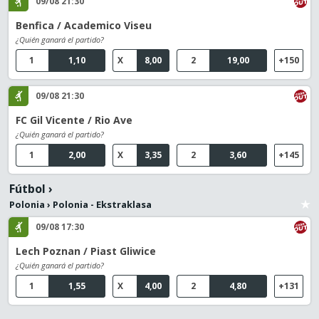
09/08 21:30
Benfica / Academico Viseu
¿Quién ganará el partido?
1
1,10
X
8,00
2
19,00
+150
09/08 21:30
FC Gil Vicente / Rio Ave
¿Quién ganará el partido?
1
2,00
X
3,35
2
3,60
+145
Fútbol
›
Polonia
›
Polonia - Ekstraklasa
09/08 17:30
Lech Poznan / Piast Gliwice
¿Quién ganará el partido?
1
1,55
X
4,00
2
4,80
+131