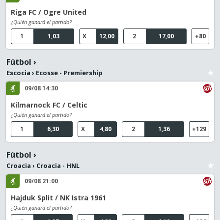
Riga FC / Ogre United
¿Quién ganará el partido?
1
1,03
X
12,00
2
17,00
+80
Fútbol
›
Escocia
›
Ecosse - Premiership
09/08 14:30
Kilmarnock FC / Celtic
¿Quién ganará el partido?
1
6,30
X
4,80
2
1,36
+129
Fútbol
›
Croacia
›
Croacia - HNL
09/08 21:00
Hajduk Split / NK Istra 1961
¿Quién ganará el partido?