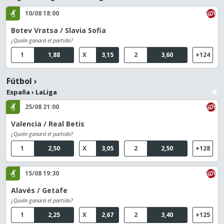
10/08 18:00
Botev Vratsa / Slavia Sofia
¿Quién ganará el partido?
1
1,88
X
3,15
2
3,60
+124
Fútbol
›
España
›
LaLiga
25/08 21:00
Valencia / Real Betis
¿Quién ganará el partido?
1
2,50
X
3,05
2
2,50
+128
15/08 19:30
Alavés / Getafe
¿Quién ganará el partido?
1
2,25
X
2,67
2
3,40
+125