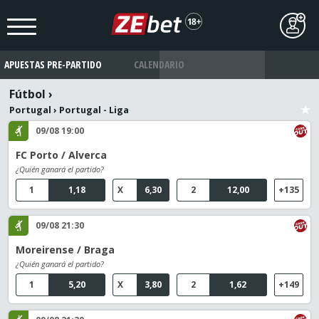
APUESTAS PRE-PARTIDO
CALENDARIO
Fútbol
›
Portugal
›
Portugal - Liga
09/08 19:00
FC Porto / Alverca
¿Quién ganará el partido?
1
1,18
X
6,30
2
12,00
+135
09/08 21:30
Moreirense / Braga
¿Quién ganará el partido?
1
5,20
X
3,80
2
1,62
+149