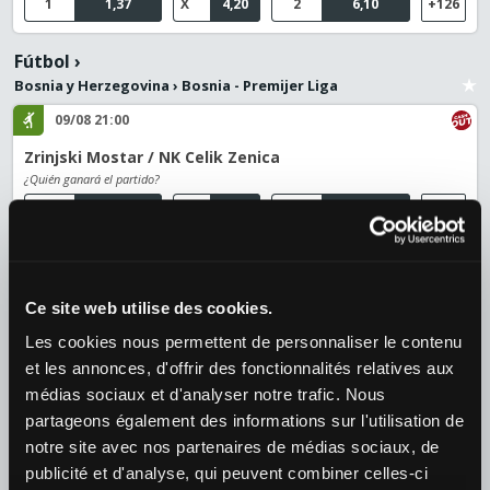
1
1,37
X
4,20
2
6,10
+126
Fútbol
›
Bosnia y Herzegovina
›
Bosnia - Premijer Liga
09/08 21:00
Zrinjski Mostar / NK Celik Zenica
¿Quién ganará el partido?
1
1,24
X
4,30
2
9,75
+118
Fútbol
›
Suecia
›
Allsvenskan
Ce site web utilise des cookies.
09/08 14:00
Les cookies nous permettent de personnaliser le contenu
Hammarby IF / BK Hacken
et les annonces, d'offrir des fonctionnalités relatives aux
¿Quién ganará el partido?
médias sociaux et d'analyser notre trafic. Nous
1
1,50
X
4,40
2
4,80
+132
partageons également des informations sur l'utilisation de
notre site avec nos partenaires de médias sociaux, de
09/08 14:00
publicité et d'analyse, qui peuvent combiner celles-ci