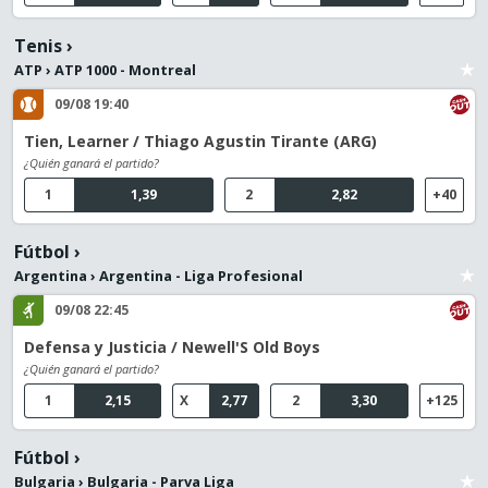
Tenis
›
ATP
›
ATP 1000 - Montreal
09/08 19:40
Tien, Learner / Thiago Agustin Tirante (ARG)
¿Quién ganará el partido?
1
1,39
2
2,82
+40
Fútbol
›
Argentina
›
Argentina - Liga Profesional
09/08 22:45
Defensa y Justicia / Newell'S Old Boys
¿Quién ganará el partido?
1
2,15
X
2,77
2
3,30
+125
Fútbol
›
Bulgaria
›
Bulgaria - Parva Liga