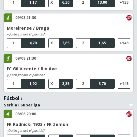
1
1,17
X
6,30
2
13,00
+135
09/08 21:30
Moreirense / Braga
¿Quién ganará el partido?
1
4,70
X
3,65
2
1,65
+148
09/08 21:30
FC Gil Vicente / Rio Ave
¿Quién ganará el partido?
1
1,92
X
3,35
2
3,70
+145
Fútbol
›
Serbia
›
Superliga
08/08 20:00
FK Radnicki 1923 / FK Zemun
¿Quién ganará el partido?