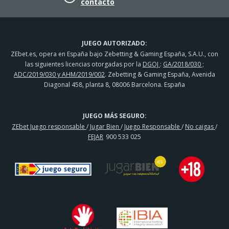
contacto
JUEGO AUTORIZADO:
ZEbet.es, opera en España bajo Zebetting & Gaming España, S.A.U., con
las siguientes licencias otorgadas por la
DGOJ
:
GA/2018/030 ;
ADC/2019/030 y AHM/2019/002
. Zebetting & Gaming España, Avenida
Diagonal 458, planta 8, 08006 Barcelona. España
JUEGO MÁS SEGURO:
ZEbet Juego responsable
/
Jugar Bien
/
Juego Responsable
/
No caigas
/
FEJAR
900 533 025