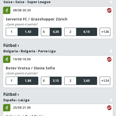
Suiza
›
Suiza - Super League
08/08 20:30
Servette FC / Grasshopper Zürich
¿Quién ganará el partido?
1
1,43
X
4,20
2
6,10
+126
Fútbol
›
Bulgaria
›
Bulgaria - Parva Liga
10/08 18:00
Botev Vratsa / Slavia Sofia
¿Quién ganará el partido?
1
1,88
X
3,15
2
3,60
+124
Fútbol
›
España
›
LaLiga
25/08 21:00