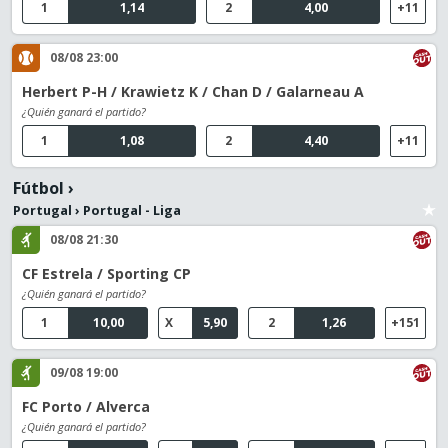
1
1,14
2
4,00
+11
08/08 23:00
Herbert P-H / Krawietz K / Chan D / Galarneau A
¿Quién ganará el partido?
1
1,08
2
4,40
+11
Fútbol
›
Portugal
›
Portugal - Liga
08/08 21:30
CF Estrela / Sporting CP
¿Quién ganará el partido?
1
10,00
X
5,90
2
1,26
+151
09/08 19:00
FC Porto / Alverca
¿Quién ganará el partido?