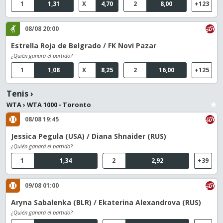
1
1,31
X
4,70
2
8,00
+123
08/08 20:00
Estrella Roja de Belgrado / FK Novi Pazar
¿Quién ganará el partido?
1
1,08
X
8,25
2
16,00
+125
Tenis
›
WTA
›
WTA 1000 - Toronto
08/08 19:45
Jessica Pegula (USA) / Diana Shnaider (RUS)
¿Quién ganará el partido?
1
1,34
2
2,92
+39
09/08 01:00
Aryna Sabalenka (BLR) / Ekaterina Alexandrova (RUS)
¿Quién ganará el partido?