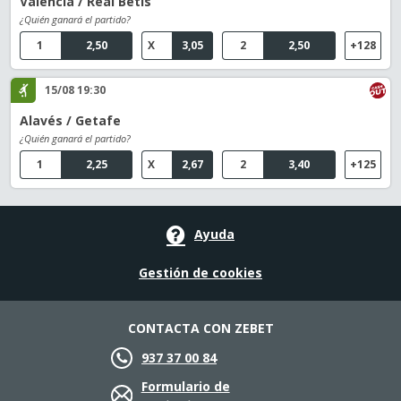
Valencia / Real Betis
¿Quién ganará el partido?
1
2,50
X
3,05
2
2,50
+128
15/08 19:30
Alavés / Getafe
¿Quién ganará el partido?
1
2,25
X
2,67
2
3,40
+125
Ayuda
Gestión de cookies
CONTACTA CON ZEBET
937 37 00 84
Formulario de