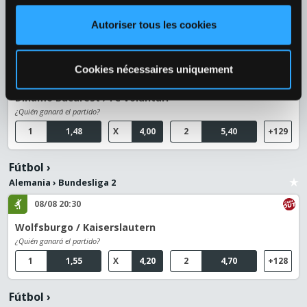
1
1,36
2
2,82
+40
Autoriser tous les cookies
Fútbol
›
Rumania
›
Rumanía - SuperLiga
Cookies nécessaires uniquement
08/08 20:30
Dinamo Bucarest / FC Voluntari
¿Quién ganará el partido?
1
1,48
X
4,00
2
5,40
+129
Fútbol
›
Alemania
›
Bundesliga 2
08/08 20:30
Wolfsburgo / Kaiserslautern
¿Quién ganará el partido?
1
1,55
X
4,20
2
4,70
+128
Fútbol
›