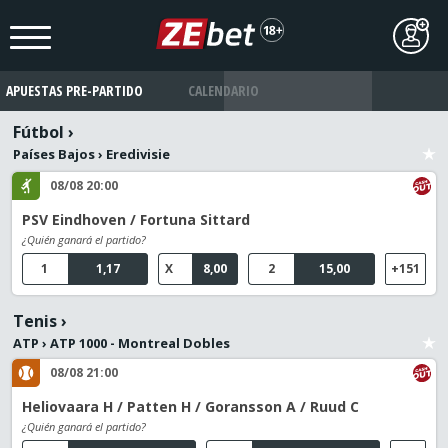
APUESTAS PRE-PARTIDO
CALENDARIO
Fútbol
›
Países Bajos
›
Eredivisie
08/08 20:00
PSV Eindhoven / Fortuna Sittard
¿Quién ganará el partido?
1
1,17
X
8,00
2
15,00
+151
Tenis
›
ATP
›
ATP 1000 - Montreal Dobles
08/08 21:00
Heliovaara H / Patten H / Goransson A / Ruud C
¿Quién ganará el partido?