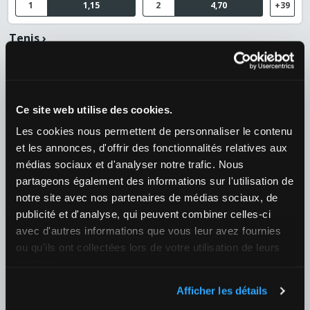
1
1,15
2
4,70
+39
Tenis
›
ATP
›
ATP 1000 - Montreal
09/08 00:00
Jiri Lehecka (CZE) / Jodar, Rafael
Ce site web utilise des cookies.
¿Quién ganará el partido?
Les cookies nous permettent de personnaliser le contenu
1
1,95
2
1,80
+39
et les annonces, d'offrir des fonctionnalités relatives aux
médias sociaux et d'analyser notre trafic. Nous
09/08 01:10
partageons également des informations sur l'utilisation de
Arthur Fils (FRA) / Cameron Norrie (GBR)
notre site avec nos partenaires de médias sociaux, de
¿Quién ganará el partido?
publicité et d'analyse, qui peuvent combiner celles-ci
1
1,38
2
2,87
+39
avec d'autres informations que vous leur avez fournies
ou qu'ils ont collectées lors de votre utilisation de leurs
09/08 18:30
services.
Tien, Learner / Thiago Agustin Tirante (ARG)
Afficher les détails
¿Quién ganará el partido?