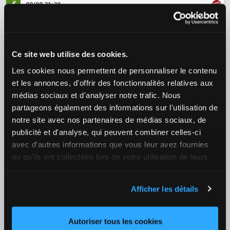
09/08 21:30
Moreirense / Braga
¿Quién ganará el partido?
1
4,70
X
3,65
2
1,65
+149
Ce site web utilise des cookies.
Les cookies nous permettent de personnaliser le contenu
Fútbol
›
et les annonces, d'offrir des fonctionnalités relatives aux
Bulgaria
›
Bulgaria - Parva Liga
médias sociaux et d'analyser notre trafic. Nous
10/08 18:00
partageons également des informations sur l'utilisation de
Botev Vratsa / Slavia Sofia
notre site avec nos partenaires de médias sociaux, de
¿Quién ganará el partido?
publicité et d'analyse, qui peuvent combiner celles-ci
1
1,88
X
3,15
2
3,60
+124
avec d'autres informations que vous leur avez fournies
ou qu'ils ont collectées lors de votre utilisation de leurs
Fútbol
›
services.
España
›
LaLiga
Afficher les détails
25/08 21:00
Valencia / Real Betis
Autoriser tous les cookies
¿Quién ganará el partido?