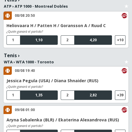
ATP
›
ATP 1000 - Montreal Dobles
08/08 20:50
Heliovaara H / Patten H / Goransson A / Ruud C
¿Quién ganará el partido?
1
1,10
2
4,20
+10
Tenis
›
WTA
›
WTA 1000 - Toronto
08/08 19:40
Jessica Pegula (USA) / Diana Shnaider (RUS)
¿Quién ganará el partido?
1
1,35
2
2,82
+39
09/08 01:00
Aryna Sabalenka (BLR) / Ekaterina Alexandrova (RUS)
¿Quién ganará el partido?