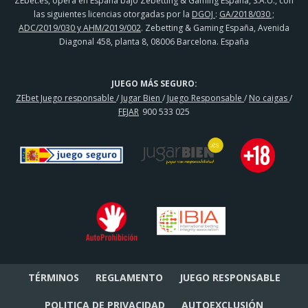
ZEbet.es, opera en España bajo Zebetting & Gaming España, S.A.U., con
las siguientes licencias otorgadas por la
DGOJ
:
GA/2018/030 ;
ADC/2019/030 y AHM/2019/002
. Zebetting & Gaming España, Avenida
Diagonal 458, planta 8, 08006 Barcelona. España
JUEGO MÁS SEGURO:
ZEbet Juego responsable
/
Jugar Bien
/
Juego Responsable
/
No caigas
/
FEJAR
900 533 025
TÉRMINOS
REGLAMENTO
JUEGO RESPONSABLE
POLITICA DE PRIVACIDAD
AUTOEXCLUSIÓN