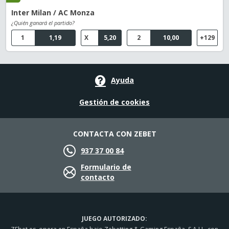
Inter Milan / AC Monza
¿Quién ganará el partido?
1
1,19
X
5,20
2
10,00
+129
Ayuda
Gestión de cookies
CONTACTA CON ZEBET
937 37 00 84
Formulario de
contacto
JUEGO AUTORIZADO: