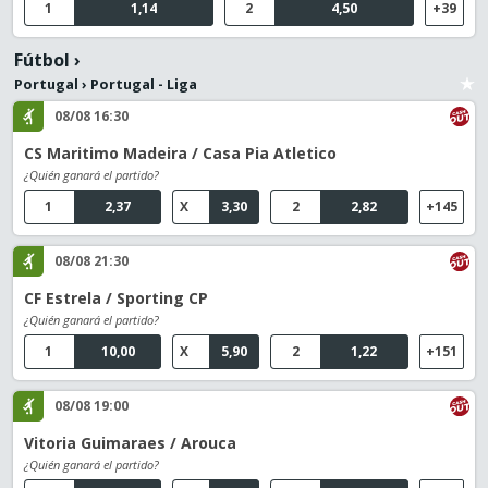
1
1,14
2
4,50
+39
Fútbol
›
Portugal
›
Portugal - Liga
08/08 16:30
CS Maritimo Madeira / Casa Pia Atletico
¿Quién ganará el partido?
1
2,37
X
3,30
2
2,82
+145
08/08 21:30
CF Estrela / Sporting CP
¿Quién ganará el partido?
1
10,00
X
5,90
2
1,22
+151
08/08 19:00
Vitoria Guimaraes / Arouca
¿Quién ganará el partido?