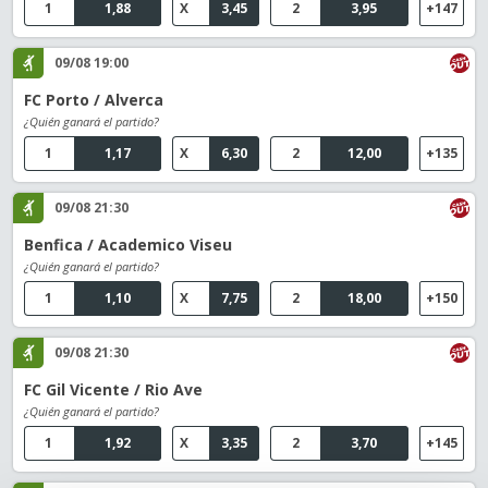
1
1,88
X
3,45
2
3,95
+147
09/08 19:00
FC Porto / Alverca
¿Quién ganará el partido?
1
1,17
X
6,30
2
12,00
+135
09/08 21:30
Benfica / Academico Viseu
¿Quién ganará el partido?
1
1,10
X
7,75
2
18,00
+150
09/08 21:30
FC Gil Vicente / Rio Ave
¿Quién ganará el partido?
1
1,92
X
3,35
2
3,70
+145