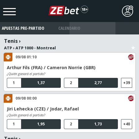
APUESTAS PRE-PARTIDO
CALENDARIO
Tenis
›
ATP
›
ATP 1000 - Montreal
09/08 01:10
Arthur Fils (FRA) / Cameron Norrie (GBR)
¿Quién ganará el partido?
1
1,37
2
2,77
+39
09/08 00:00
Jiri Lehecka (CZE) / Jodar, Rafael
¿Quién ganará el partido?
1
1,95
2
1,73
+40
Tenis
›