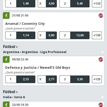
1
1,40
X
4,50
2
5,40
+132
21/08 21:00
Arsenal / Coventry City
¿Quién ganará el partido?
1
1,14
X
5,90
2
13,00
+130
Fútbol
›
Argentina
›
Argentina - Liga Profesional
09/08 22:45
Defensa y Justicia / Newell'S Old Boys
¿Quién ganará el partido?
1
2,15
X
2,77
2
3,30
+125
Fútbol
›
Italia
›
Serie A
22/08 18:30