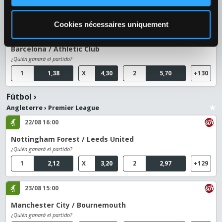
1
2,50
X
3,05
2
2,50
+128
Cookies nécessaires uniquement
27/08 21:00
Barcelona / Athletic Club
¿Quién ganará el partido?
1
1,38
X
4,30
2
5,70
+130
Fútbol
›
Angleterre
›
Premier League
22/08 16:00
Nottingham Forest / Leeds United
¿Quién ganará el partido?
1
2,12
X
3,20
2
2,97
+129
23/08 15:00
Manchester City / Bournemouth
¿Quién ganará el partido?