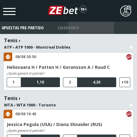
APUESTAS PRE-PARTIDO
CALENDARIO
Tenis
›
ATP
›
ATP 1000 - Montreal Dobles
08/08 20:50
Heliovaara H / Patten H / Goransson A / Ruud C
¿Quién ganará el partido?
1
1,10
2
4,20
+10
Tenis
›
WTA
›
WTA 1000 - Toronto
08/08 19:40
Jessica Pegula (USA) / Diana Shnaider (RUS)
¿Quién ganará el partido?