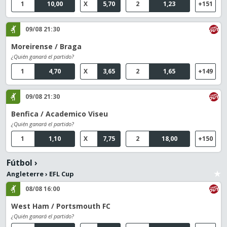
1
10,00
X
5,70
2
1,23
+151
09/08 21:30
Moreirense / Braga
¿Quién ganará el partido?
1
4,70
X
3,65
2
1,65
+149
09/08 21:30
Benfica / Academico Viseu
¿Quién ganará el partido?
1
1,10
X
7,75
2
18,00
+150
Fútbol
›
Angleterre
›
EFL Cup
08/08 16:00
West Ham / Portsmouth FC
¿Quién ganará el partido?