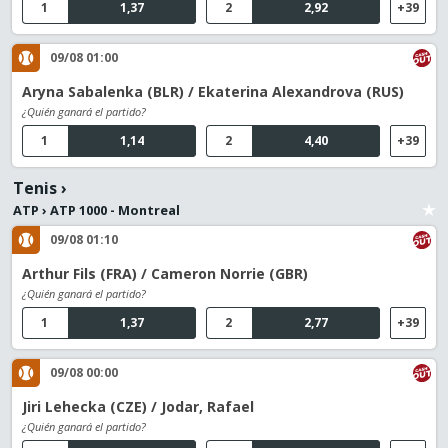
1
1,37
2
2,92
+39
09/08 01:00
Aryna Sabalenka (BLR) / Ekaterina Alexandrova (RUS)
¿Quién ganará el partido?
1
1,14
2
4,40
+39
Tenis
›
ATP
›
ATP 1000 - Montreal
09/08 01:10
Arthur Fils (FRA) / Cameron Norrie (GBR)
¿Quién ganará el partido?
1
1,37
2
2,77
+39
09/08 00:00
Jiri Lehecka (CZE) / Jodar, Rafael
¿Quién ganará el partido?