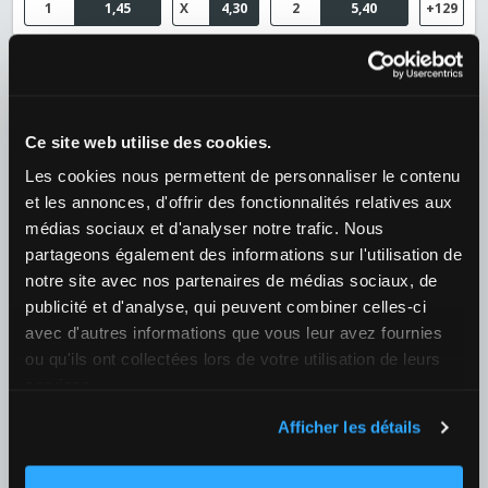
1
1,45
X
4,30
2
5,40
+129
08/08 16:00
Cardiff City / Swindon Town
¿Quién ganará el partido?
Ce site web utilise des cookies.
1
1,30
X
5,00
2
7,50
+129
Les cookies nous permettent de personnaliser le contenu
et les annonces, d'offrir des fonctionnalités relatives aux
08/08 16:00
médias sociaux et d'analyser notre trafic. Nous
Leicester / Northampton Town
partageons également des informations sur l'utilisation de
¿Quién ganará el partido?
notre site avec nos partenaires de médias sociaux, de
1
1,20
X
5,90
2
10,00
+130
publicité et d'analyse, qui peuvent combiner celles-ci
avec d'autres informations que vous leur avez fournies
Fútbol
›
ou qu'ils ont collectées lors de votre utilisation de leurs
Noruega
›
Fjordkraft-ligaen
services.
08/08 14:00
Afficher les détails
Vålerenga / Bodo/Glimt
¿Quién ganará el partido?