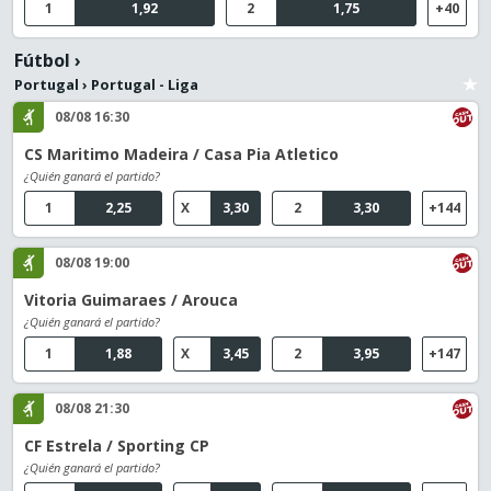
1
1,92
2
1,75
+40
Fútbol
›
Portugal
›
Portugal - Liga
08/08 16:30
CS Maritimo Madeira / Casa Pia Atletico
¿Quién ganará el partido?
1
2,25
X
3,30
2
3,30
+144
08/08 19:00
Vitoria Guimaraes / Arouca
¿Quién ganará el partido?
1
1,88
X
3,45
2
3,95
+147
08/08 21:30
CF Estrela / Sporting CP
¿Quién ganará el partido?