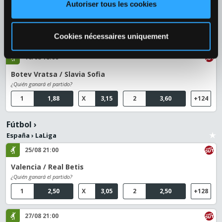
Autoriser tous les cookies
1
5,20
X
4,70
2
1,43
+130
Fútbol
›
Cookies nécessaires uniquement
Bulgaria
›
Bulgaria - Parva Liga
10/08 18:00
Botev Vratsa / Slavia Sofia
¿Quién ganará el partido?
1
1,88
X
3,15
2
3,60
+124
Fútbol
›
España
›
LaLiga
25/08 21:00
Valencia / Real Betis
¿Quién ganará el partido?
1
2,50
X
3,05
2
2,50
+128
27/08 21:00