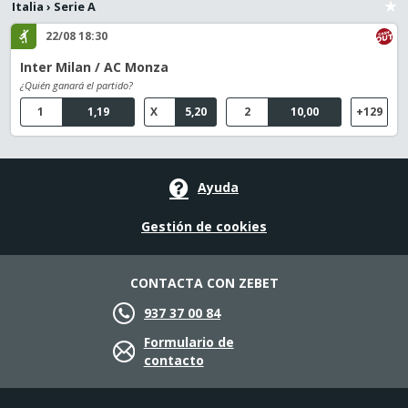
Italia
›
Serie A
22/08 18:30
Inter Milan / AC Monza
¿Quién ganará el partido?
1
1,19
X
5,20
2
10,00
+129
Ayuda
Gestión de cookies
CONTACTA CON ZEBET
937 37 00 84
Formulario de
contacto