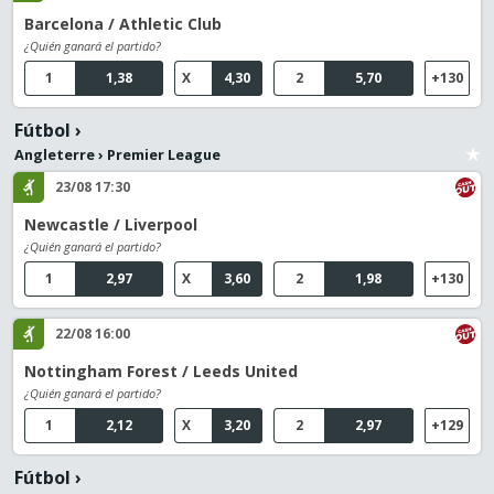
Barcelona / Athletic Club
¿Quién ganará el partido?
1
1,38
X
4,30
2
5,70
+130
Fútbol
›
Angleterre
›
Premier League
23/08 17:30
Newcastle / Liverpool
¿Quién ganará el partido?
1
2,97
X
3,60
2
1,98
+130
22/08 16:00
Nottingham Forest / Leeds United
¿Quién ganará el partido?
1
2,12
X
3,20
2
2,97
+129
Fútbol
›