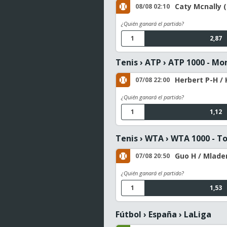
Caty Mcnally (
08/08 02:10
¿Quién ganará el partido?
1
2,87
Tenis
›
ATP
›
ATP 1000 - Mo
Herbert P-H / 
07/08 22:00
¿Quién ganará el partido?
1
1,12
Tenis
›
WTA
›
WTA 1000 - T
Guo H / Mladeno
07/08 20:50
¿Quién ganará el partido?
1
1,53
Fútbol
›
España
›
LaLiga