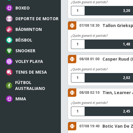
¿Quién ganará el partido?
BOXEO
1
3,20
DEPORTE DE MOTOR
Tallon Grieksp
07/08 18:30
BÁDMINTON
¿Quién ganará el partido?
BÉISBOL
1
1,48
SNOOKER
Casper Ruud (
08/08 01:00
VOLEY PLAYA
¿Quién ganará el partido?
TENIS DE MESA
1
2,02
FÚTBOL
AUSTRALIANO
Tien, Learner
08/08 02:10
MMA
¿Quién ganará el partido?
1
2,45
Botic Van De 
07/08 19:40