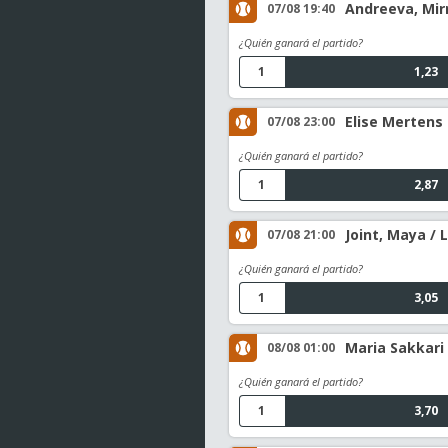
Andreeva, Mir
07/08 19:40
¿Quién ganará el partido?
1
1,23
Elise Mertens
07/08 23:00
¿Quién ganará el partido?
1
2,87
Joint, Maya /
07/08 21:00
¿Quién ganará el partido?
1
3,05
Maria Sakkari 
08/08 01:00
¿Quién ganará el partido?
1
3,70