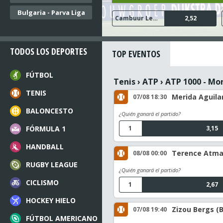
Bulgaria - Parva Liga
PSV Eindhoven
Cambuur Leeuwarden
N.E.C. Nijmegen
Go Ahead Eagles
Sparta Rotterdam
1,24
4,30
2,52
1,48
1,68
TODOS LOS DEPORTES
TOP EVENTOS
FÚTBOL
Tenis
›
ATP
›
ATP 1000 - Mo
TENIS
Merida Aguilar
07/08 18:30
BALONCESTO
¿Quién ganará el partido?
FÓRMULA 1
1
3,15
HANDBALL
Terence Atman
08/08 00:00
RUGBY LEAGUE
¿Quién ganará el partido?
CICLISMO
1
2,67
HOCKEY HIELO
Zizou Bergs (B
07/08 19:40
FÚTBOL AMERICANO