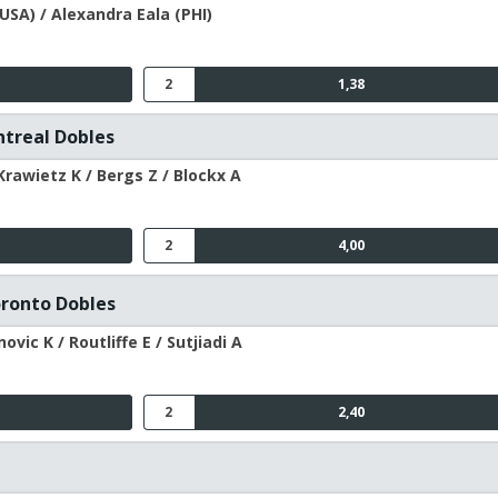
USA) / Alexandra Eala (PHI)
2
1,38
ntreal Dobles
Krawietz K / Bergs Z / Blockx A
2
4,00
oronto Dobles
vic K / Routliffe E / Sutjiadi A
2
2,40