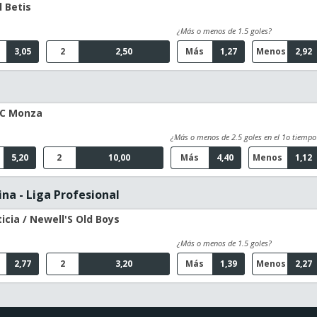
l Betis
¿Más o menos de 1.5 goles?
3,05
2
2,50
Más
1,27
Menos
2,92
 AC Monza
¿Más o menos de 2.5 goles en el 1o tiempo
5,20
2
10,00
Más
4,40
Menos
1,12
na - Liga Profesional
icia / Newell'S Old Boys
¿Más o menos de 1.5 goles?
2,77
2
3,20
Más
1,39
Menos
2,27