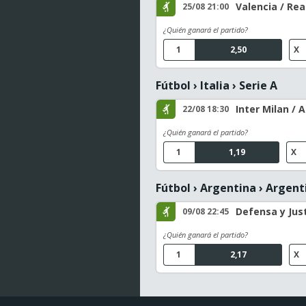
Valencia / Rea
25/08 21:00
¿Quién ganará el partido?
1
2,50
X
Fútbol
›
Italia
›
Serie A
Inter Milan /
22/08 18:30
¿Quién ganará el partido?
1
1,19
X
Fútbol
›
Argentina
›
Argenti
Defensa y Just
09/08 22:45
¿Quién ganará el partido?
1
2,17
X