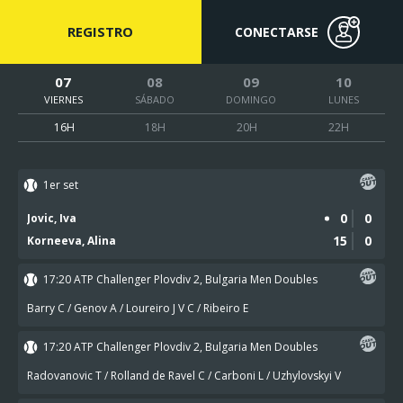
REGISTRO
CONECTARSE
07
08
09
10
VIERNES
SÁBADO
DOMINGO
LUNES
16H
18H
20H
22H
1er set
0
0
Jovic, Iva
15
0
Korneeva, Alina
17:20
ATP Challenger Plovdiv 2, Bulgaria Men Doubles
Barry C / Genov A / Loureiro J V C / Ribeiro E
17:20
ATP Challenger Plovdiv 2, Bulgaria Men Doubles
Radovanovic T / Rolland de Ravel C / Carboni L / Uzhylovskyi V