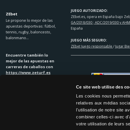
JUEGO AUTORIZADO:
ZEbet
ZEbet.es, opera en España bajo Zebe
Le propone lo mejor de las
GA/2018/030 ; ADC/2019/030 y AHM
apuestas deportivas: fútbol,
España
tennis, rugby, baloncesto,
balonmano...
JUEGO MÁS SEGURO:
ZEbet Juego responsable
/
Jugar Bi
Encuentre también lo
mejor de las apuestas en
carreras de caballos con
https://www.zeturf.es
Ce site web utilise des co
Les cookies nous permetten
relatives aux médias socia
SOLUCIONES DE PAGO
l'utilisation de notre site
MASTERCARD | VISA | TRANSFEREN
combiner celles-ci avec d'
votre utilisation de leurs s