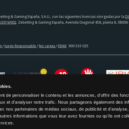
tting & Gaming España, S.A.U., con las siguientes licencias otorgadas por la
D
/2019/002
. Zebetting & Gaming España, Avenida Diagonal 458, planta 8, 08006
en
/
Juego Responsable
/
No caigas
/
FEJAR
900 533 025
okies.
t de personnaliser le contenu et les annonces, d'offrir des fonct
ux et d'analyser notre trafic. Nous partageons également des in
 avec nos partenaires de médias sociaux, de publicité et d'analyse
CIA BANCARIA | PAYSAFECARD
autres informations que vous leur avez fournies ou qu'ils ont col
ervices.