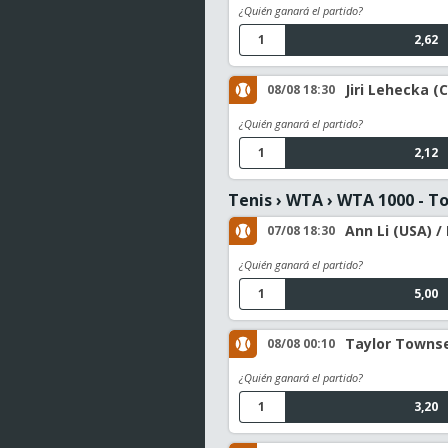
¿Quién ganará el partido?
1
2,62
Jiri Lehecka (C
08/08 18:30
¿Quién ganará el partido?
1
2,12
Tenis
›
WTA
›
WTA 1000 - T
Ann Li (USA) /
07/08 18:30
¿Quién ganará el partido?
1
5,00
Taylor Townsen
08/08 00:10
¿Quién ganará el partido?
1
3,20