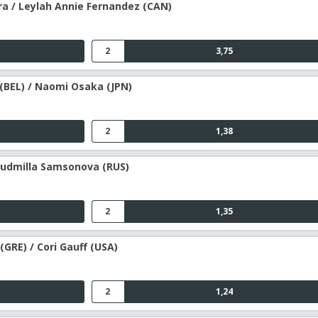
ra / Leylah Annie Fernandez (CAN)
2
3,75
 (BEL) / Naomi Osaka (JPN)
2
1,38
 Ludmilla Samsonova (RUS)
2
1,35
(GRE) / Cori Gauff (USA)
2
1,24