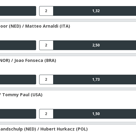
2
1,32
oor (NED) / Matteo Arnaldi (ITA)
2
2,50
NOR) / Joao Fonseca (BRA)
2
1,73
 / Tommy Paul (USA)
2
1,50
Zandschulp (NED) / Hubert Hurkacz (POL)