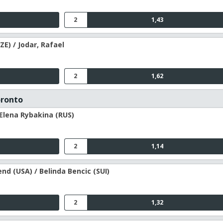
2
1,43
ZE) / Jodar, Rafael
2
1,62
oronto
 Elena Rybakina (RUS)
2
1,14
d (USA) / Belinda Bencic (SUI)
2
1,32