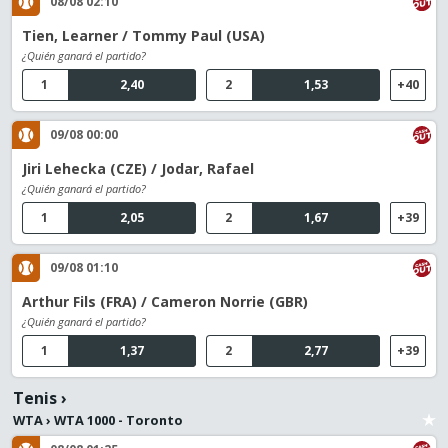
08/08 02:10
Tien, Learner / Tommy Paul (USA)
¿Quién ganará el partido?
1
2,40
2
1,53
+40
09/08 00:00
Jiri Lehecka (CZE) / Jodar, Rafael
¿Quién ganará el partido?
1
2,05
2
1,67
+39
09/08 01:10
Arthur Fils (FRA) / Cameron Norrie (GBR)
¿Quién ganará el partido?
1
1,37
2
2,77
+39
Tenis
›
WTA
›
WTA 1000 - Toronto