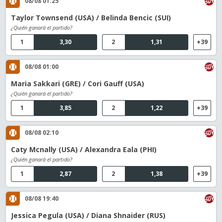
08/08 01:25
Taylor Townsend (USA) / Belinda Bencic (SUI)
¿Quién ganará el partido?
1
3,30
2
1,31
+39
08/08 01:00
Maria Sakkari (GRE) / Cori Gauff (USA)
¿Quién ganará el partido?
1
3,85
2
1,22
+39
08/08 02:10
Caty Mcnally (USA) / Alexandra Eala (PHI)
¿Quién ganará el partido?
1
2,87
2
1,38
+39
08/08 19:40
Jessica Pegula (USA) / Diana Shnaider (RUS)