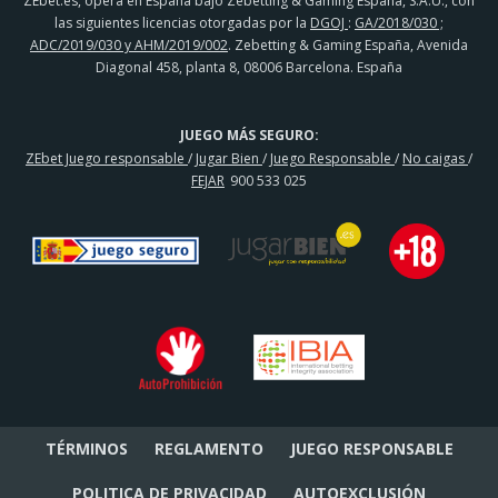
ZEbet.es, opera en España bajo Zebetting & Gaming España, S.A.U., con
las siguientes licencias otorgadas por la
DGOJ
:
GA/2018/030 ;
ADC/2019/030 y AHM/2019/002
. Zebetting & Gaming España, Avenida
Diagonal 458, planta 8, 08006 Barcelona. España
JUEGO MÁS SEGURO:
ZEbet Juego responsable
/
Jugar Bien
/
Juego Responsable
/
No caigas
/
FEJAR
900 533 025
TÉRMINOS
REGLAMENTO
JUEGO RESPONSABLE
POLITICA DE PRIVACIDAD
AUTOEXCLUSIÓN