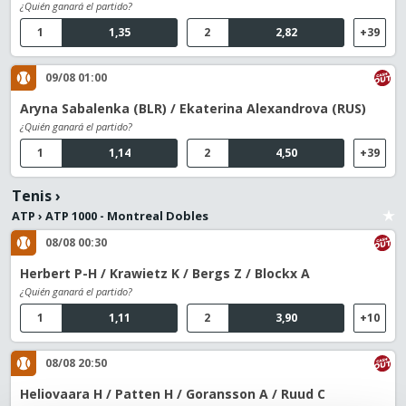
¿Quién ganará el partido?
1
1,35
2
2,82
+39
09/08 01:00
Aryna Sabalenka (BLR) / Ekaterina Alexandrova (RUS)
¿Quién ganará el partido?
1
1,14
2
4,50
+39
Tenis
›
ATP
›
ATP 1000 - Montreal Dobles
08/08 00:30
Herbert P-H / Krawietz K / Bergs Z / Blockx A
¿Quién ganará el partido?
1
1,11
2
3,90
+10
08/08 20:50
Heliovaara H / Patten H / Goransson A / Ruud C