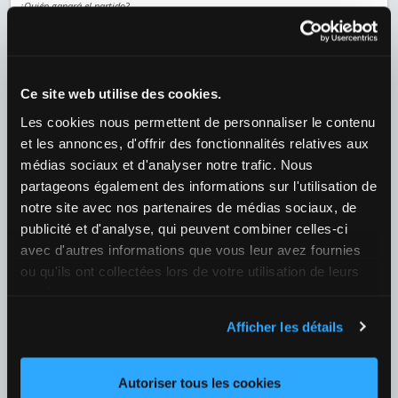
¿Quién ganará el partido?
1
1,10
2
4,20
+10
Béisbol
›
Estados Unidos
›
MLB
Ce site web utilise des cookies.
08/08 00:40
Les cookies nous permettent de personnaliser le contenu
et les annonces, d'offrir des fonctionnalités relatives aux
Philadelphia Phillies / Toronto Blue Jays
médias sociaux et d'analyser notre trafic. Nous
¿Quién ganará el partido? (extra inning incluido)
partageons également des informations sur l'utilisation de
1
1,41
2
2,57
+24
notre site avec nos partenaires de médias sociaux, de
publicité et d'analyse, qui peuvent combiner celles-ci
08/08 01:05
avec d'autres informations que vous leur avez fournies
New York Yankees / Atlanta Braves
ou qu'ils ont collectées lors de votre utilisation de leurs
¿Quién ganará el partido? (extra inning incluido)
services.
1
1,70
2
1,95
+24
Afficher les détails
Fútbol
›
Bulgaria
›
Bulgaria - Parva Liga
Autoriser tous les cookies