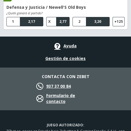
Defensa y Justicia / Newell'S Old Boys
¿Quién ganará el partido?
1
2,17
X
2,77
2
3,20
+125
Ayuda
Gestión de cookies
CONTACTA CON ZEBET
937 37 00 84
Formulario de
contacto
JUEGO AUTORIZADO: