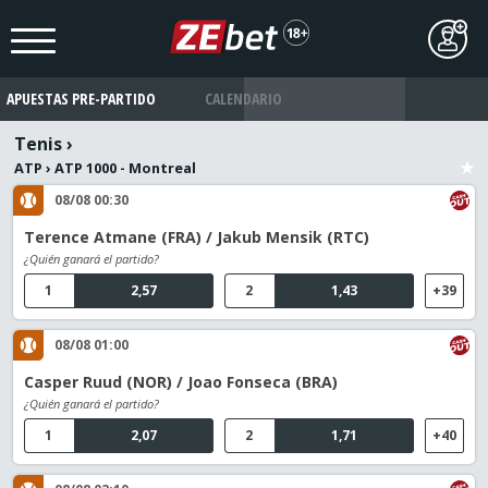
APUESTAS PRE-PARTIDO
CALENDARIO
Tenis
›
ATP
›
ATP 1000 - Montreal
08/08 00:30
Terence Atmane (FRA) / Jakub Mensik (RTC)
¿Quién ganará el partido?
1
2,57
2
1,43
+39
08/08 01:00
Casper Ruud (NOR) / Joao Fonseca (BRA)
¿Quién ganará el partido?
1
2,07
2
1,71
+40