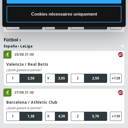
10/08 18:00
Botev Vratsa / Slavia Sofia
Cookies nécessaires uniquement
¿Quién ganará el partido?
1
1,88
X
3,15
2
3,60
+124
Fútbol
›
España
›
LaLiga
25/08 21:00
Valencia / Real Betis
¿Quién ganará el partido?
1
2,50
X
3,05
2
2,50
+128
27/08 21:00
Barcelona / Athletic Club
¿Quién ganará el partido?
1
1,38
X
4,30
2
5,70
+130