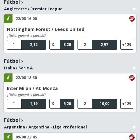
Fútbol
›
Angleterre
›
Premier League
22/08 16:00
Nottingham Forest / Leeds United
¿Quién ganará el partido?
1
2,12
X
3,20
2
2,97
+129
Fútbol
›
Italia
›
Serie A
22/08 18:30
Inter Milan / AC Monza
¿Quién ganará el partido?
1
1,19
X
5,20
2
10,00
+129
Fútbol
›
Argentina
›
Argentina - Liga Profesional
09/08 22:45