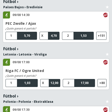
Fútbol
›
Países Bajos
›
Eredivisie
09/08 14:30
PEC Zwolle / Ajax
¿Quién ganará el partido?
1
5,70
X
4,70
2
1,53
+151
Fútbol
›
Letonia
›
Letonia - Virsliga
09/08 17:00
Riga FC / Ogre United
¿Quién ganará el partido?
1
1,03
X
12,00
2
17,00
+80
Fútbol
›
Polonia
›
Polonia - Ekstraklasa
09/08 17:30