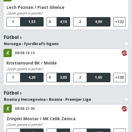
Lech Poznan / Piast Gliwice
¿Quién ganará el partido?
1
1,53
X
4,10
2
4,90
+132
Fútbol
›
Noruega
›
Fjordkraft-ligaen
09/08 19:15
Kristiansund BK / Molde
¿Quién ganará el partido?
1
4,20
X
3,85
2
1,65
+130
Fútbol
›
Bosnia y Herzegovina
›
Bosnia - Premijer Liga
09/08 21:00
Zrinjski Mostar / NK Celik Zenica
¿Quién ganará el partido?