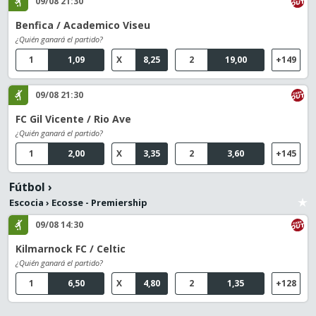
09/08 21:30
Benfica / Academico Viseu
¿Quién ganará el partido?
1
1,09
X
8,25
2
19,00
+149
09/08 21:30
FC Gil Vicente / Rio Ave
¿Quién ganará el partido?
1
2,00
X
3,35
2
3,60
+145
Fútbol
›
Escocia
›
Ecosse - Premiership
09/08 14:30
Kilmarnock FC / Celtic
¿Quién ganará el partido?
1
6,50
X
4,80
2
1,35
+128