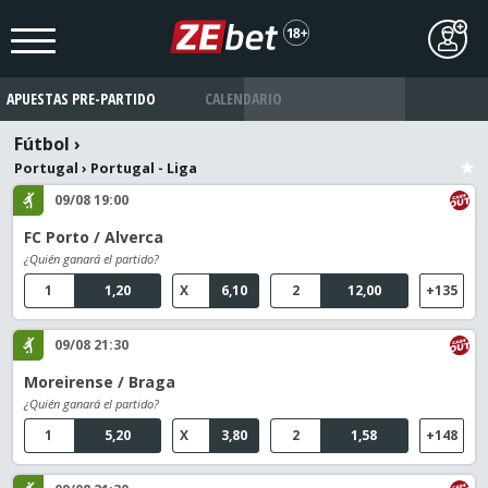
APUESTAS PRE-PARTIDO
CALENDARIO
Fútbol
›
Portugal
›
Portugal - Liga
09/08 19:00
FC Porto / Alverca
¿Quién ganará el partido?
1
1,20
X
6,10
2
12,00
+135
09/08 21:30
Moreirense / Braga
¿Quién ganará el partido?
1
5,20
X
3,80
2
1,58
+148