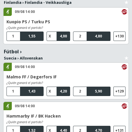
Finlandia
›
Finlandia - Veikkausliiga
09/08 14:00
Kuopio PS / Turku PS
¿Quién ganará el partido?
1
1,55
X
4,00
2
4,80
+130
Fútbol
›
Suecia
›
Allsvenskan
09/08 14:00
Malmo FF / Degerfors IF
¿Quién ganará el partido?
1
1,43
X
4,20
2
5,90
+129
09/08 14:00
Hammarby IF / BK Hacken
¿Quién ganará el partido?
1
1,52
X
4,40
2
4,70
+131