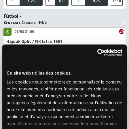
1
1,25
X
4,80
2
9,75
+118
Fútbol
›
Croacia
›
Croacia - HNL
09/08 21:00
Hajduk Split / NK Istra 1961
¿Quién ganará el partido?
1
1,40
X
4,40
2
6,30
+126
Tenis
›
Ce site web utilise des cookies.
ATP
›
ATP 1000 - Montreal
Les cookies nous permettent de personnaliser le contenu
09/08 19:40
et les annonces, d'offrir des fonctionnalités relatives aux
Tien, Learner / Thiago Agustin Tirante (ARG)
médias sociaux et d'analyser notre trafic. Nous
¿Quién ganará el partido?
partageons également des informations sur l'utilisation de
1
1,39
2
2,82
+39
notre site avec nos partenaires de médias sociaux, de
publicité et d'analyse, qui peuvent combiner celles-ci
avec d'autres informations que vous leur avez fournies
09/08 18:30