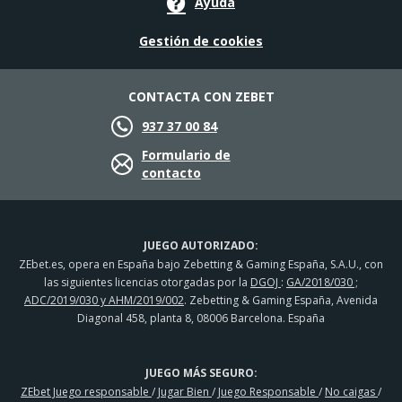
Ayuda
Gestión de cookies
CONTACTA CON ZEBET
937 37 00 84
Formulario de
contacto
JUEGO AUTORIZADO:
ZEbet.es, opera en España bajo Zebetting & Gaming España, S.A.U., con
las siguientes licencias otorgadas por la
DGOJ
:
GA/2018/030 ;
ADC/2019/030 y AHM/2019/002
. Zebetting & Gaming España, Avenida
Diagonal 458, planta 8, 08006 Barcelona. España
JUEGO MÁS SEGURO:
ZEbet Juego responsable
/
Jugar Bien
/
Juego Responsable
/
No caigas
/