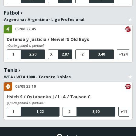
Fútbol
›
Argentina
›
Argentina - Liga Profesional
09/08 22:45
Defensa y Justicia / Newell'S Old Boys
¿Quién ganará el partido?
1
2,20
X
2,87
2
3,40
+124
Tenis
›
WTA
›
WTA 1000 - Toronto Dobles
09/08 23:10
Hsieh S / Ostapenko J / Li A / Tauson C
¿Quién ganará el partido?
1
1,22
2
3,90
+11